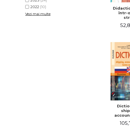
2023
(24)
2022
(10)
Didactic
într-
Vezi mai multe
str
52,8
Dictio
ship
accoun
comm
105,
term
expre