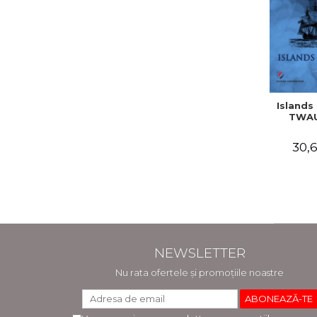
Islands 
TWAU
30,6
NEWSLETTER
Nu rata ofertele și promoțiile noastre