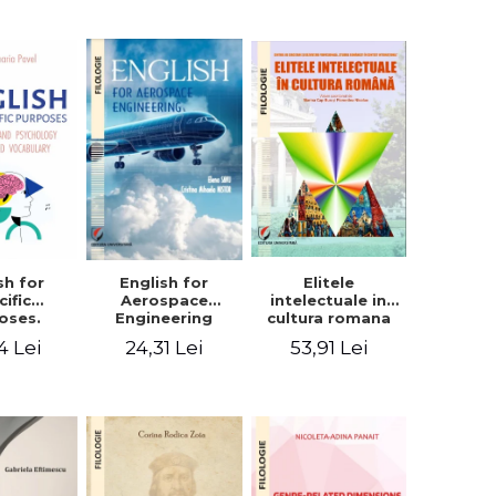
sh for
Elitele
English for
cific
intelectuale in
Aerospace
oses.
cultura romana
Engineering
ogy and
4 Lei
53,91 Lei
24,31 Lei
hology
alized
bulary