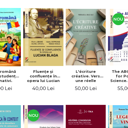
NOU
Fluenţe şi
L'écriture
The AB
 română
confluenţe în
créative. Vers
for Po
studenţii
opera lui Lucian
une réelle
Science.
ativi.
Blaga
autonomie de
vocabu
xerciţii şi
40,00 Lei
50,00 Lei
55,0
0 Lei
l'apprenant, Éd.
languag
ivel A1-B2
révisée et
for BA 
augmentée
NOU