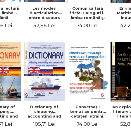
a lecturii
Les modes
Engli
Comunică fără
o limbă
d’articulation
Marit
frică! Dialoguri în
ăină
entre discours
Indu
limba română şi
d’autrui et
Engin
în limba franceză
6 Lei
52,86 Lei
42,2
74,00 Lei
discours propre
pentru cetăţenii
dans l’écriture du
străini/Communique
mémoire de
sans peur!
master
Dialogues en
roumain et en
français pour les
citoyens
étrangers
nary of
Dictionary of
Conversaţii
An explo
ping,
shipping,
tematice pentru
literary
ting and
accounting and
cetăţeni străini.
litera
ercial
commercial
Ghid bilingv
71 Lei
105,71 Lei
74,00 Lei
52,8
s and
terms and
româno-englez
ssions.
expressions.
cu vocabular