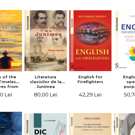
-English-
English – Russian
practic/Conversation
rman
– German
topics for
foreign citizens.
Bilingual
Romanian-
English guide
with practical
vocabulary
Literatura
Engli
s of the
English for
clasicilor de la
spe
Timeless
Firefighters
Junimea
purp
ves from
Sociol
nd the
80,00 Lei
50,7
0 Lei
42,29 Lei
psyc
 Volume
speci
ne
voca