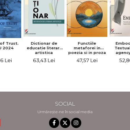
Functiile
of Trust.
Dictionar de
Embod
metaforei in
 2024
educatie literar-
Textua
poezia si in proza
artistica
agency
lui Camil
Weldon
47,57 Lei
6 Lei
63,43 Lei
52,8
Petrescu.
Cart
Perspectiva
Jea
hermeneutica
Winte
fic
SOCIAL
Urmărește-ne în social media