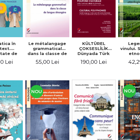
tica în
Le métalangage
KÜLTÜREL
Lege
text.
grammatical
ÇOKSESLİLİK
vinului.
tate de
dans la classe de
Dünyada Türk
etno
ltare a
langue étrangère
Dili, Kültürü ve
alim
0 Lei
55,00 Lei
190,00 Lei
42,2
enţelor
Medeniyeti.
unicare.
Türkiye
ca limbii
Cumhuriyeti’nin
nceze
100. Yılına
Armağan/
POLIFONII
NOU
NOU
CULTURALE
Limba, cultura și
civilizația turcă în
lume. Volum
dedicat
Centenarului