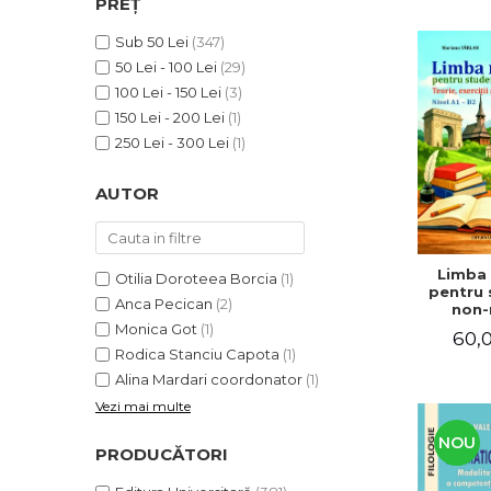
PREȚ
ADMINISTRATIVE
Cum Cumpăr
ȘTIINȚE ECONOMICE
Sub 50 Lei
(347)
Livrare
50 Lei - 100 Lei
(29)
ȘTIINȚE EXACTE
Politica de Retur
100 Lei - 150 Lei
(3)
EDUCAȚIE FIZICĂ ȘI SPORT
Formular de Retur
150 Lei - 200 Lei
(1)
PREUNIVERSITARIA
250 Lei - 300 Lei
(1)
Distribuitori
TIMP LIBER
ÎN CURS DE APARIȚIE
AUTOR
NOUTĂȚI
PACHETE DE STUDIU
Limba
Otilia Doroteea Borcia
(1)
PROMOȚIILE LUNII
pentru 
Anca Pecican
(2)
non-n
ULTIMELE EXEMPLARE
Teorie, e
Monica Got
(1)
60,0
teste. N
Rodica Stanciu Capota
(1)
Alina Mardari coordonator
(1)
Vezi mai multe
NOU
PRODUCĂTORI