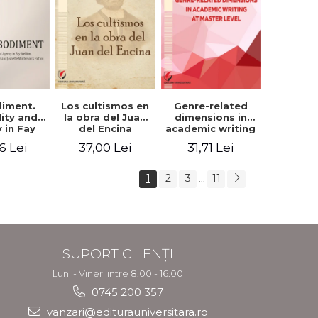
iment.
Los cultismos en
Genre-related
lity and
la obra del Juan
dimensions in
 in Fay
del Encina
academic writing
, Angela
at master level -
6 Lei
37,00 Lei
31,71 Lei
er and
Nicoleta-Adina
nette
Panait
rson's
1
2
3
11
...
tion
SUPORT CLIENȚI
Luni - Vineri intre 8.00 - 16.00
0745 200 357
vanzari@editurauniversitara.ro