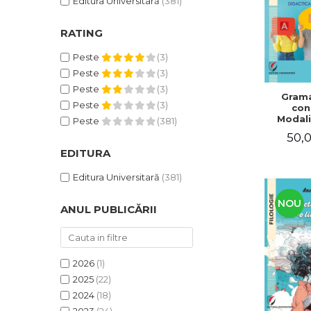
Editura Universitară
(381)
RATING
Peste
(3)
Peste
(3)
Peste
(3)
Grama
Peste
(3)
con
Modali
Peste
(381)
dezvo
50,0
compet
de com
EDITURA
Didacti
fra
Editura Universitară
(381)
NOU
ANUL PUBLICĂRII
2026
(1)
2025
(22)
2024
(18)