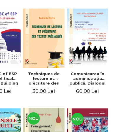
C of ESP
Techniques de
Comunicarea în
litical
lecture et
administraţia
 Building
d’écriture des
publică. Dialogul
lary and
textes
stat – cetăţean în
0 Lei
30,00 Lei
60,00 Lei
e skills
spécialisés
context naţional
students
şi european /
Communication
in public
administration .
The state-citizen
NOU
NOU
dialogue in
national and
European