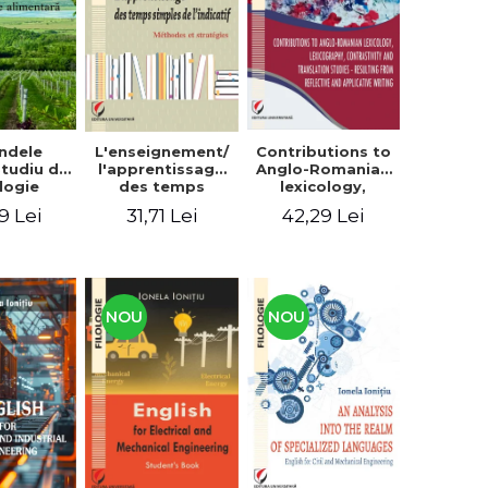
context
ndele
L'enseignement/
Contributions to
 Studiu de
l'apprentissage
Anglo-Romanian
logie
des temps
lexicology,
entară
simples de
lexicography,
9 Lei
31,71 Lei
42,29 Lei
l'indicatif.
contrastivity and
Méthodes et
translation
stratégies
studies -
Resulting from
reflective and
applicative
NOU
NOU
writing