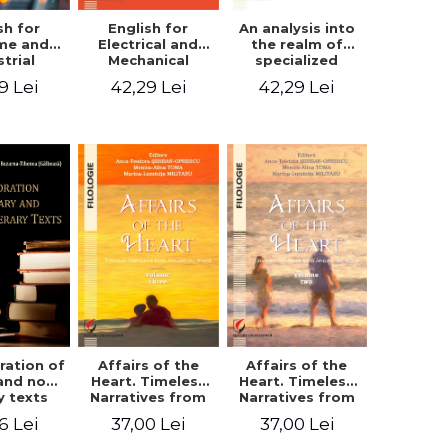
sh for
An analysis into
English for
ime and
the realm of
Electrical and
strial
specialized
Mechanical
eering
languages.
Engineering.
9 Lei
42,29 Lei
42,29 Lei
English for civil
Student’s book
and mechanical
engineering
ration of
Affairs of the
Affairs of the
 and non-
Heart. Timeless
Heart. Timeless
ry texts
Narratives from
Narratives from
Around the
Around the
6 Lei
37,00 Lei
37,00 Lei
World. Volume
World. Volume
three
two