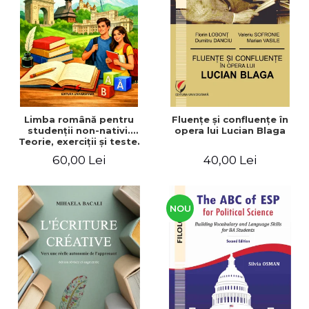
ADMINISTRATIVE
Cum Cumpăr
ȘTIINȚE ECONOMICE
Livrare
ȘTIINȚE EXACTE
Politica de Retur
EDUCAȚIE FIZICĂ ȘI SPORT
Formular de Retur
PREUNIVERSITARIA
Distribuitori
TIMP LIBER
ÎN CURS DE APARIȚIE
Limba română pentru
Fluenţe şi confluenţe în
studenţii non-nativi.
opera lui Lucian Blaga
NOUTĂȚI
Teorie, exerciţii şi teste.
Nivel A1-B2
PACHETE DE STUDIU
60,00 Lei
40,00 Lei
PROMOȚIILE LUNII
ULTIMELE EXEMPLARE
NOU