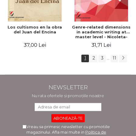
Los cultismos en la obra
Genre-related dimensions
del Juan del Encina
in academic writing at
master level - Nicoleta-
Adina Panait
37,00 Lei
31,71 Lei
1
2
3
11
...
NEWSLETTER
Nu rata ofertele și promoțiile noastre
Vreau sa primesc newsletter cu promotiile
magazinului. Afla mai multe in
Politica de