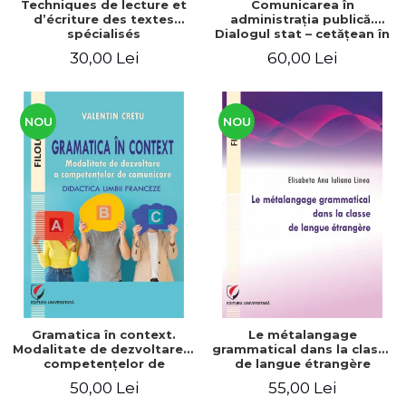
Techniques de lecture et
Comunicarea în
d’écriture des textes
administraţia publică.
spécialisés
Dialogul stat – cetăţean în
context naţional şi
30,00 Lei
60,00 Lei
european / Communication
in public administration .
The state-citizen dialogue
in national and European
context
NOU
NOU
Gramatica în context.
Le métalangage
Modalitate de dezvoltare a
grammatical dans la classe
competenţelor de
de langue étrangère
comunicare. Didactica
50,00 Lei
55,00 Lei
limbii franceze