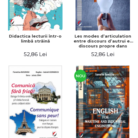
Didactica lecturii într-o
Les modes d’articulation
limbă străină
entre discours d’autrui et
discours propre dans
l’écriture du mémoire de
52,86 Lei
52,86 Lei
master
NOU