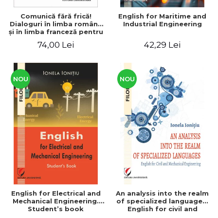
Comunică fără frică!
English for Maritime and
Dialoguri în limba română
Industrial Engineering
şi în limba franceză pentru
cetăţenii
74,00 Lei
42,29 Lei
străini/Communique sans
peur! Dialogues en
roumain et en français
pour les citoyens
étrangers
NOU
NOU
English for Electrical and
An analysis into the realm
Mechanical Engineering.
of specialized languages.
Student’s book
English for civil and
mechanical engineering