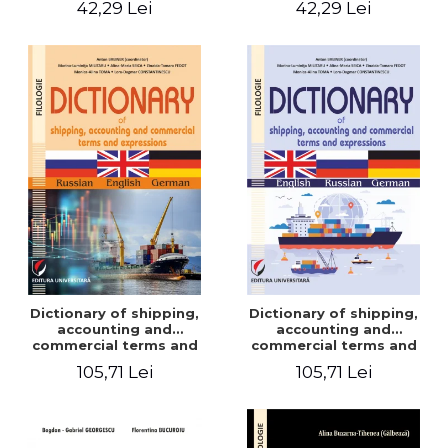
42,29 Lei
42,29 Lei
Dictionary of shipping,
Dictionary of shipping,
accounting and
accounting and
commercial terms and
commercial terms and
expressions. Russian-
expressions. English –
105,71 Lei
105,71 Lei
English-German
Russian – German