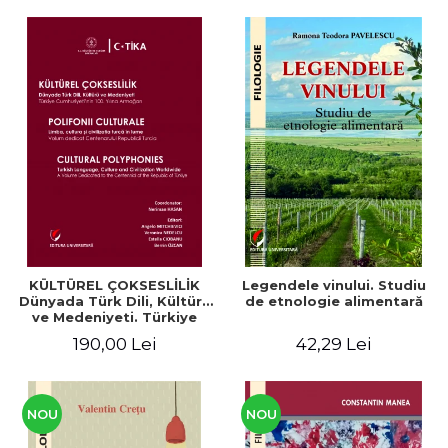
KÜLTÜREL ÇOKSESLİLİK
Legendele vinului. Studiu
Dünyada Türk Dili, Kültürü
de etnologie alimentară
ve Medeniyeti. Türkiye
Cumhuriyeti’nin 100. Yılına
190,00 Lei
42,29 Lei
Armağan/ POLIFONII
CULTURALE Limba, cultura
și civilizația turcă în lume.
Volum dedicat
Centenarului
NOU
NOU