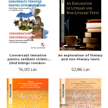
Conversaţii tematice
An exploration of literary
pentru cetăţeni străini.
and non-literary texts
Ghid bilingv româno-
englez cu vocabular
74,00 Lei
52,86 Lei
practic/Conversation
topics for foreign citizens.
Bilingual Romanian-English
guide with practical
vocabulary