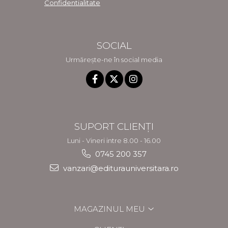
Confidentialitate
SOCIAL
Urmărește-ne în social media
SUPORT CLIENȚI
Luni - Vineri intre 8.00 - 16.00
0745 200 357
vanzari@editurauniversitara.ro
MAGAZINUL MEU