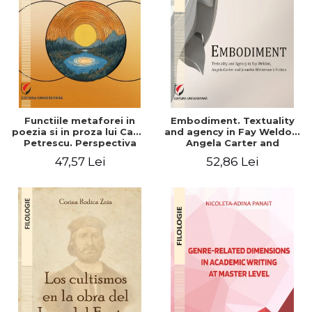
Functiile metaforei in
Embodiment. Textuality
poezia si in proza lui Camil
and agency in Fay Weldon,
Petrescu. Perspectiva
Angela Carter and
hermeneutica
Jeanette Winterson's
47,57 Lei
52,86 Lei
fiction