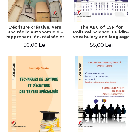
L'écriture créative. Vers
The ABC of ESP for
une réelle autonomie de
Political Science. Building
l'apprenant, Éd. révisée et
vocabulary and language
augmentée
skills for BA students
50,00 Lei
55,00 Lei