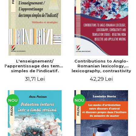
L'enseignement/
Contributions to Anglo-
l'apprentissage des temps
Romanian lexicology,
simples de l'indicatif.
lexicography, contrastivity
Méthodes et stratégies
and translation studies -
31,71 Lei
42,29 Lei
Resulting from reflective
and applicative writing
NOU
NOU