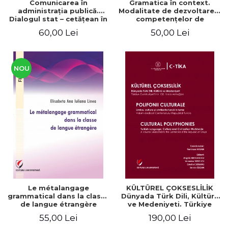
Comunicarea în
Gramatica în context.
administraţia publică.
Modalitate de dezvoltare a
Dialogul stat – cetăţean în
competenţelor de
context naţional şi
comunicare. Didactica
60,00 Lei
50,00 Lei
european / Communication
limbii franceze
in public administration .
The state-citizen dialogue
in national and European
context
NOU
Le métalangage
KÜLTÜREL ÇOKSESLİLİK
grammatical dans la classe
Dünyada Türk Dili, Kültürü
de langue étrangère
ve Medeniyeti. Türkiye
Cumhuriyeti’nin 100. Yılına
55,00 Lei
190,00 Lei
Armağan/ POLIFONII