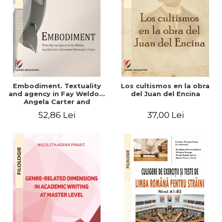
Embodiment. Textuality
Los cultismos en la obra
and agency in Fay Weldon,
del Juan del Encina
Angela Carter and
Jeanette Winterson's
52,86 Lei
37,00 Lei
fiction