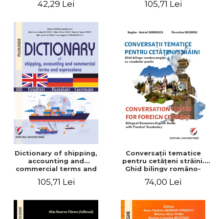
42,29 Lei
105,71 Lei
English-German
Dictionary of shipping,
Conversaţii tematice
accounting and
pentru cetăţeni străini.
commercial terms and
Ghid bilingv româno-
expressions. English –
englez cu vocabular
105,71 Lei
74,00 Lei
Russian – German
practic/Conversation
topics for foreign citizens.
Bilingual Romanian-English
guide with practical
vocabulary