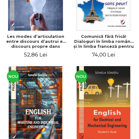
Les modes d’articulation
Comunică fără frică!
entre discours d’autrui et
Dialoguri în limba română
discours propre dans
şi în limba franceză pentru
l’écriture du mémoire de
cetăţenii
52,86 Lei
74,00 Lei
master
străini/Communique sans
peur! Dialogues en
roumain et en français
pour les citoyens
étrangers
NOU
NOU