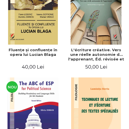
ADMINISTRATIVE
Cum Cumpăr
ȘTIINȚE ECONOMICE
Livrare
ȘTIINȚE EXACTE
Politica de Retur
EDUCAȚIE FIZICĂ ȘI SPORT
Formular de Retur
PREUNIVERSITARIA
Distribuitori
TIMP LIBER
ÎN CURS DE APARIȚIE
Fluenţe şi confluenţe în
L'écriture créative. Vers
opera lui Lucian Blaga
une réelle autonomie de
NOUTĂȚI
l'apprenant, Éd. révisée et
augmentée
PACHETE DE STUDIU
40,00 Lei
50,00 Lei
PROMOȚIILE LUNII
ULTIMELE EXEMPLARE
NOU