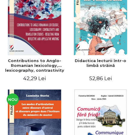
Contributions to Anglo-
Didactica lecturii într-o
Romanian lexicology,
limbă străină
lexicography, contrastivity
and translation studies -
42,29 Lei
52,86 Lei
Resulting from reflective
and applicative writing
NOU