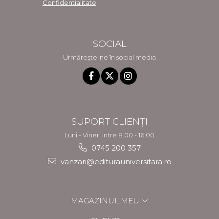
Confidentialitate
SOCIAL
Urmărește-ne în social media
SUPORT CLIENȚI
Luni - Vineri intre 8.00 - 16.00
0745 200 357
vanzari@editurauniversitara.ro
MAGAZINUL MEU