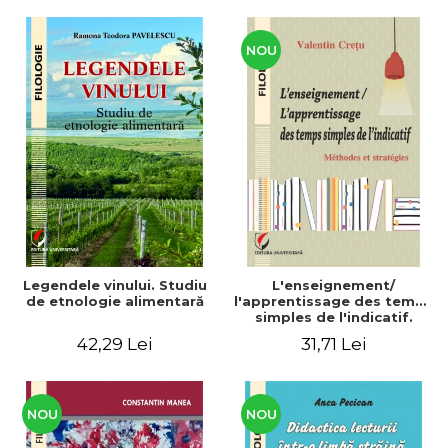
CULTURALE Limba, cultura
și civilizația turcă în lume.
Volum dedicat
Centenarului
NOU
Legendele vinului. Studiu
L'enseignement/
de etnologie alimentară
l'apprentissage des temps
simples de l'indicatif.
Méthodes et stratégies
42,29 Lei
31,71 Lei
NOU
NOU