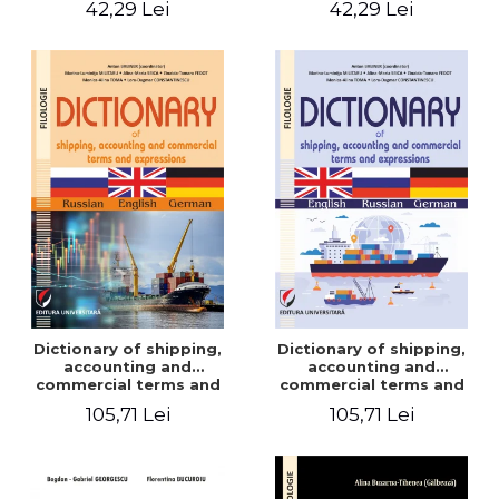
42,29 Lei
42,29 Lei
Dictionary of shipping,
Dictionary of shipping,
accounting and
accounting and
commercial terms and
commercial terms and
expressions. Russian-
expressions. English –
105,71 Lei
105,71 Lei
English-German
Russian – German