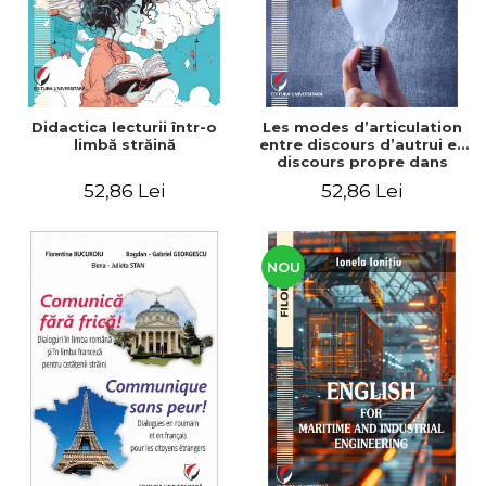
Didactica lecturii într-o
Les modes d’articulation
limbă străină
entre discours d’autrui et
discours propre dans
l’écriture du mémoire de
52,86 Lei
52,86 Lei
master
NOU