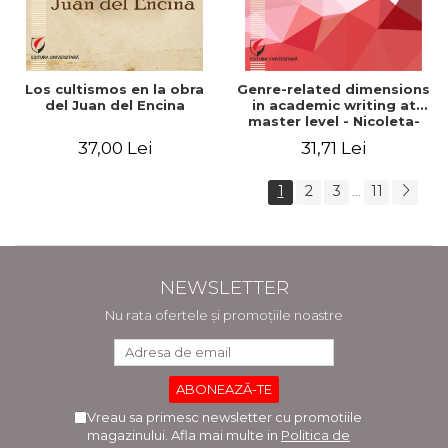
Los cultismos en la obra
Genre-related dimensions
del Juan del Encina
in academic writing at
master level - Nicoleta-
Adina Panait
37,00 Lei
31,71 Lei
1
2
3
11
...
NEWSLETTER
Nu rata ofertele și promoțiile noastre
Vreau sa primesc newsletter cu promotiile
magazinului. Afla mai multe in
Politica de