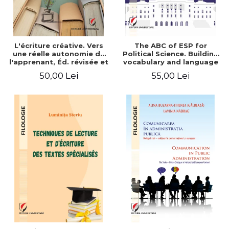
L'écriture créative. Vers
The ABC of ESP for
une réelle autonomie de
Political Science. Building
l'apprenant, Éd. révisée et
vocabulary and language
augmentée
skills for BA students
50,00 Lei
55,00 Lei