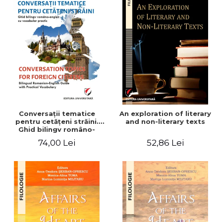
Conversaţii tematice
An exploration of literary
pentru cetăţeni străini.
and non-literary texts
Ghid bilingv româno-
englez cu vocabular
74,00 Lei
52,86 Lei
practic/Conversation
topics for foreign citizens.
Bilingual Romanian-English
guide with practical
vocabulary