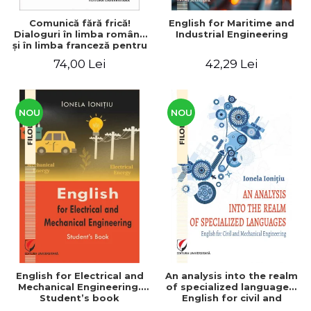
Comunică fără frică!
English for Maritime and
Dialoguri în limba română
Industrial Engineering
şi în limba franceză pentru
cetăţenii
74,00 Lei
42,29 Lei
străini/Communique sans
peur! Dialogues en
roumain et en français
pour les citoyens
étrangers
NOU
NOU
English for Electrical and
An analysis into the realm
Mechanical Engineering.
of specialized languages.
Student’s book
English for civil and
mechanical engineering