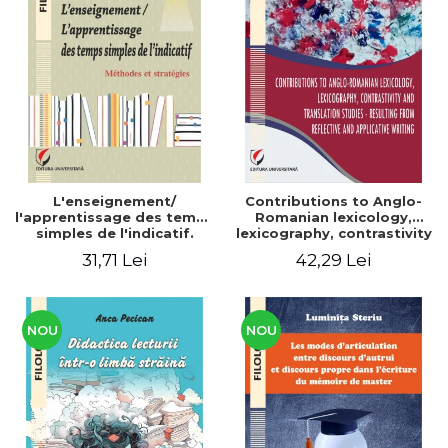
L'enseignement/
Contributions to Anglo-
l'apprentissage des temps
Romanian lexicology,
simples de l'indicatif.
lexicography, contrastivity
Méthodes et stratégies
and translation studies -
31,71 Lei
42,29 Lei
Resulting from reflective
and applicative writing
NOU
NOU