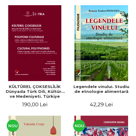
KÜLTÜREL ÇOKSESLİLİK
Legendele vinului. Studiu
Dünyada Türk Dili, Kültürü
de etnologie alimentară
ve Medeniyeti. Türkiye
Cumhuriyeti’nin 100. Yılına
190,00 Lei
42,29 Lei
Armağan/ POLIFONII
CULTURALE Limba, cultura
și civilizația turcă în lume.
Volum dedicat
Centenarului
NOU
NOU