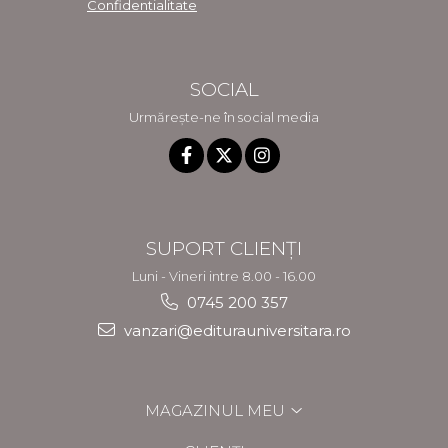
Confidentialitate
SOCIAL
Urmărește-ne în social media
SUPORT CLIENȚI
Luni - Vineri intre 8.00 - 16.00
0745 200 357
vanzari@editurauniversitara.ro
MAGAZINUL MEU