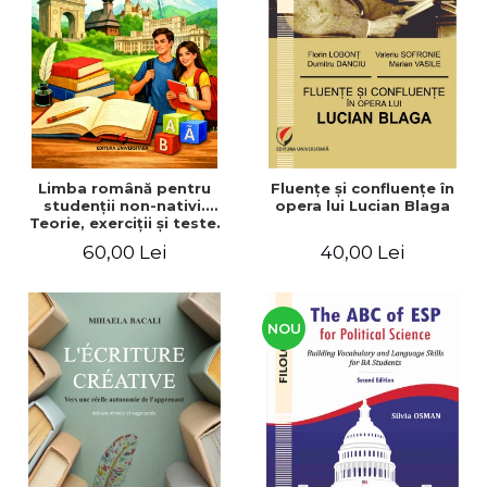
ADMINISTRATIVE
Cum Cumpăr
ȘTIINȚE ECONOMICE
Livrare
ȘTIINȚE EXACTE
Politica de Retur
EDUCAȚIE FIZICĂ ȘI SPORT
Formular de Retur
PREUNIVERSITARIA
Distribuitori
TIMP LIBER
ÎN CURS DE APARIȚIE
Limba română pentru
Fluenţe şi confluenţe în
studenţii non-nativi.
opera lui Lucian Blaga
NOUTĂȚI
Teorie, exerciţii şi teste.
Nivel A1-B2
PACHETE DE STUDIU
60,00 Lei
40,00 Lei
PROMOȚIILE LUNII
ULTIMELE EXEMPLARE
NOU