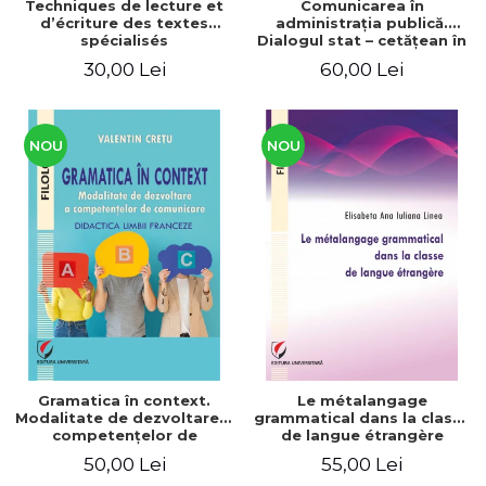
Techniques de lecture et
Comunicarea în
d’écriture des textes
administraţia publică.
spécialisés
Dialogul stat – cetăţean în
context naţional şi
30,00 Lei
60,00 Lei
european / Communication
in public administration .
The state-citizen dialogue
in national and European
context
NOU
NOU
Gramatica în context.
Le métalangage
Modalitate de dezvoltare a
grammatical dans la classe
competenţelor de
de langue étrangère
comunicare. Didactica
50,00 Lei
55,00 Lei
limbii franceze