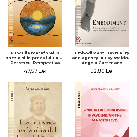
Functiile metaforei in
Embodiment. Textuality
poezia si in proza lui Camil
and agency in Fay Weldon,
Petrescu. Perspectiva
Angela Carter and
hermeneutica
Jeanette Winterson's
47,57 Lei
52,86 Lei
fiction