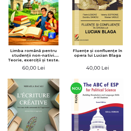
ADMINISTRATIVE
Cum Cumpăr
ȘTIINȚE ECONOMICE
Livrare
ȘTIINȚE EXACTE
Politica de Retur
EDUCAȚIE FIZICĂ ȘI SPORT
Formular de Retur
PREUNIVERSITARIA
Distribuitori
TIMP LIBER
ÎN CURS DE APARIȚIE
Limba română pentru
Fluenţe şi confluenţe în
studenţii non-nativi.
opera lui Lucian Blaga
NOUTĂȚI
Teorie, exerciţii şi teste.
Nivel A1-B2
PACHETE DE STUDIU
60,00 Lei
40,00 Lei
PROMOȚIILE LUNII
ULTIMELE EXEMPLARE
NOU