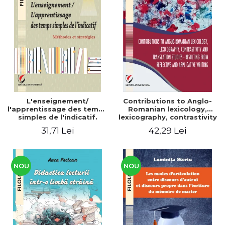
L'enseignement/
Contributions to Anglo-
l'apprentissage des temps
Romanian lexicology,
simples de l'indicatif.
lexicography, contrastivity
Méthodes et stratégies
and translation studies -
31,71 Lei
42,29 Lei
Resulting from reflective
and applicative writing
NOU
NOU