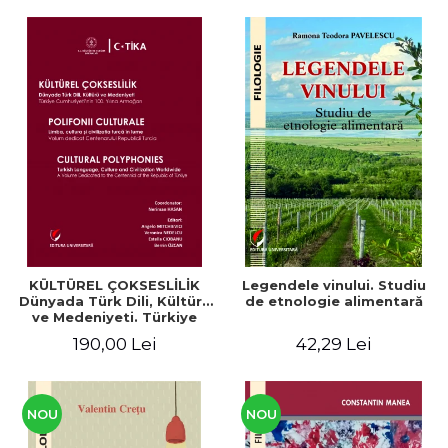
KÜLTÜREL ÇOKSESLİLİK
Legendele vinului. Studiu
Dünyada Türk Dili, Kültürü
de etnologie alimentară
ve Medeniyeti. Türkiye
Cumhuriyeti’nin 100. Yılına
190,00 Lei
42,29 Lei
Armağan/ POLIFONII
CULTURALE Limba, cultura
și civilizația turcă în lume.
Volum dedicat
Centenarului
NOU
NOU