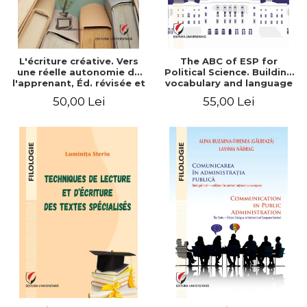
L'écriture créative. Vers
The ABC of ESP for
une réelle autonomie de
Political Science. Building
l'apprenant, Éd. révisée et
vocabulary and language
augmentée
skills for BA students
50,00 Lei
55,00 Lei