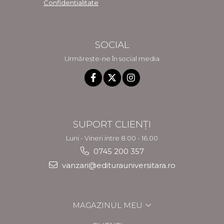
Confidentialitate
SOCIAL
Urmărește-ne în social media
SUPORT CLIENȚI
Luni - Vineri intre 8.00 - 16.00
0745 200 357
vanzari@editurauniversitara.ro
MAGAZINUL MEU