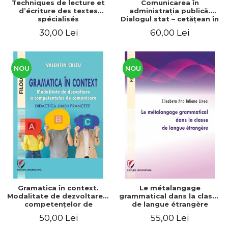
Techniques de lecture et
Comunicarea în
d’écriture des textes
administraţia publică.
spécialisés
Dialogul stat – cetăţean în
context naţional şi
30,00 Lei
60,00 Lei
european / Communication
in public administration .
The state-citizen dialogue
in national and European
context
NOU
NOU
Gramatica în context.
Le métalangage
Modalitate de dezvoltare a
grammatical dans la classe
competenţelor de
de langue étrangère
comunicare. Didactica
50,00 Lei
55,00 Lei
limbii franceze