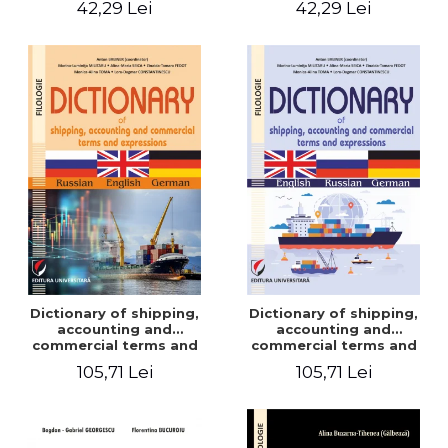
42,29 Lei
42,29 Lei
Dictionary of shipping,
Dictionary of shipping,
accounting and
accounting and
commercial terms and
commercial terms and
expressions. Russian-
expressions. English –
105,71 Lei
105,71 Lei
English-German
Russian – German