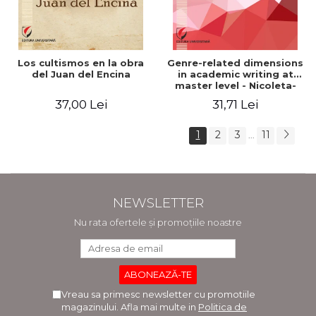
Los cultismos en la obra
Genre-related dimensions
del Juan del Encina
in academic writing at
master level - Nicoleta-
Adina Panait
37,00 Lei
31,71 Lei
1
2
3
11
...
NEWSLETTER
Nu rata ofertele și promoțiile noastre
Vreau sa primesc newsletter cu promotiile
magazinului. Afla mai multe in
Politica de