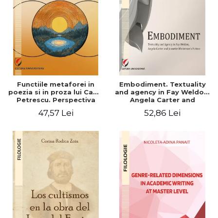
Functiile metaforei in
Embodiment. Textuality
poezia si in proza lui Camil
and agency in Fay Weldon,
Petrescu. Perspectiva
Angela Carter and
hermeneutica
Jeanette Winterson's
47,57 Lei
52,86 Lei
fiction