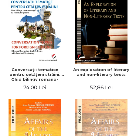
Conversaţii tematice
An exploration of literary
pentru cetăţeni străini.
and non-literary texts
Ghid bilingv româno-
englez cu vocabular
74,00 Lei
52,86 Lei
practic/Conversation
topics for foreign citizens.
Bilingual Romanian-English
guide with practical
vocabulary