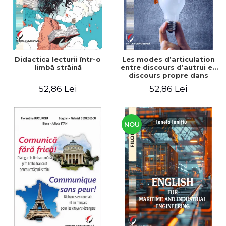
Didactica lecturii într-o
Les modes d’articulation
limbă străină
entre discours d’autrui et
discours propre dans
l’écriture du mémoire de
52,86 Lei
52,86 Lei
master
NOU