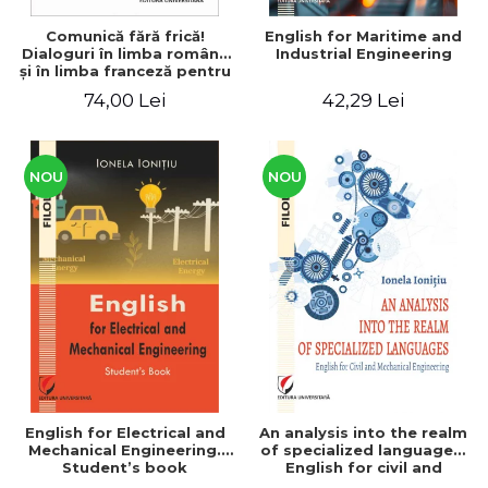
Comunică fără frică!
English for Maritime and
Dialoguri în limba română
Industrial Engineering
şi în limba franceză pentru
cetăţenii
74,00 Lei
42,29 Lei
străini/Communique sans
peur! Dialogues en
roumain et en français
pour les citoyens
étrangers
NOU
NOU
English for Electrical and
An analysis into the realm
Mechanical Engineering.
of specialized languages.
Student’s book
English for civil and
mechanical engineering