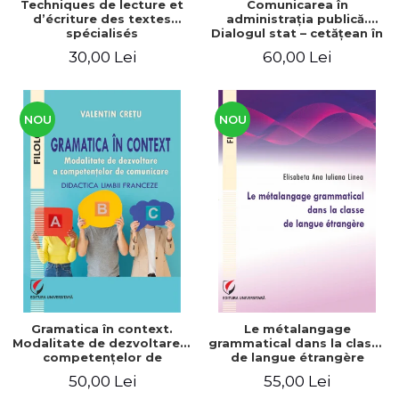
Techniques de lecture et
Comunicarea în
d’écriture des textes
administraţia publică.
spécialisés
Dialogul stat – cetăţean în
context naţional şi
30,00 Lei
60,00 Lei
european / Communication
in public administration .
The state-citizen dialogue
in national and European
context
NOU
NOU
Gramatica în context.
Le métalangage
Modalitate de dezvoltare a
grammatical dans la classe
competenţelor de
de langue étrangère
comunicare. Didactica
50,00 Lei
55,00 Lei
limbii franceze