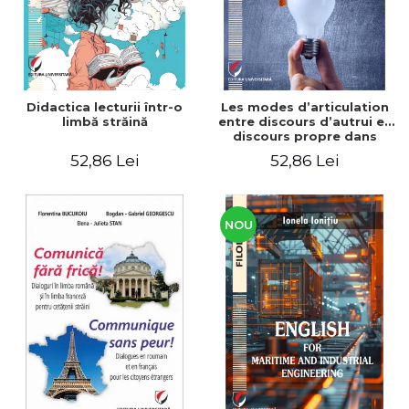
Didactica lecturii într-o
Les modes d’articulation
limbă străină
entre discours d’autrui et
discours propre dans
l’écriture du mémoire de
52,86 Lei
52,86 Lei
master
NOU