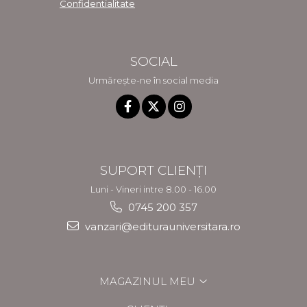
Confidentialitate
SOCIAL
Urmărește-ne în social media
SUPORT CLIENȚI
Luni - Vineri intre 8.00 - 16.00
0745 200 357
vanzari@editurauniversitara.ro
MAGAZINUL MEU