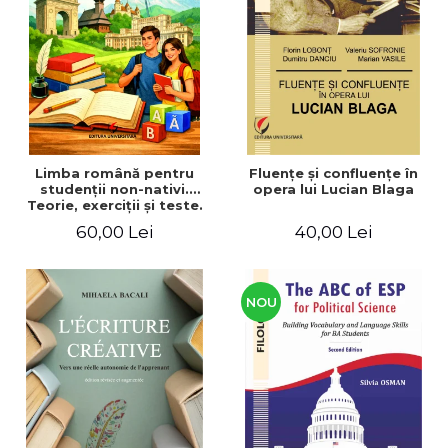
ADMINISTRATIVE
Cum Cumpăr
ȘTIINȚE ECONOMICE
Livrare
ȘTIINȚE EXACTE
Politica de Retur
EDUCAȚIE FIZICĂ ȘI SPORT
Formular de Retur
PREUNIVERSITARIA
Distribuitori
TIMP LIBER
ÎN CURS DE APARIȚIE
Limba română pentru
Fluenţe şi confluenţe în
studenţii non-nativi.
opera lui Lucian Blaga
NOUTĂȚI
Teorie, exerciţii şi teste.
Nivel A1-B2
PACHETE DE STUDIU
60,00 Lei
40,00 Lei
PROMOȚIILE LUNII
ULTIMELE EXEMPLARE
NOU