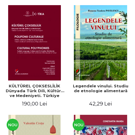
KÜLTÜREL ÇOKSESLİLİK
Legendele vinului. Studiu
Dünyada Türk Dili, Kültürü
de etnologie alimentară
ve Medeniyeti. Türkiye
Cumhuriyeti’nin 100. Yılına
190,00 Lei
42,29 Lei
Armağan/ POLIFONII
CULTURALE Limba, cultura
și civilizația turcă în lume.
Volum dedicat
Centenarului
NOU
NOU