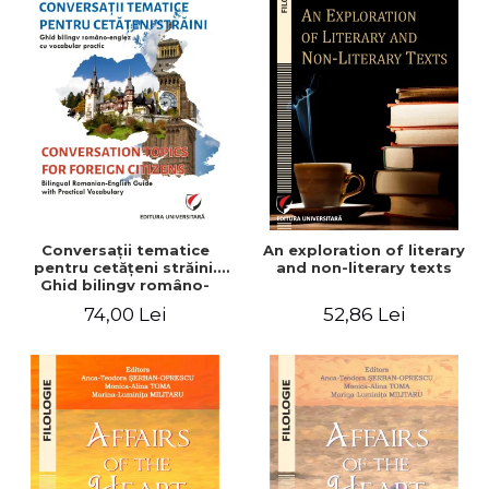
Conversaţii tematice
An exploration of literary
pentru cetăţeni străini.
and non-literary texts
Ghid bilingv româno-
englez cu vocabular
74,00 Lei
52,86 Lei
practic/Conversation
topics for foreign citizens.
Bilingual Romanian-English
guide with practical
vocabulary