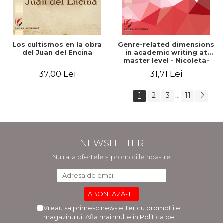
Los cultismos en la obra
Genre-related dimensions
del Juan del Encina
in academic writing at
master level - Nicoleta-
Adina Panait
37,00 Lei
31,71 Lei
1
2
3
11
...
NEWSLETTER
Nu rata ofertele și promoțiile noastre
Vreau sa primesc newsletter cu promotiile
magazinului. Afla mai multe in
Politica de