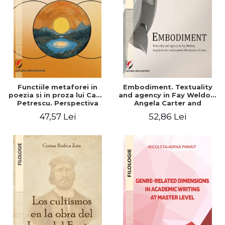
Functiile metaforei in
Embodiment. Textuality
poezia si in proza lui Camil
and agency in Fay Weldon,
Petrescu. Perspectiva
Angela Carter and
hermeneutica
Jeanette Winterson's
47,57 Lei
52,86 Lei
fiction