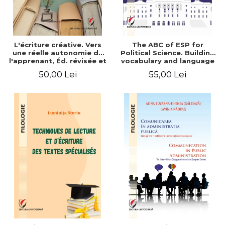
L'écriture créative. Vers
The ABC of ESP for
une réelle autonomie de
Political Science. Building
l'apprenant, Éd. révisée et
vocabulary and language
augmentée
skills for BA students
50,00 Lei
55,00 Lei