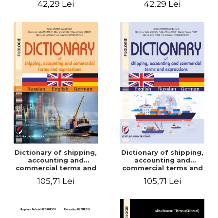
42,29 Lei
42,29 Lei
Dictionary of shipping,
Dictionary of shipping,
accounting and
accounting and
commercial terms and
commercial terms and
expressions. Russian-
expressions. English –
105,71 Lei
105,71 Lei
English-German
Russian – German