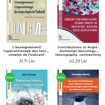
L'enseignement/
Contributions to Anglo-
l'apprentissage des temps
Romanian lexicology,
simples de l'indicatif.
lexicography, contrastivity
Méthodes et stratégies
and translation studies -
31,71 Lei
42,29 Lei
Resulting from reflective
and applicative writing
NOU
NOU