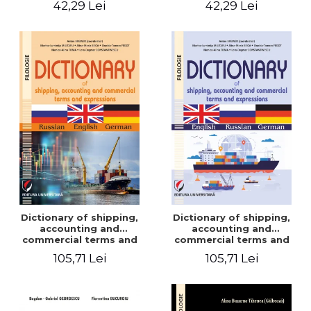
42,29 Lei
42,29 Lei
Dictionary of shipping,
Dictionary of shipping,
accounting and
accounting and
commercial terms and
commercial terms and
expressions. Russian-
expressions. English –
105,71 Lei
105,71 Lei
English-German
Russian – German