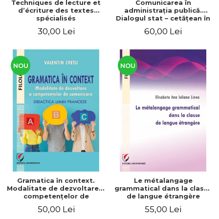
Techniques de lecture et
Comunicarea în
d’écriture des textes
administraţia publică.
spécialisés
Dialogul stat – cetăţean în
context naţional şi
30,00 Lei
60,00 Lei
european / Communication
in public administration .
The state-citizen dialogue
in national and European
context
NOU
NOU
Gramatica în context.
Le métalangage
Modalitate de dezvoltare a
grammatical dans la classe
competenţelor de
de langue étrangère
comunicare. Didactica
50,00 Lei
55,00 Lei
limbii franceze