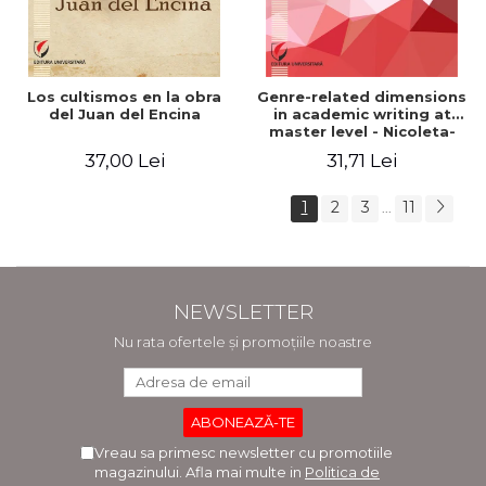
Los cultismos en la obra
Genre-related dimensions
del Juan del Encina
in academic writing at
master level - Nicoleta-
Adina Panait
37,00 Lei
31,71 Lei
1
2
3
11
...
NEWSLETTER
Nu rata ofertele și promoțiile noastre
Vreau sa primesc newsletter cu promotiile
magazinului. Afla mai multe in
Politica de