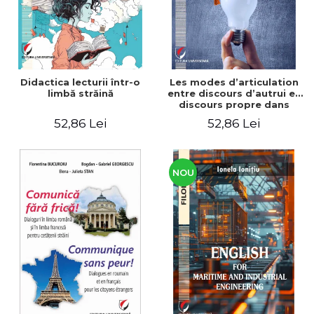
Didactica lecturii într-o
Les modes d’articulation
limbă străină
entre discours d’autrui et
discours propre dans
l’écriture du mémoire de
52,86 Lei
52,86 Lei
master
NOU