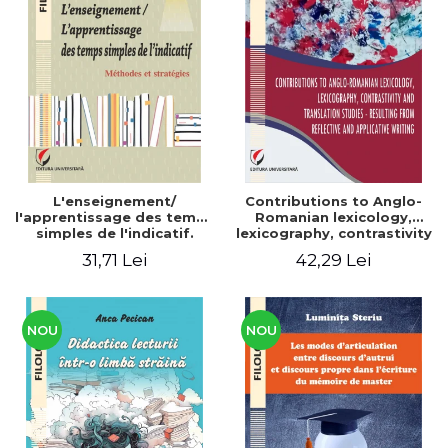
L'enseignement/
Contributions to Anglo-
l'apprentissage des temps
Romanian lexicology,
simples de l'indicatif.
lexicography, contrastivity
Méthodes et stratégies
and translation studies -
31,71 Lei
42,29 Lei
Resulting from reflective
and applicative writing
NOU
NOU