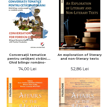
Conversaţii tematice
An exploration of literary
pentru cetăţeni străini.
and non-literary texts
Ghid bilingv româno-
englez cu vocabular
74,00 Lei
52,86 Lei
practic/Conversation
topics for foreign citizens.
Bilingual Romanian-English
guide with practical
vocabulary