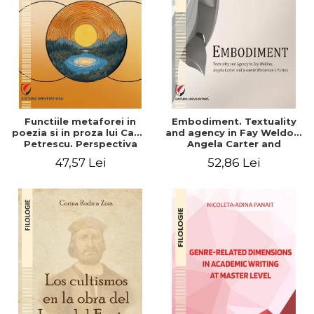
Functiile metaforei in
Embodiment. Textuality
poezia si in proza lui Camil
and agency in Fay Weldon,
Petrescu. Perspectiva
Angela Carter and
hermeneutica
Jeanette Winterson's
47,57 Lei
52,86 Lei
fiction