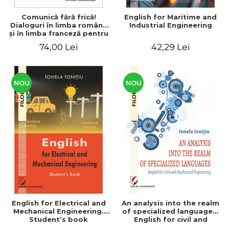
Comunică fără frică!
English for Maritime and
Dialoguri în limba română
Industrial Engineering
şi în limba franceză pentru
cetăţenii
74,00 Lei
42,29 Lei
străini/Communique sans
peur! Dialogues en
roumain et en français
pour les citoyens
étrangers
NOU
NOU
English for Electrical and
An analysis into the realm
Mechanical Engineering.
of specialized languages.
Student’s book
English for civil and
mechanical engineering