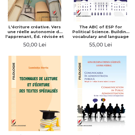
L'écriture créative. Vers
The ABC of ESP for
une réelle autonomie de
Political Science. Building
l'apprenant, Éd. révisée et
vocabulary and language
augmentée
skills for BA students
50,00 Lei
55,00 Lei