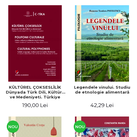
KÜLTÜREL ÇOKSESLİLİK
Legendele vinului. Studiu
Dünyada Türk Dili, Kültürü
de etnologie alimentară
ve Medeniyeti. Türkiye
Cumhuriyeti’nin 100. Yılına
190,00 Lei
42,29 Lei
Armağan/ POLIFONII
CULTURALE Limba, cultura
și civilizația turcă în lume.
Volum dedicat
Centenarului
NOU
NOU