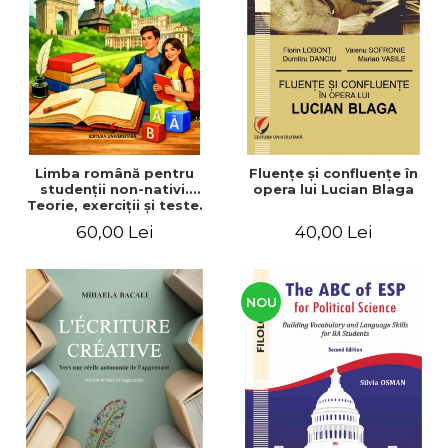
ADMINISTRATIVE
Cum Cumpăr
ȘTIINȚE ECONOMICE
Livrare
ȘTIINȚE EXACTE
Politica de Retur
EDUCAȚIE FIZICĂ ȘI SPORT
Formular de Retur
PREUNIVERSITARIA
Distribuitori
TIMP LIBER
ÎN CURS DE APARIȚIE
Limba română pentru
Fluenţe şi confluenţe în
studenţii non-nativi.
opera lui Lucian Blaga
NOUTĂȚI
Teorie, exerciţii şi teste.
Nivel A1-B2
PACHETE DE STUDIU
60,00 Lei
40,00 Lei
PROMOȚIILE LUNII
ULTIMELE EXEMPLARE
NOU