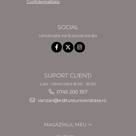
Confidentialitate
SOCIAL
Urmărește-ne în social media
SUPORT CLIENȚI
Luni - Vineri intre 8.00 - 16.00
0745 200 357
vanzari@editurauniversitara.ro
MAGAZINUL MEU