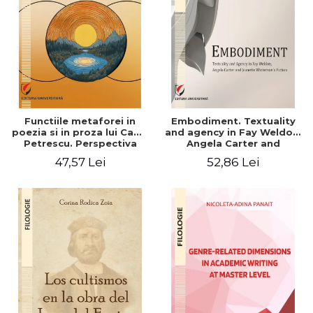
Functiile metaforei in
Embodiment. Textuality
poezia si in proza lui Camil
and agency in Fay Weldon,
Petrescu. Perspectiva
Angela Carter and
hermeneutica
Jeanette Winterson's
47,57 Lei
52,86 Lei
fiction