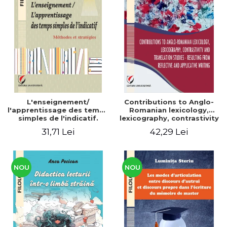
L'enseignement/
Contributions to Anglo-
l'apprentissage des temps
Romanian lexicology,
simples de l'indicatif.
lexicography, contrastivity
Méthodes et stratégies
and translation studies -
31,71 Lei
42,29 Lei
Resulting from reflective
and applicative writing
NOU
NOU