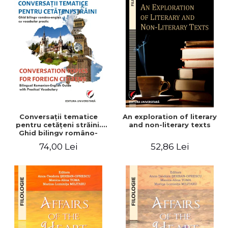
Conversaţii tematice
An exploration of literary
pentru cetăţeni străini.
and non-literary texts
Ghid bilingv româno-
englez cu vocabular
74,00 Lei
52,86 Lei
practic/Conversation
topics for foreign citizens.
Bilingual Romanian-English
guide with practical
vocabulary