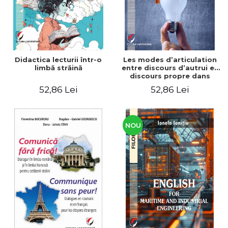
Didactica lecturii într-o
Les modes d’articulation
limbă străină
entre discours d’autrui et
discours propre dans
l’écriture du mémoire de
52,86 Lei
52,86 Lei
master
NOU