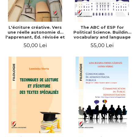
L'écriture créative. Vers
The ABC of ESP for
une réelle autonomie de
Political Science. Building
l'apprenant, Éd. révisée et
vocabulary and language
augmentée
skills for BA students
50,00 Lei
55,00 Lei