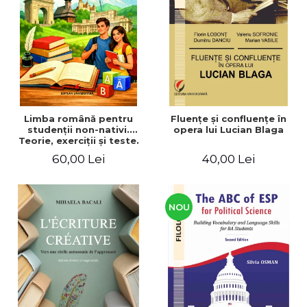
ADMINISTRATIVE
Cum Cumpăr
ȘTIINȚE ECONOMICE
Livrare
ȘTIINȚE EXACTE
Politica de Retur
EDUCAȚIE FIZICĂ ȘI SPORT
Formular de Retur
PREUNIVERSITARIA
Distribuitori
TIMP LIBER
ÎN CURS DE APARIȚIE
Limba română pentru
Fluenţe şi confluenţe în
studenţii non-nativi.
opera lui Lucian Blaga
NOUTĂȚI
Teorie, exerciţii şi teste.
Nivel A1-B2
PACHETE DE STUDIU
60,00 Lei
40,00 Lei
PROMOȚIILE LUNII
ULTIMELE EXEMPLARE
NOU