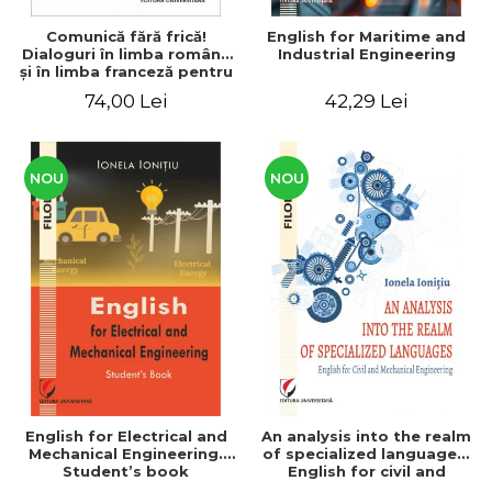
Comunică fără frică!
English for Maritime and
Dialoguri în limba română
Industrial Engineering
şi în limba franceză pentru
cetăţenii
74,00 Lei
42,29 Lei
străini/Communique sans
peur! Dialogues en
roumain et en français
pour les citoyens
étrangers
NOU
NOU
English for Electrical and
An analysis into the realm
Mechanical Engineering.
of specialized languages.
Student’s book
English for civil and
mechanical engineering