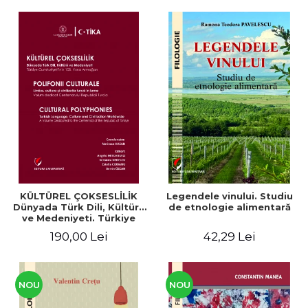
KÜLTÜREL ÇOKSESLİLİK
Legendele vinului. Studiu
Dünyada Türk Dili, Kültürü
de etnologie alimentară
ve Medeniyeti. Türkiye
Cumhuriyeti’nin 100. Yılına
190,00 Lei
42,29 Lei
Armağan/ POLIFONII
CULTURALE Limba, cultura
și civilizația turcă în lume.
Volum dedicat
Centenarului
NOU
NOU