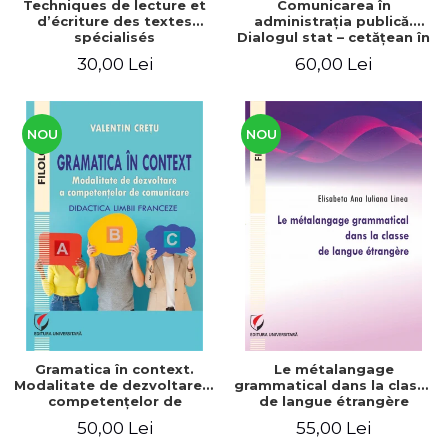
Techniques de lecture et
Comunicarea în
d’écriture des textes
administraţia publică.
spécialisés
Dialogul stat – cetăţean în
context naţional şi
30,00 Lei
60,00 Lei
european / Communication
in public administration .
The state-citizen dialogue
in national and European
context
NOU
NOU
Gramatica în context.
Le métalangage
Modalitate de dezvoltare a
grammatical dans la classe
competenţelor de
de langue étrangère
comunicare. Didactica
50,00 Lei
55,00 Lei
limbii franceze