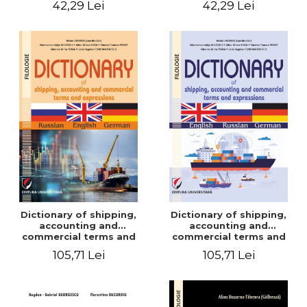
42,29 Lei
42,29 Lei
Dictionary of shipping,
Dictionary of shipping,
accounting and
accounting and
commercial terms and
commercial terms and
expressions. Russian-
expressions. English –
105,71 Lei
105,71 Lei
English-German
Russian – German