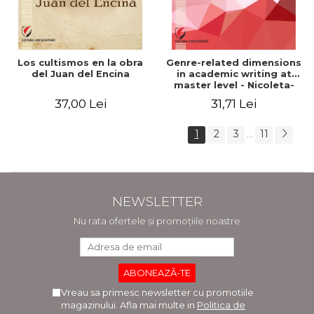
Los cultismos en la obra
Genre-related dimensions
del Juan del Encina
in academic writing at
master level - Nicoleta-
Adina Panait
37,00 Lei
31,71 Lei
1
2
3
11
...
NEWSLETTER
Nu rata ofertele și promoțiile noastre
Vreau sa primesc newsletter cu promotiile
magazinului. Afla mai multe in
Politica de