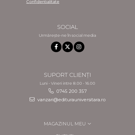
Confidentialitate
SOCIAL
Urmărește-ne în social media
SUPORT CLIENȚI
Luni - Vineri intre 8.00 - 16.00
0745 200 357
vanzari@editurauniversitara.ro
MAGAZINUL MEU