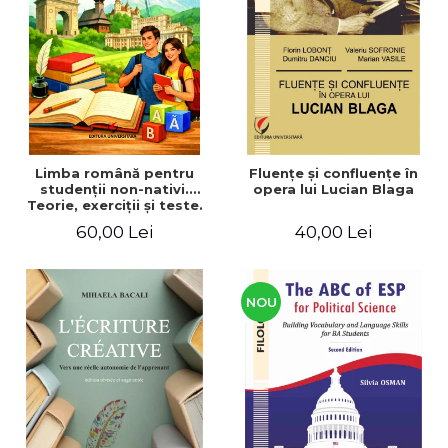
ADMINISTRATIVE
Cum Cumpăr
ȘTIINȚE ECONOMICE
Livrare
ȘTIINȚE EXACTE
Politica de Retur
EDUCAȚIE FIZICĂ ȘI SPORT
Formular de Retur
PREUNIVERSITARIA
Distribuitori
TIMP LIBER
ÎN CURS DE APARIȚIE
Limba română pentru
Fluenţe şi confluenţe în
studenţii non-nativi.
opera lui Lucian Blaga
NOUTĂȚI
Teorie, exerciţii şi teste.
Nivel A1-B2
PACHETE DE STUDIU
60,00 Lei
40,00 Lei
PROMOȚIILE LUNII
ULTIMELE EXEMPLARE
NOU