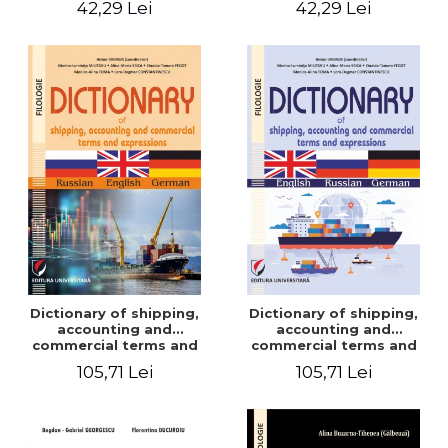
42,29 Lei
42,29 Lei
Dictionary of shipping,
Dictionary of shipping,
accounting and
accounting and
commercial terms and
commercial terms and
expressions. Russian-
expressions. English –
105,71 Lei
105,71 Lei
English-German
Russian – German