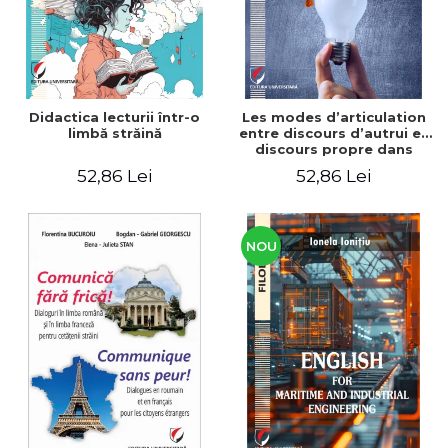
Didactica lecturii într-o
Les modes d’articulation
limbă străină
entre discours d’autrui et
discours propre dans
l’écriture du mémoire de
52,86 Lei
52,86 Lei
master
NOU