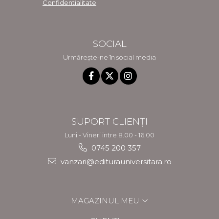
Confidentialitate
SOCIAL
Urmărește-ne în social media
SUPORT CLIENȚI
Luni - Vineri intre 8.00 - 16.00
0745 200 357
vanzari@editurauniversitara.ro
MAGAZINUL MEU