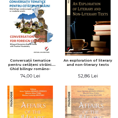
Conversaţii tematice
An exploration of literary
pentru cetăţeni străini.
and non-literary texts
Ghid bilingv româno-
englez cu vocabular
74,00 Lei
52,86 Lei
practic/Conversation
topics for foreign citizens.
Bilingual Romanian-English
guide with practical
vocabulary