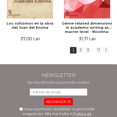
Los cultismos en la obra
Genre-related dimensions
del Juan del Encina
in academic writing at
master level - Nicoleta-
Adina Panait
37,00 Lei
31,71 Lei
1
2
3
11
...
NEWSLETTER
Nu rata ofertele și promoțiile noastre
Vreau sa primesc newsletter cu promotiile
magazinului. Afla mai multe in
Politica de