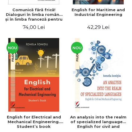
Comunică fără frică!
English for Maritime and
Dialoguri în limba română
Industrial Engineering
şi în limba franceză pentru
cetăţenii
74,00 Lei
42,29 Lei
străini/Communique sans
peur! Dialogues en
roumain et en français
pour les citoyens
étrangers
NOU
NOU
English for Electrical and
An analysis into the realm
Mechanical Engineering.
of specialized languages.
Student’s book
English for civil and
mechanical engineering