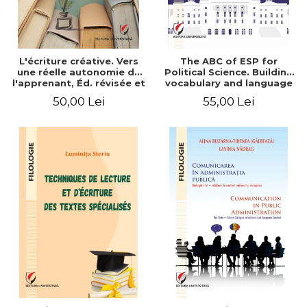
L'écriture créative. Vers
The ABC of ESP for
une réelle autonomie de
Political Science. Building
l'apprenant, Éd. révisée et
vocabulary and language
augmentée
skills for BA students
50,00 Lei
55,00 Lei