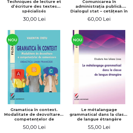
Techniques de lecture et
Comunicarea în
d’écriture des textes
administraţia publică.
spécialisés
Dialogul stat – cetăţean în
context naţional şi
30,00 Lei
60,00 Lei
european / Communication
in public administration .
The state-citizen dialogue
in national and European
context
NOU
NOU
Gramatica în context.
Le métalangage
Modalitate de dezvoltare a
grammatical dans la classe
competenţelor de
de langue étrangère
comunicare. Didactica
50,00 Lei
55,00 Lei
limbii franceze