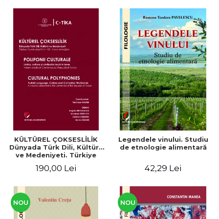
KÜLTÜREL ÇOKSESLİLİK
Legendele vinului. Studiu
Dünyada Türk Dili, Kültürü
de etnologie alimentară
ve Medeniyeti. Türkiye
Cumhuriyeti’nin 100. Yılına
190,00 Lei
42,29 Lei
Armağan/ POLIFONII
CULTURALE Limba, cultura
și civilizația turcă în lume.
Volum dedicat
Centenarului
NOU
NOU