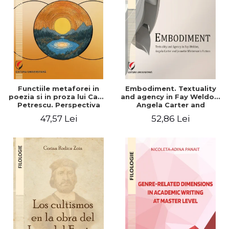
Functiile metaforei in
Embodiment. Textuality
poezia si in proza lui Camil
and agency in Fay Weldon,
Petrescu. Perspectiva
Angela Carter and
hermeneutica
Jeanette Winterson's
47,57 Lei
52,86 Lei
fiction