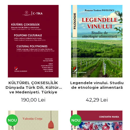
KÜLTÜREL ÇOKSESLİLİK
Legendele vinului. Studiu
Dünyada Türk Dili, Kültürü
de etnologie alimentară
ve Medeniyeti. Türkiye
Cumhuriyeti’nin 100. Yılına
190,00 Lei
42,29 Lei
Armağan/ POLIFONII
CULTURALE Limba, cultura
și civilizația turcă în lume.
Volum dedicat
Centenarului
NOU
NOU