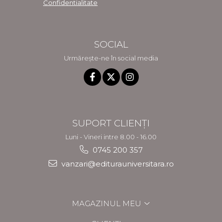
Confidentialitate
SOCIAL
Urmărește-ne în social media
SUPORT CLIENȚI
Luni - Vineri intre 8.00 - 16.00
0745 200 357
vanzari@editurauniversitara.ro
MAGAZINUL MEU