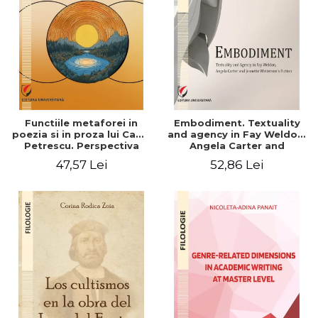
Functiile metaforei in
Embodiment. Textuality
poezia si in proza lui Camil
and agency in Fay Weldon,
Petrescu. Perspectiva
Angela Carter and
hermeneutica
Jeanette Winterson's
47,57 Lei
52,86 Lei
fiction