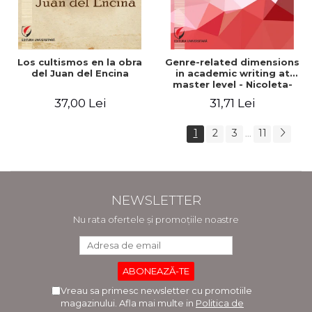
Los cultismos en la obra
Genre-related dimensions
del Juan del Encina
in academic writing at
master level - Nicoleta-
Adina Panait
37,00 Lei
31,71 Lei
1
2
3
11
...
NEWSLETTER
Nu rata ofertele și promoțiile noastre
Vreau sa primesc newsletter cu promotiile
magazinului. Afla mai multe in
Politica de