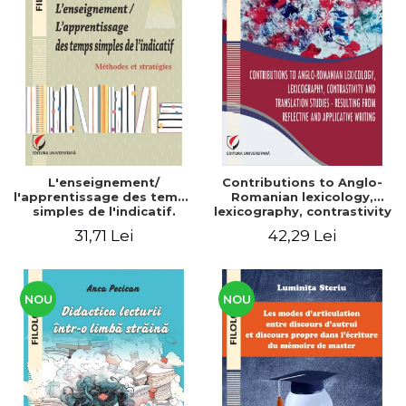
L'enseignement/
Contributions to Anglo-
l'apprentissage des temps
Romanian lexicology,
simples de l'indicatif.
lexicography, contrastivity
Méthodes et stratégies
and translation studies -
31,71 Lei
42,29 Lei
Resulting from reflective
and applicative writing
NOU
NOU