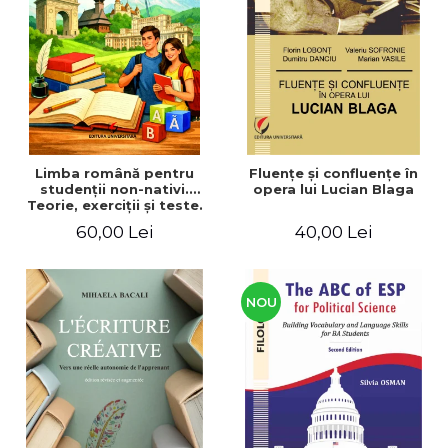
ADMINISTRATIVE
Cum Cumpăr
ȘTIINȚE ECONOMICE
Livrare
ȘTIINȚE EXACTE
Politica de Retur
EDUCAȚIE FIZICĂ ȘI SPORT
Formular de Retur
PREUNIVERSITARIA
Distribuitori
TIMP LIBER
ÎN CURS DE APARIȚIE
Limba română pentru
Fluenţe şi confluenţe în
studenţii non-nativi.
opera lui Lucian Blaga
NOUTĂȚI
Teorie, exerciţii şi teste.
Nivel A1-B2
PACHETE DE STUDIU
60,00 Lei
40,00 Lei
PROMOȚIILE LUNII
ULTIMELE EXEMPLARE
NOU