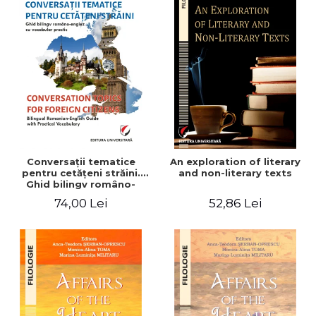
Conversaţii tematice
An exploration of literary
pentru cetăţeni străini.
and non-literary texts
Ghid bilingv româno-
englez cu vocabular
74,00 Lei
52,86 Lei
practic/Conversation
topics for foreign citizens.
Bilingual Romanian-English
guide with practical
vocabulary