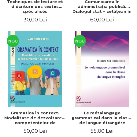
Techniques de lecture et
Comunicarea în
d’écriture des textes
administraţia publică.
spécialisés
Dialogul stat – cetăţean în
context naţional şi
30,00 Lei
60,00 Lei
european / Communication
in public administration .
The state-citizen dialogue
in national and European
context
NOU
NOU
Gramatica în context.
Le métalangage
Modalitate de dezvoltare a
grammatical dans la classe
competenţelor de
de langue étrangère
comunicare. Didactica
50,00 Lei
55,00 Lei
limbii franceze