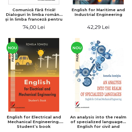
Comunică fără frică!
English for Maritime and
Dialoguri în limba română
Industrial Engineering
şi în limba franceză pentru
cetăţenii
74,00 Lei
42,29 Lei
străini/Communique sans
peur! Dialogues en
roumain et en français
pour les citoyens
étrangers
NOU
NOU
English for Electrical and
An analysis into the realm
Mechanical Engineering.
of specialized languages.
Student’s book
English for civil and
mechanical engineering