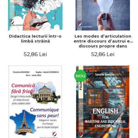
Didactica lecturii într-o
Les modes d’articulation
limbă străină
entre discours d’autrui et
discours propre dans
l’écriture du mémoire de
52,86 Lei
52,86 Lei
master
NOU