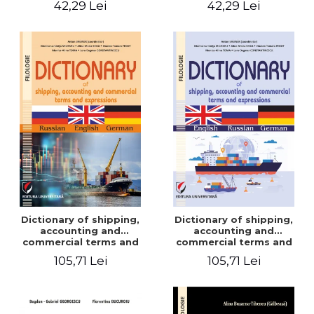
42,29 Lei
42,29 Lei
Dictionary of shipping,
Dictionary of shipping,
accounting and
accounting and
commercial terms and
commercial terms and
expressions. Russian-
expressions. English –
105,71 Lei
105,71 Lei
English-German
Russian – German