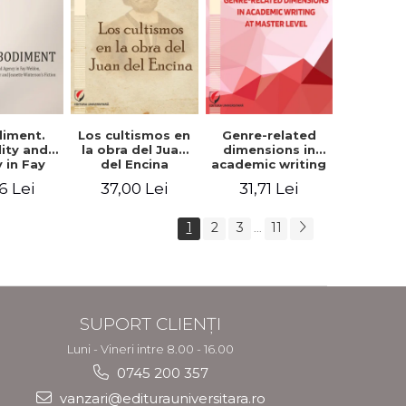
iment.
Los cultismos en
Genre-related
lity and
la obra del Juan
dimensions in
 in Fay
del Encina
academic writing
, Angela
at master level -
6 Lei
37,00 Lei
31,71 Lei
er and
Nicoleta-Adina
nette
Panait
rson's
1
2
3
11
...
tion
SUPORT CLIENȚI
Luni - Vineri intre 8.00 - 16.00
0745 200 357
vanzari@editurauniversitara.ro