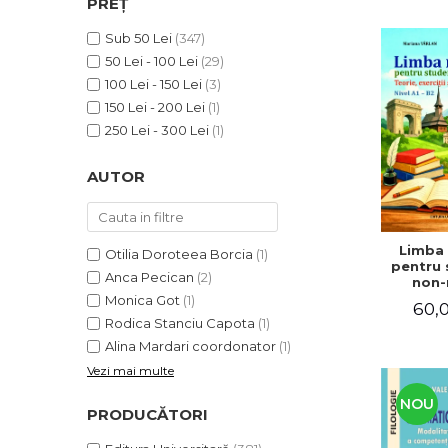
PREȚ
ADMINISTRATIVE
Cum Cumpăr
ȘTIINȚE ECONOMICE
Sub 50 Lei
(347)
Livrare
50 Lei - 100 Lei
(29)
ȘTIINȚE EXACTE
Politica de Retur
100 Lei - 150 Lei
(3)
EDUCAȚIE FIZICĂ ȘI SPORT
Formular de Retur
150 Lei - 200 Lei
(1)
PREUNIVERSITARIA
250 Lei - 300 Lei
(1)
Distribuitori
TIMP LIBER
ÎN CURS DE APARIȚIE
AUTOR
NOUTĂȚI
PACHETE DE STUDIU
Limba
Otilia Doroteea Borcia
(1)
PROMOȚIILE LUNII
pentru 
Anca Pecican
(2)
non-n
ULTIMELE EXEMPLARE
Teorie, e
Monica Got
(1)
60,0
teste. N
Rodica Stanciu Capota
(1)
Alina Mardari coordonator
(1)
Vezi mai multe
NOU
PRODUCĂTORI