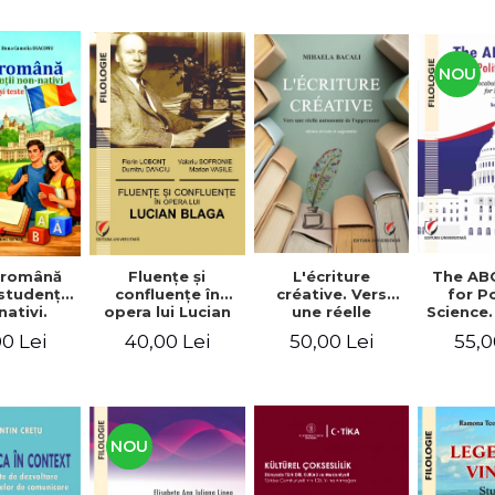
NOU
Fluenţe şi
L'écriture
The AB
 română
confluenţe în
créative. Vers
for Po
studenţii
opera lui Lucian
une réelle
Science.
ativi.
Blaga
autonomie de
vocabu
xerciţii şi
40,00 Lei
50,00 Lei
55,0
0 Lei
l'apprenant, Éd.
languag
ivel A1-B2
révisée et
for BA 
augmentée
NOU