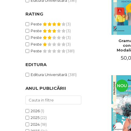
Editura Universitară
(381)
RATING
Peste
(3)
Peste
(3)
Peste
(3)
Grama
Peste
(3)
con
Modali
Peste
(381)
dezvo
50,0
compet
de com
EDITURA
Didacti
fra
Editura Universitară
(381)
NOU
ANUL PUBLICĂRII
2026
(1)
2025
(22)
2024
(18)