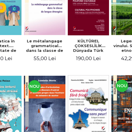
tica în
Le métalangage
KÜLTÜREL
Lege
text.
grammatical
ÇOKSESLİLİK
vinului.
tate de
dans la classe de
Dünyada Türk
etno
ltare a
langue étrangère
Dili, Kültürü ve
alim
0 Lei
55,00 Lei
190,00 Lei
42,2
enţelor
Medeniyeti.
unicare.
Türkiye
ca limbii
Cumhuriyeti’nin
nceze
100. Yılına
Armağan/
POLIFONII
NOU
NOU
CULTURALE
Limba, cultura și
civilizația turcă în
lume. Volum
dedicat
Centenarului