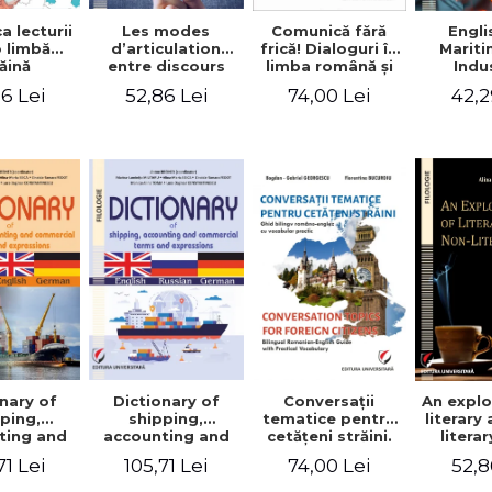
a lecturii
Les modes
Engli
Comunică fără
o limbă
d’articulation
Marit
frică! Dialoguri în
ăină
entre discours
Indu
limba română şi
d’autrui et
Engin
în limba franceză
6 Lei
52,86 Lei
42,2
74,00 Lei
discours propre
pentru cetăţenii
dans l’écriture du
străini/Communique
mémoire de
sans peur!
master
Dialogues en
roumain et en
français pour les
citoyens
étrangers
nary of
Dictionary of
Conversaţii
An explo
ping,
shipping,
tematice pentru
literary
ting and
accounting and
cetăţeni străini.
litera
ercial
commercial
Ghid bilingv
71 Lei
105,71 Lei
74,00 Lei
52,8
s and
terms and
româno-englez
ssions.
expressions.
cu vocabular