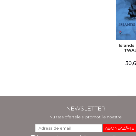
Islands 
TWAU
30,6
NEWSLETTER
Nu rata ofertele și promoțiile noastre