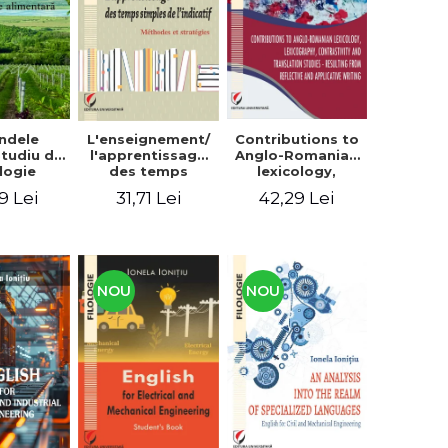
context
ndele
L'enseignement/
Contributions to
 Studiu de
l'apprentissage
Anglo-Romanian
logie
des temps
lexicology,
entară
simples de
lexicography,
9 Lei
31,71 Lei
42,29 Lei
l'indicatif.
contrastivity and
Méthodes et
translation
stratégies
studies -
Resulting from
reflective and
applicative
NOU
NOU
writing