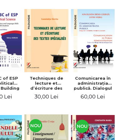
C of ESP
Techniques de
Comunicarea în
litical
lecture et
administraţia
 Building
d’écriture des
publică. Dialogul
lary and
textes
stat – cetăţean în
0 Lei
30,00 Lei
60,00 Lei
e skills
spécialisés
context naţional
students
şi european /
Communication
in public
administration .
The state-citizen
NOU
NOU
dialogue in
national and
European