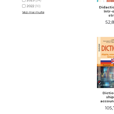
2023
(24)
2022
(10)
Didactic
într-
Vezi mai multe
str
52,8
Dictio
ship
accoun
comm
105,
term
expre