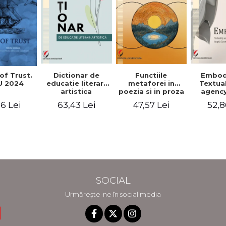
Functiile
of Trust.
Dictionar de
Embod
metaforei in
 2024
educatie literar-
Textua
poezia si in proza
artistica
agency
lui Camil
Weldon
47,57 Lei
6 Lei
63,43 Lei
52,8
Petrescu.
Cart
Perspectiva
Jea
hermeneutica
Winte
fic
SOCIAL
Urmărește-ne în social media