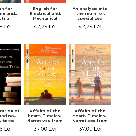
sh for
An analysis into
English for
ime and
the realm of
Electrical and
strial
specialized
Mechanical
eering
languages.
Engineering.
9 Lei
42,29 Lei
42,29 Lei
English for civil
Student’s book
and mechanical
engineering
ration of
Affairs of the
Affairs of the
 and non-
Heart. Timeless
Heart. Timeless
ry texts
Narratives from
Narratives from
Around the
Around the
6 Lei
37,00 Lei
37,00 Lei
World. Volume
World. Volume
three
two