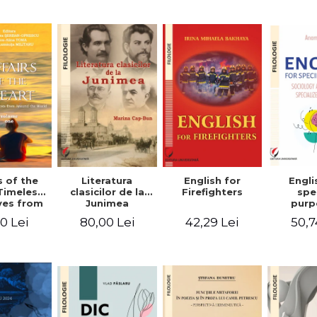
-English-
English – Russian
practic/Conversation
rman
– German
topics for
foreign citizens.
Bilingual
Romanian-
English guide
with practical
vocabulary
Literatura
Engli
s of the
English for
clasicilor de la
spe
Timeless
Firefighters
Junimea
purp
ves from
Sociol
nd the
80,00 Lei
50,7
0 Lei
42,29 Lei
psyc
 Volume
speci
ne
voca