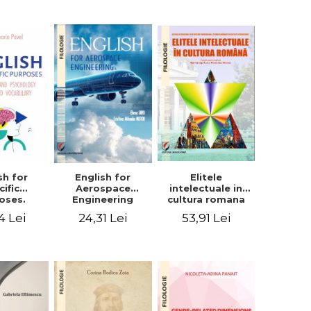
sh for
Elitele
English for
cific
intelectuale in
Aerospace
oses.
cultura romana
Engineering
ogy and
4 Lei
53,91 Lei
24,31 Lei
hology
alized
bulary