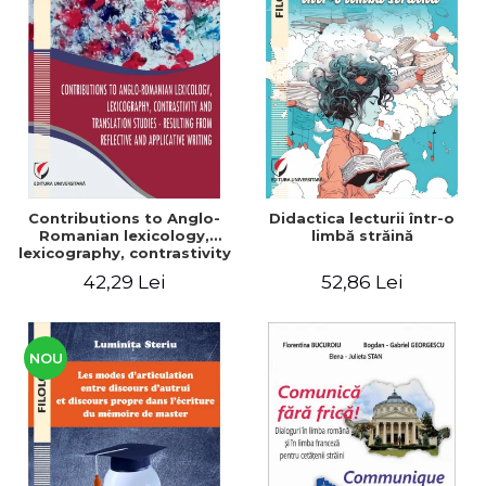
Contributions to Anglo-
Didactica lecturii într-o
Romanian lexicology,
limbă străină
lexicography, contrastivity
and translation studies -
42,29 Lei
52,86 Lei
Resulting from reflective
and applicative writing
NOU