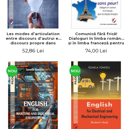
Les modes d’articulation
Comunică fără frică!
entre discours d’autrui et
Dialoguri în limba română
discours propre dans
şi în limba franceză pentru
l’écriture du mémoire de
cetăţenii
52,86 Lei
74,00 Lei
master
străini/Communique sans
peur! Dialogues en
roumain et en français
pour les citoyens
étrangers
NOU
NOU