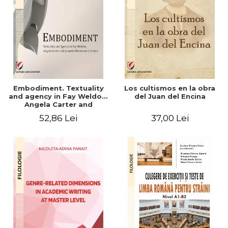
Embodiment. Textuality
Los cultismos en la obra
and agency in Fay Weldon,
del Juan del Encina
Angela Carter and
Jeanette Winterson's
52,86 Lei
37,00 Lei
fiction