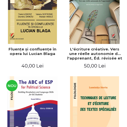
ADMINISTRATIVE
Cum Cumpăr
ȘTIINȚE ECONOMICE
Livrare
ȘTIINȚE EXACTE
Politica de Retur
EDUCAȚIE FIZICĂ ȘI SPORT
Formular de Retur
PREUNIVERSITARIA
Distribuitori
TIMP LIBER
ÎN CURS DE APARIȚIE
Fluenţe şi confluenţe în
L'écriture créative. Vers
opera lui Lucian Blaga
une réelle autonomie de
NOUTĂȚI
l'apprenant, Éd. révisée et
augmentée
PACHETE DE STUDIU
40,00 Lei
50,00 Lei
PROMOȚIILE LUNII
ULTIMELE EXEMPLARE
NOU