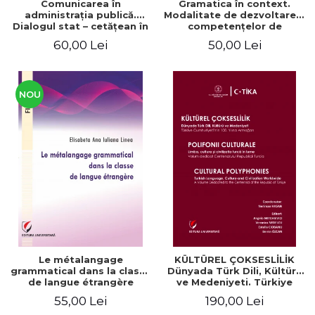
Comunicarea în
Gramatica în context.
administraţia publică.
Modalitate de dezvoltare a
Dialogul stat – cetăţean în
competenţelor de
context naţional şi
comunicare. Didactica
60,00 Lei
50,00 Lei
european / Communication
limbii franceze
in public administration .
The state-citizen dialogue
in national and European
context
NOU
Le métalangage
KÜLTÜREL ÇOKSESLİLİK
grammatical dans la classe
Dünyada Türk Dili, Kültürü
de langue étrangère
ve Medeniyeti. Türkiye
Cumhuriyeti’nin 100. Yılına
55,00 Lei
190,00 Lei
Armağan/ POLIFONII