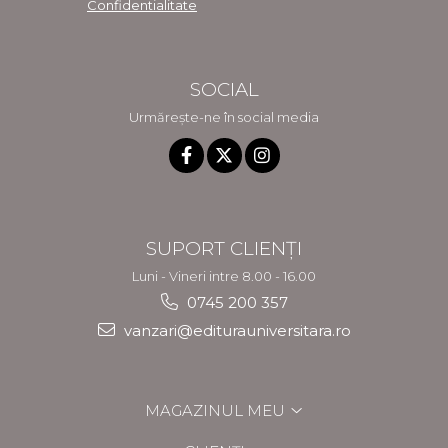
Confidentialitate
SOCIAL
Urmărește-ne în social media
SUPORT CLIENȚI
Luni - Vineri intre 8.00 - 16.00
0745 200 357
vanzari@editurauniversitara.ro
MAGAZINUL MEU