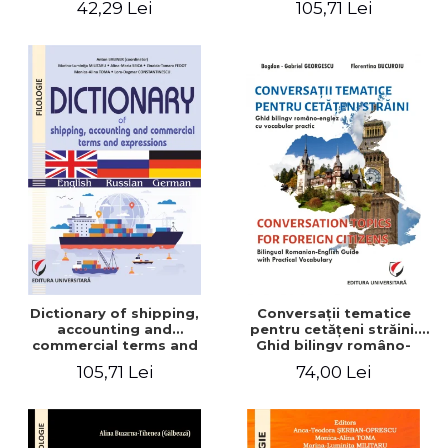
42,29 Lei
105,71 Lei
English-German
Dictionary of shipping,
Conversaţii tematice
accounting and
pentru cetăţeni străini.
commercial terms and
Ghid bilingv româno-
expressions. English –
englez cu vocabular
105,71 Lei
74,00 Lei
Russian – German
practic/Conversation
topics for foreign citizens.
Bilingual Romanian-English
guide with practical
vocabulary