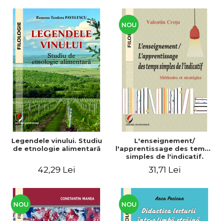
CULTURALE Limba, cultura
și civilizația turcă în lume.
Volum dedicat
Centenarului
NOU
Legendele vinului. Studiu
L'enseignement/
de etnologie alimentară
l'apprentissage des temps
simples de l'indicatif.
Méthodes et stratégies
42,29 Lei
31,71 Lei
NOU
NOU