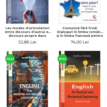
Les modes d’articulation
Comunică fără frică!
entre discours d’autrui et
Dialoguri în limba română
discours propre dans
şi în limba franceză pentru
l’écriture du mémoire de
cetăţenii
52,86 Lei
74,00 Lei
master
străini/Communique sans
peur! Dialogues en
roumain et en français
pour les citoyens
étrangers
NOU
NOU