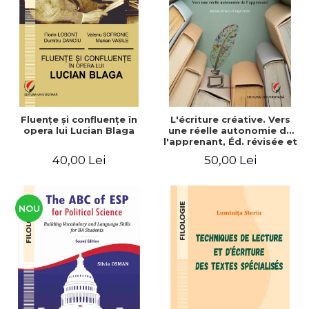
ADMINISTRATIVE
Cum Cumpăr
ȘTIINȚE ECONOMICE
Livrare
ȘTIINȚE EXACTE
Politica de Retur
EDUCAȚIE FIZICĂ ȘI SPORT
Formular de Retur
PREUNIVERSITARIA
Distribuitori
TIMP LIBER
ÎN CURS DE APARIȚIE
Fluenţe şi confluenţe în
L'écriture créative. Vers
opera lui Lucian Blaga
une réelle autonomie de
NOUTĂȚI
l'apprenant, Éd. révisée et
augmentée
PACHETE DE STUDIU
40,00 Lei
50,00 Lei
PROMOȚIILE LUNII
ULTIMELE EXEMPLARE
NOU