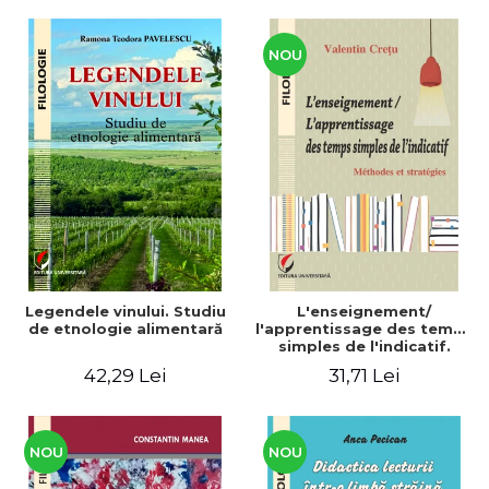
CULTURALE Limba, cultura
și civilizația turcă în lume.
Volum dedicat
Centenarului
NOU
Legendele vinului. Studiu
L'enseignement/
de etnologie alimentară
l'apprentissage des temps
simples de l'indicatif.
Méthodes et stratégies
42,29 Lei
31,71 Lei
NOU
NOU