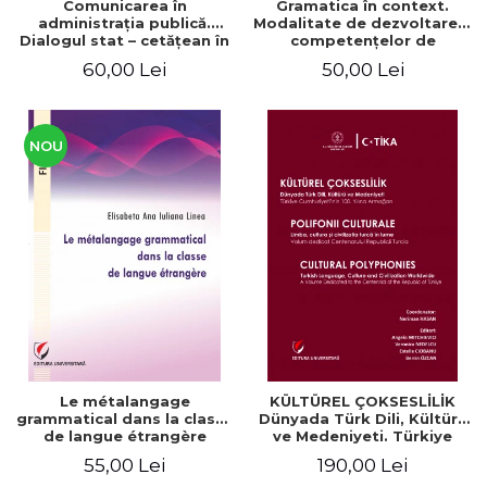
Comunicarea în
Gramatica în context.
administraţia publică.
Modalitate de dezvoltare a
Dialogul stat – cetăţean în
competenţelor de
context naţional şi
comunicare. Didactica
60,00 Lei
50,00 Lei
european / Communication
limbii franceze
in public administration .
The state-citizen dialogue
in national and European
context
NOU
Le métalangage
KÜLTÜREL ÇOKSESLİLİK
grammatical dans la classe
Dünyada Türk Dili, Kültürü
de langue étrangère
ve Medeniyeti. Türkiye
Cumhuriyeti’nin 100. Yılına
55,00 Lei
190,00 Lei
Armağan/ POLIFONII