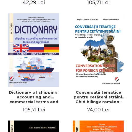
42,29 Lei
105,71 Lei
English-German
Dictionary of shipping,
Conversaţii tematice
accounting and
pentru cetăţeni străini.
commercial terms and
Ghid bilingv româno-
expressions. English –
englez cu vocabular
105,71 Lei
74,00 Lei
Russian – German
practic/Conversation
topics for foreign citizens.
Bilingual Romanian-English
guide with practical
vocabulary