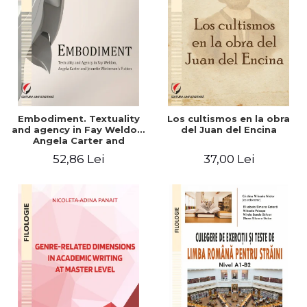
Embodiment. Textuality
Los cultismos en la obra
and agency in Fay Weldon,
del Juan del Encina
Angela Carter and
Jeanette Winterson's
52,86 Lei
37,00 Lei
fiction