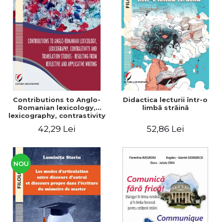
Contributions to Anglo-
Didactica lecturii într-o
Romanian lexicology,
limbă străină
lexicography, contrastivity
and translation studies -
42,29 Lei
52,86 Lei
Resulting from reflective
and applicative writing
NOU