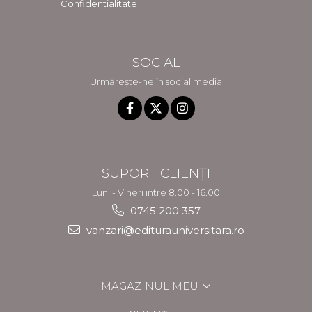
Confidentialitate
SOCIAL
Urmărește-ne în social media
SUPORT CLIENȚI
Luni - Vineri intre 8.00 - 16.00
0745 200 357
vanzari@editurauniversitara.ro
MAGAZINUL MEU