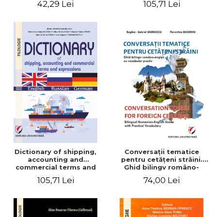
42,29 Lei
105,71 Lei
English-German
Dictionary of shipping,
Conversaţii tematice
accounting and
pentru cetăţeni străini.
commercial terms and
Ghid bilingv româno-
expressions. English –
englez cu vocabular
105,71 Lei
74,00 Lei
Russian – German
practic/Conversation
topics for foreign citizens.
Bilingual Romanian-English
guide with practical
vocabulary