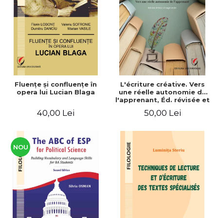
ADMINISTRATIVE
Cum Cumpăr
ȘTIINȚE ECONOMICE
Livrare
ȘTIINȚE EXACTE
Politica de Retur
EDUCAȚIE FIZICĂ ȘI SPORT
Formular de Retur
PREUNIVERSITARIA
Distribuitori
TIMP LIBER
ÎN CURS DE APARIȚIE
Fluenţe şi confluenţe în
L'écriture créative. Vers
opera lui Lucian Blaga
une réelle autonomie de
NOUTĂȚI
l'apprenant, Éd. révisée et
augmentée
PACHETE DE STUDIU
40,00 Lei
50,00 Lei
PROMOȚIILE LUNII
ULTIMELE EXEMPLARE
NOU