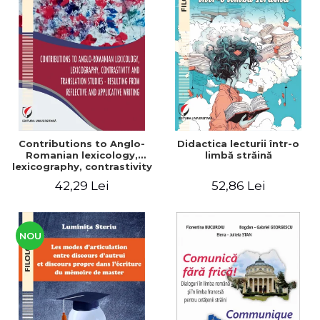
Contributions to Anglo-
Didactica lecturii într-o
Romanian lexicology,
limbă străină
lexicography, contrastivity
and translation studies -
42,29 Lei
52,86 Lei
Resulting from reflective
and applicative writing
NOU