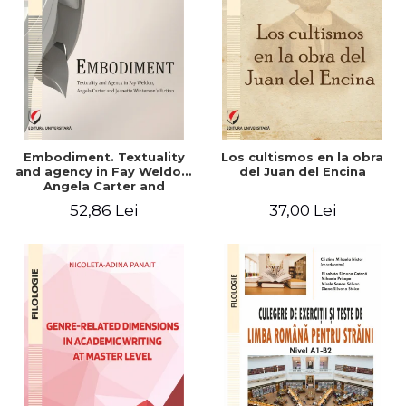
Embodiment. Textuality
Los cultismos en la obra
and agency in Fay Weldon,
del Juan del Encina
Angela Carter and
Jeanette Winterson's
52,86 Lei
37,00 Lei
fiction