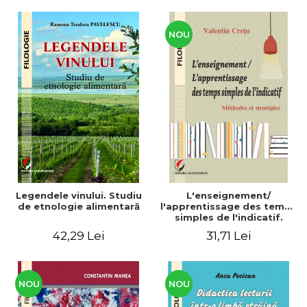
CULTURALE Limba, cultura
și civilizația turcă în lume.
Volum dedicat
Centenarului
NOU
Legendele vinului. Studiu
L'enseignement/
de etnologie alimentară
l'apprentissage des temps
simples de l'indicatif.
Méthodes et stratégies
42,29 Lei
31,71 Lei
NOU
NOU