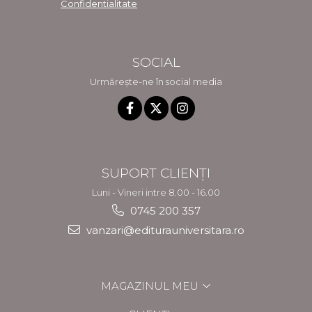
Confidentialitate
SOCIAL
Urmărește-ne în social media
SUPORT CLIENȚI
Luni - Vineri intre 8.00 - 16.00
0745 200 357
vanzari@editurauniversitara.ro
MAGAZINUL MEU