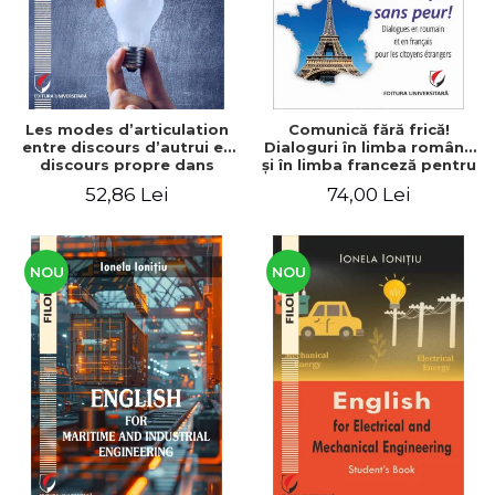
Les modes d’articulation
Comunică fără frică!
entre discours d’autrui et
Dialoguri în limba română
discours propre dans
şi în limba franceză pentru
l’écriture du mémoire de
cetăţenii
52,86 Lei
74,00 Lei
master
străini/Communique sans
peur! Dialogues en
roumain et en français
pour les citoyens
étrangers
NOU
NOU