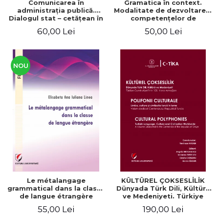
Comunicarea în
Gramatica în context.
administraţia publică.
Modalitate de dezvoltare a
Dialogul stat – cetăţean în
competenţelor de
context naţional şi
comunicare. Didactica
60,00 Lei
50,00 Lei
european / Communication
limbii franceze
in public administration .
The state-citizen dialogue
in national and European
context
NOU
Le métalangage
KÜLTÜREL ÇOKSESLİLİK
grammatical dans la classe
Dünyada Türk Dili, Kültürü
de langue étrangère
ve Medeniyeti. Türkiye
Cumhuriyeti’nin 100. Yılına
55,00 Lei
190,00 Lei
Armağan/ POLIFONII