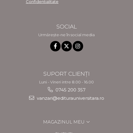
Confidentialitate
SOCIAL
Urmărește-ne în social media
SUPORT CLIENȚI
Luni - Vineri intre 8.00 - 16.00
0745 200 357
vanzari@editurauniversitara.ro
MAGAZINUL MEU