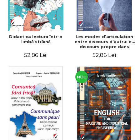
Didactica lecturii într-o
Les modes d’articulation
limbă străină
entre discours d’autrui et
discours propre dans
l’écriture du mémoire de
52,86 Lei
52,86 Lei
master
NOU