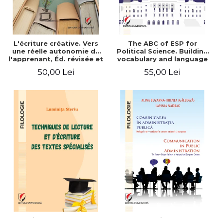
L'écriture créative. Vers
The ABC of ESP for
une réelle autonomie de
Political Science. Building
l'apprenant, Éd. révisée et
vocabulary and language
augmentée
skills for BA students
50,00 Lei
55,00 Lei