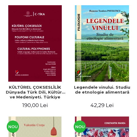
KÜLTÜREL ÇOKSESLİLİK
Legendele vinului. Studiu
Dünyada Türk Dili, Kültürü
de etnologie alimentară
ve Medeniyeti. Türkiye
Cumhuriyeti’nin 100. Yılına
190,00 Lei
42,29 Lei
Armağan/ POLIFONII
CULTURALE Limba, cultura
și civilizația turcă în lume.
Volum dedicat
Centenarului
NOU
NOU