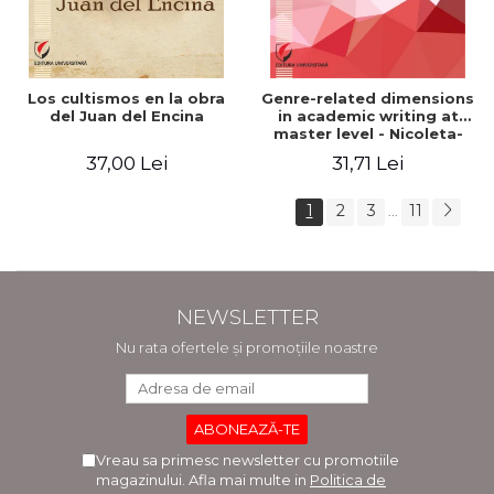
Los cultismos en la obra
Genre-related dimensions
del Juan del Encina
in academic writing at
master level - Nicoleta-
Adina Panait
37,00 Lei
31,71 Lei
1
2
3
11
...
NEWSLETTER
Nu rata ofertele și promoțiile noastre
Vreau sa primesc newsletter cu promotiile
magazinului. Afla mai multe in
Politica de