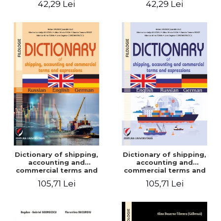
42,29 Lei
42,29 Lei
Dictionary of shipping,
Dictionary of shipping,
accounting and
accounting and
commercial terms and
commercial terms and
expressions. Russian-
expressions. English –
105,71 Lei
105,71 Lei
English-German
Russian – German