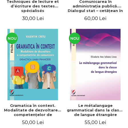
Techniques de lecture et
Comunicarea în
d’écriture des textes
administraţia publică.
spécialisés
Dialogul stat – cetăţean în
context naţional şi
30,00 Lei
60,00 Lei
european / Communication
in public administration .
The state-citizen dialogue
in national and European
context
NOU
NOU
Gramatica în context.
Le métalangage
Modalitate de dezvoltare a
grammatical dans la classe
competenţelor de
de langue étrangère
comunicare. Didactica
50,00 Lei
55,00 Lei
limbii franceze