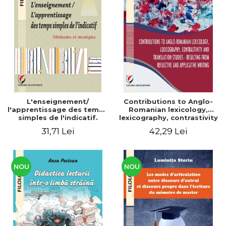
L'enseignement/
Contributions to Anglo-
l'apprentissage des temps
Romanian lexicology,
simples de l'indicatif.
lexicography, contrastivity
Méthodes et stratégies
and translation studies -
31,71 Lei
42,29 Lei
Resulting from reflective
and applicative writing
NOU
NOU