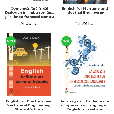
Comunică fără frică!
English for Maritime and
Dialoguri în limba română
Industrial Engineering
şi în limba franceză pentru
cetăţenii
74,00 Lei
42,29 Lei
străini/Communique sans
peur! Dialogues en
roumain et en français
pour les citoyens
étrangers
NOU
NOU
English for Electrical and
An analysis into the realm
Mechanical Engineering.
of specialized languages.
Student’s book
English for civil and
mechanical engineering