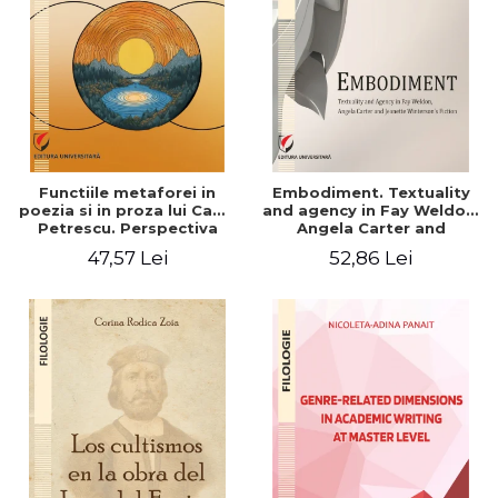
Functiile metaforei in
Embodiment. Textuality
poezia si in proza lui Camil
and agency in Fay Weldon,
Petrescu. Perspectiva
Angela Carter and
hermeneutica
Jeanette Winterson's
47,57 Lei
52,86 Lei
fiction