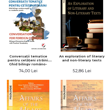
Conversaţii tematice
An exploration of literary
pentru cetăţeni străini.
and non-literary texts
Ghid bilingv româno-
englez cu vocabular
74,00 Lei
52,86 Lei
practic/Conversation
topics for foreign citizens.
Bilingual Romanian-English
guide with practical
vocabulary