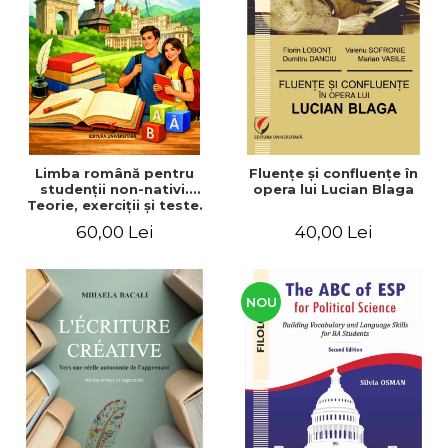
ADMINISTRATIVE
Cum Cumpăr
ȘTIINȚE ECONOMICE
Livrare
ȘTIINȚE EXACTE
Politica de Retur
EDUCAȚIE FIZICĂ ȘI SPORT
Formular de Retur
PREUNIVERSITARIA
Distribuitori
TIMP LIBER
ÎN CURS DE APARIȚIE
Limba română pentru
Fluenţe şi confluenţe în
studenţii non-nativi.
opera lui Lucian Blaga
NOUTĂȚI
Teorie, exerciţii şi teste.
Nivel A1-B2
PACHETE DE STUDIU
60,00 Lei
40,00 Lei
PROMOȚIILE LUNII
ULTIMELE EXEMPLARE
NOU