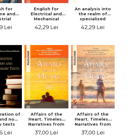
sh for
An analysis into
English for
ime and
the realm of
Electrical and
strial
specialized
Mechanical
eering
languages.
Engineering.
9 Lei
42,29 Lei
42,29 Lei
English for civil
Student’s book
and mechanical
engineering
ration of
Affairs of the
Affairs of the
 and non-
Heart. Timeless
Heart. Timeless
ry texts
Narratives from
Narratives from
Around the
Around the
6 Lei
37,00 Lei
37,00 Lei
World. Volume
World. Volume
three
two