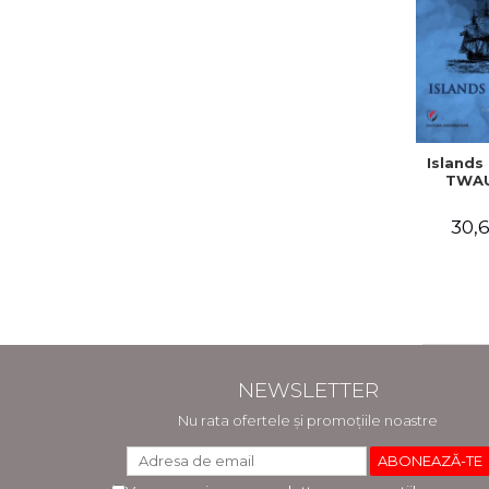
Islands 
TWAU
30,6
NEWSLETTER
Nu rata ofertele și promoțiile noastre