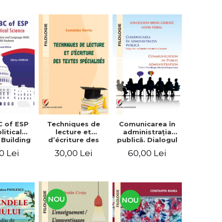
C of ESP
Techniques de
Comunicarea în
litical
lecture et
administraţia
 Building
d’écriture des
publică. Dialogul
lary and
textes
stat – cetăţean în
0 Lei
30,00 Lei
60,00 Lei
e skills
spécialisés
context naţional
students
şi european /
Communication
in public
administration .
The state-citizen
NOU
NOU
dialogue in
national and
European