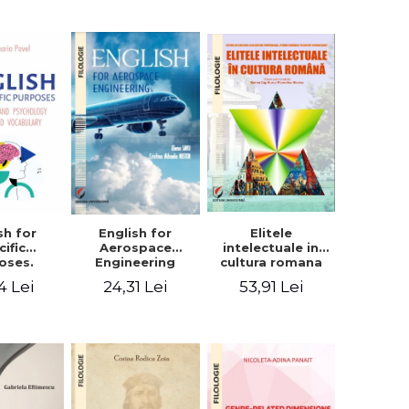
sh for
Elitele
English for
cific
intelectuale in
Aerospace
oses.
cultura romana
Engineering
ogy and
4 Lei
53,91 Lei
24,31 Lei
hology
alized
bulary