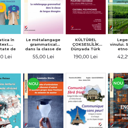
tica în
Le métalangage
KÜLTÜREL
Lege
text.
grammatical
ÇOKSESLİLİK
vinului.
tate de
dans la classe de
Dünyada Türk
etno
ltare a
langue étrangère
Dili, Kültürü ve
alim
0 Lei
55,00 Lei
190,00 Lei
42,2
enţelor
Medeniyeti.
unicare.
Türkiye
ca limbii
Cumhuriyeti’nin
nceze
100. Yılına
Armağan/
POLIFONII
NOU
NOU
CULTURALE
Limba, cultura și
civilizația turcă în
lume. Volum
dedicat
Centenarului