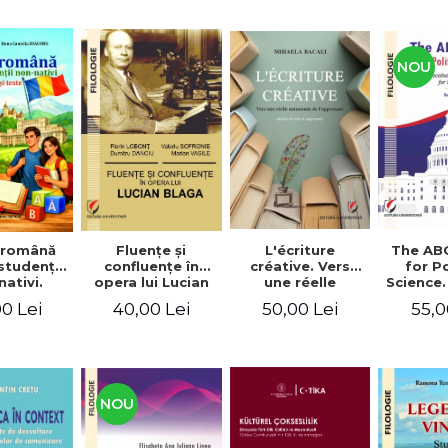
NOU
Fluenţe şi
L'écriture
The AB
 română
confluenţe în
créative. Vers
for Po
studenţii
opera lui Lucian
une réelle
Science.
ativi.
Blaga
autonomie de
vocabu
xerciţii şi
40,00 Lei
50,00 Lei
55,0
0 Lei
l'apprenant, Éd.
languag
ivel A1-B2
révisée et
for BA 
augmentée
NOU