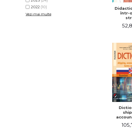
2023
(24)
2022
(10)
Didactic
într-
Vezi mai multe
str
52,8
Dictio
ship
accoun
comm
105,
term
expre