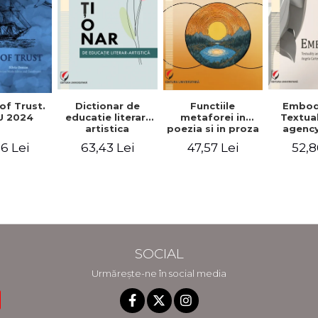
Functiile
of Trust.
Dictionar de
Embod
metaforei in
 2024
educatie literar-
Textua
poezia si in proza
artistica
agency
lui Camil
Weldon
47,57 Lei
6 Lei
63,43 Lei
52,8
Petrescu.
Cart
Perspectiva
Jea
hermeneutica
Winte
fic
SOCIAL
Urmărește-ne în social media