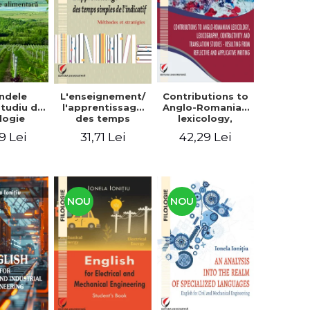
context
ndele
L'enseignement/
Contributions to
 Studiu de
l'apprentissage
Anglo-Romanian
logie
des temps
lexicology,
entară
simples de
lexicography,
9 Lei
31,71 Lei
42,29 Lei
l'indicatif.
contrastivity and
Méthodes et
translation
stratégies
studies -
Resulting from
reflective and
applicative
NOU
NOU
writing