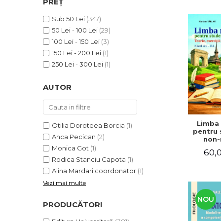
PREȚ
ADMINISTRATIVE
Cum Cumpăr
ȘTIINȚE ECONOMICE
Sub 50 Lei
(347)
Livrare
50 Lei - 100 Lei
(29)
ȘTIINȚE EXACTE
Politica de Retur
100 Lei - 150 Lei
(3)
EDUCAȚIE FIZICĂ ȘI SPORT
Formular de Retur
150 Lei - 200 Lei
(1)
PREUNIVERSITARIA
250 Lei - 300 Lei
(1)
Distribuitori
TIMP LIBER
ÎN CURS DE APARIȚIE
AUTOR
NOUTĂȚI
PACHETE DE STUDIU
Limba
Otilia Doroteea Borcia
(1)
PROMOȚIILE LUNII
pentru 
Anca Pecican
(2)
non-n
ULTIMELE EXEMPLARE
Teorie, e
Monica Got
(1)
60,0
teste. N
Rodica Stanciu Capota
(1)
Alina Mardari coordonator
(1)
Vezi mai multe
NOU
PRODUCĂTORI