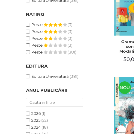
Editura Universitară
(381)
RATING
Peste
(3)
Peste
(3)
Peste
(3)
Grama
Peste
(3)
con
Modali
Peste
(381)
dezvo
50,0
compet
de com
EDITURA
Didacti
fra
Editura Universitară
(381)
NOU
ANUL PUBLICĂRII
2026
(1)
2025
(22)
2024
(18)