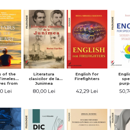
-English-
English – Russian
practic/Conversation
rman
– German
topics for
foreign citizens.
Bilingual
Romanian-
English guide
with practical
vocabulary
Literatura
Engli
s of the
English for
clasicilor de la
spe
Timeless
Firefighters
Junimea
purp
ves from
Sociol
nd the
80,00 Lei
50,7
0 Lei
42,29 Lei
psyc
 Volume
speci
ne
voca