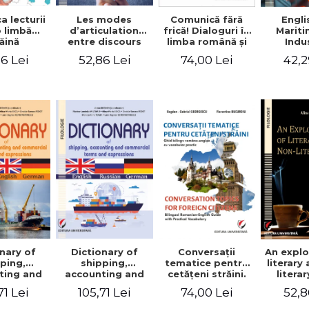
a lecturii
Les modes
Engli
Comunică fără
o limbă
d’articulation
Marit
frică! Dialoguri în
ăină
entre discours
Indu
limba română şi
d’autrui et
Engin
în limba franceză
6 Lei
52,86 Lei
42,2
74,00 Lei
discours propre
pentru cetăţenii
dans l’écriture du
străini/Communique
mémoire de
sans peur!
master
Dialogues en
roumain et en
français pour les
citoyens
étrangers
nary of
Dictionary of
Conversaţii
An explo
ping,
shipping,
tematice pentru
literary
ting and
accounting and
cetăţeni străini.
litera
ercial
commercial
Ghid bilingv
71 Lei
105,71 Lei
74,00 Lei
52,8
s and
terms and
româno-englez
ssions.
expressions.
cu vocabular