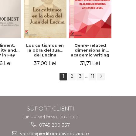
iment.
Los cultismos en
Genre-related
lity and
la obra del Juan
dimensions in
 in Fay
del Encina
academic writing
, Angela
at master level -
6 Lei
37,00 Lei
31,71 Lei
er and
Nicoleta-Adina
nette
Panait
rson's
1
2
3
11
...
tion
SUPORT CLIENȚI
Luni - Vineri intre 8.00 - 16.00
0745 200 357
vanzari@editurauniversitara.ro