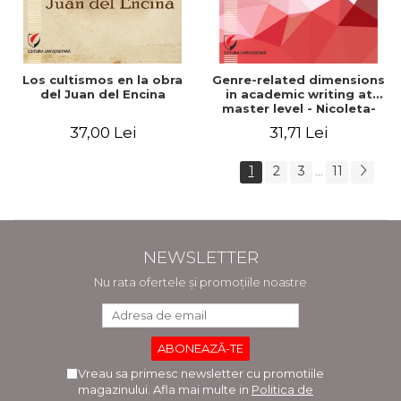
Los cultismos en la obra
Genre-related dimensions
del Juan del Encina
in academic writing at
master level - Nicoleta-
Adina Panait
37,00 Lei
31,71 Lei
1
2
3
11
...
NEWSLETTER
Nu rata ofertele și promoțiile noastre
Vreau sa primesc newsletter cu promotiile
magazinului. Afla mai multe in
Politica de