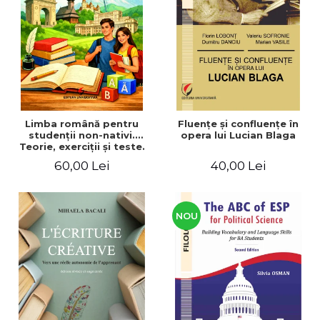
ADMINISTRATIVE
Cum Cumpăr
ȘTIINȚE ECONOMICE
Livrare
ȘTIINȚE EXACTE
Politica de Retur
EDUCAȚIE FIZICĂ ȘI SPORT
Formular de Retur
PREUNIVERSITARIA
Distribuitori
TIMP LIBER
ÎN CURS DE APARIȚIE
Limba română pentru
Fluenţe şi confluenţe în
studenţii non-nativi.
opera lui Lucian Blaga
NOUTĂȚI
Teorie, exerciţii şi teste.
Nivel A1-B2
PACHETE DE STUDIU
60,00 Lei
40,00 Lei
PROMOȚIILE LUNII
ULTIMELE EXEMPLARE
NOU