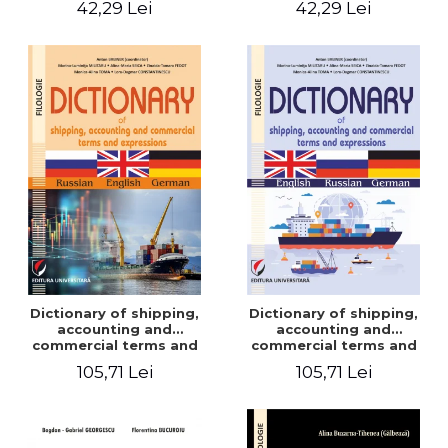
42,29 Lei
42,29 Lei
Dictionary of shipping,
Dictionary of shipping,
accounting and
accounting and
commercial terms and
commercial terms and
expressions. Russian-
expressions. English –
105,71 Lei
105,71 Lei
English-German
Russian – German