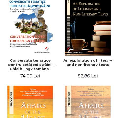
Conversaţii tematice
An exploration of literary
pentru cetăţeni străini.
and non-literary texts
Ghid bilingv româno-
englez cu vocabular
74,00 Lei
52,86 Lei
practic/Conversation
topics for foreign citizens.
Bilingual Romanian-English
guide with practical
vocabulary