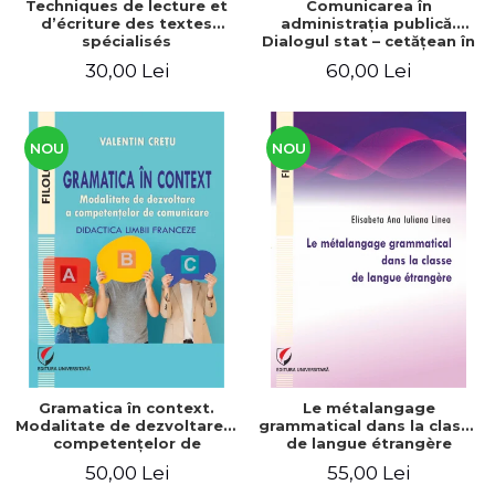
Techniques de lecture et
Comunicarea în
d’écriture des textes
administraţia publică.
spécialisés
Dialogul stat – cetăţean în
context naţional şi
30,00 Lei
60,00 Lei
european / Communication
in public administration .
The state-citizen dialogue
in national and European
context
NOU
NOU
Gramatica în context.
Le métalangage
Modalitate de dezvoltare a
grammatical dans la classe
competenţelor de
de langue étrangère
comunicare. Didactica
50,00 Lei
55,00 Lei
limbii franceze