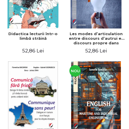
Didactica lecturii într-o
Les modes d’articulation
limbă străină
entre discours d’autrui et
discours propre dans
l’écriture du mémoire de
52,86 Lei
52,86 Lei
master
NOU