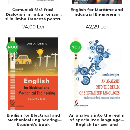
Comunică fără frică!
English for Maritime and
Dialoguri în limba română
Industrial Engineering
şi în limba franceză pentru
cetăţenii
74,00 Lei
42,29 Lei
străini/Communique sans
peur! Dialogues en
roumain et en français
pour les citoyens
étrangers
NOU
NOU
English for Electrical and
An analysis into the realm
Mechanical Engineering.
of specialized languages.
Student’s book
English for civil and
mechanical engineering