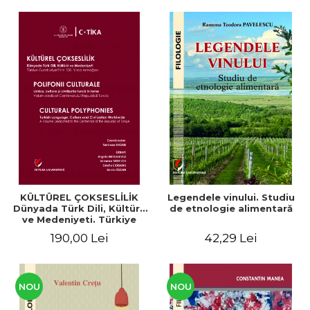
KÜLTÜREL ÇOKSESLİLİK
Legendele vinului. Studiu
Dünyada Türk Dili, Kültürü
de etnologie alimentară
ve Medeniyeti. Türkiye
Cumhuriyeti’nin 100. Yılına
190,00 Lei
42,29 Lei
Armağan/ POLIFONII
CULTURALE Limba, cultura
și civilizația turcă în lume.
Volum dedicat
Centenarului
NOU
NOU