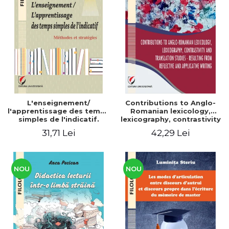
L'enseignement/
Contributions to Anglo-
l'apprentissage des temps
Romanian lexicology,
simples de l'indicatif.
lexicography, contrastivity
Méthodes et stratégies
and translation studies -
31,71 Lei
42,29 Lei
Resulting from reflective
and applicative writing
NOU
NOU