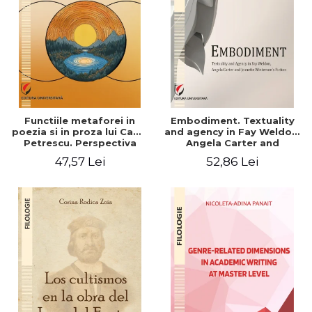
Functiile metaforei in
Embodiment. Textuality
poezia si in proza lui Camil
and agency in Fay Weldon,
Petrescu. Perspectiva
Angela Carter and
hermeneutica
Jeanette Winterson's
47,57 Lei
52,86 Lei
fiction