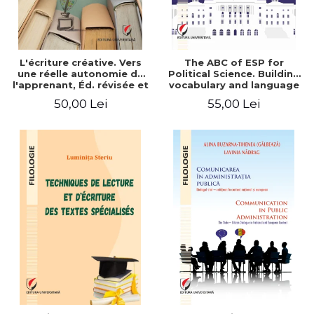
L'écriture créative. Vers
The ABC of ESP for
une réelle autonomie de
Political Science. Building
l'apprenant, Éd. révisée et
vocabulary and language
augmentée
skills for BA students
50,00 Lei
55,00 Lei