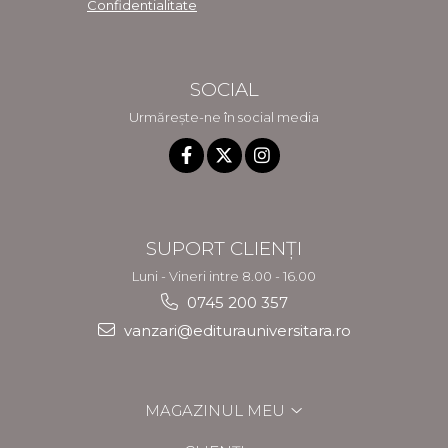
Confidentialitate
SOCIAL
Urmărește-ne în social media
SUPORT CLIENȚI
Luni - Vineri intre 8.00 - 16.00
0745 200 357
vanzari@editurauniversitara.ro
MAGAZINUL MEU