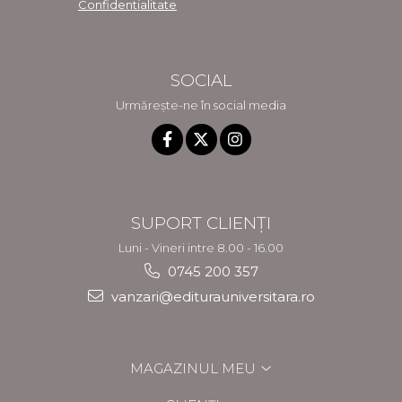
Confidentialitate
SOCIAL
Urmărește-ne în social media
SUPORT CLIENȚI
Luni - Vineri intre 8.00 - 16.00
0745 200 357
vanzari@editurauniversitara.ro
MAGAZINUL MEU