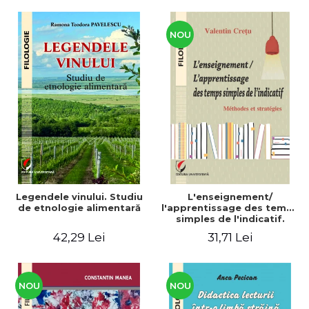
CULTURALE Limba, cultura
și civilizația turcă în lume.
Volum dedicat
Centenarului
NOU
Legendele vinului. Studiu
L'enseignement/
de etnologie alimentară
l'apprentissage des temps
simples de l'indicatif.
Méthodes et stratégies
42,29 Lei
31,71 Lei
NOU
NOU