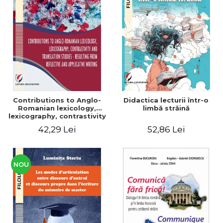
Contributions to Anglo-
Didactica lecturii într-o
Romanian lexicology,
limbă străină
lexicography, contrastivity
and translation studies -
42,29 Lei
52,86 Lei
Resulting from reflective
and applicative writing
NOU