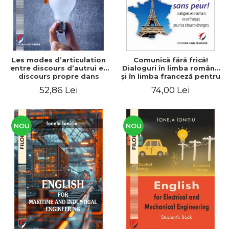
Les modes d’articulation
Comunică fără frică!
entre discours d’autrui et
Dialoguri în limba română
discours propre dans
şi în limba franceză pentru
l’écriture du mémoire de
cetăţenii
52,86 Lei
74,00 Lei
master
străini/Communique sans
peur! Dialogues en
roumain et en français
pour les citoyens
étrangers
NOU
NOU