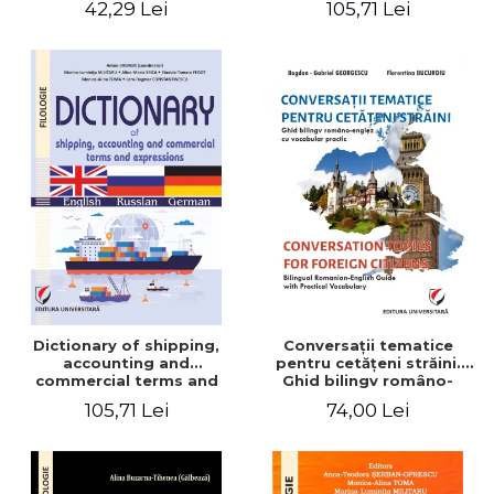
42,29 Lei
105,71 Lei
English-German
Dictionary of shipping,
Conversaţii tematice
accounting and
pentru cetăţeni străini.
commercial terms and
Ghid bilingv româno-
expressions. English –
englez cu vocabular
105,71 Lei
74,00 Lei
Russian – German
practic/Conversation
topics for foreign citizens.
Bilingual Romanian-English
guide with practical
vocabulary