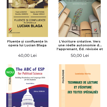
ADMINISTRATIVE
Cum Cumpăr
ȘTIINȚE ECONOMICE
Livrare
ȘTIINȚE EXACTE
Politica de Retur
EDUCAȚIE FIZICĂ ȘI SPORT
Formular de Retur
PREUNIVERSITARIA
Distribuitori
TIMP LIBER
ÎN CURS DE APARIȚIE
Fluenţe şi confluenţe în
L'écriture créative. Vers
opera lui Lucian Blaga
une réelle autonomie de
NOUTĂȚI
l'apprenant, Éd. révisée et
augmentée
PACHETE DE STUDIU
40,00 Lei
50,00 Lei
PROMOȚIILE LUNII
ULTIMELE EXEMPLARE
NOU