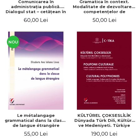
Comunicarea în
Gramatica în context.
administraţia publică.
Modalitate de dezvoltare a
Dialogul stat – cetăţean în
competenţelor de
context naţional şi
comunicare. Didactica
60,00 Lei
50,00 Lei
european / Communication
limbii franceze
in public administration .
The state-citizen dialogue
in national and European
context
NOU
Le métalangage
KÜLTÜREL ÇOKSESLİLİK
grammatical dans la classe
Dünyada Türk Dili, Kültürü
de langue étrangère
ve Medeniyeti. Türkiye
Cumhuriyeti’nin 100. Yılına
55,00 Lei
190,00 Lei
Armağan/ POLIFONII