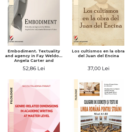
Embodiment. Textuality
Los cultismos en la obra
and agency in Fay Weldon,
del Juan del Encina
Angela Carter and
Jeanette Winterson's
52,86 Lei
37,00 Lei
fiction