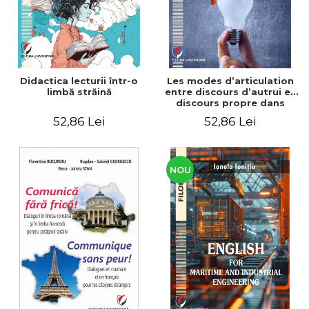
Didactica lecturii într-o
Les modes d’articulation
limbă străină
entre discours d’autrui et
discours propre dans
l’écriture du mémoire de
52,86 Lei
52,86 Lei
master
NOU