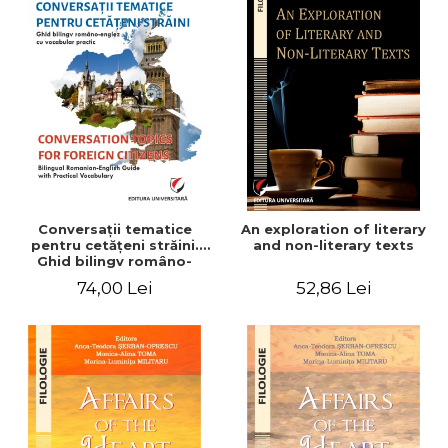
Conversaţii tematice
An exploration of literary
pentru cetăţeni străini.
and non-literary texts
Ghid bilingv româno-
englez cu vocabular
74,00 Lei
52,86 Lei
practic/Conversation
topics for foreign citizens.
Bilingual Romanian-English
guide with practical
vocabulary