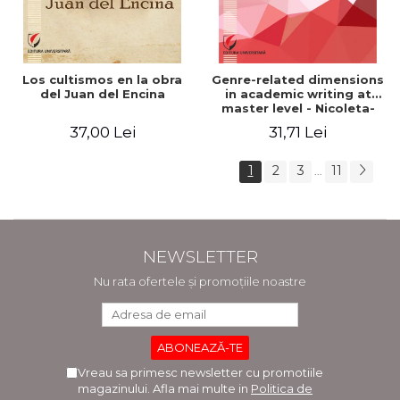
Los cultismos en la obra
Genre-related dimensions
del Juan del Encina
in academic writing at
master level - Nicoleta-
Adina Panait
37,00 Lei
31,71 Lei
1
2
3
11
...
NEWSLETTER
Nu rata ofertele și promoțiile noastre
Vreau sa primesc newsletter cu promotiile
magazinului. Afla mai multe in
Politica de