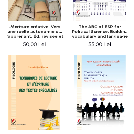
L'écriture créative. Vers
The ABC of ESP for
une réelle autonomie de
Political Science. Building
l'apprenant, Éd. révisée et
vocabulary and language
augmentée
skills for BA students
50,00 Lei
55,00 Lei