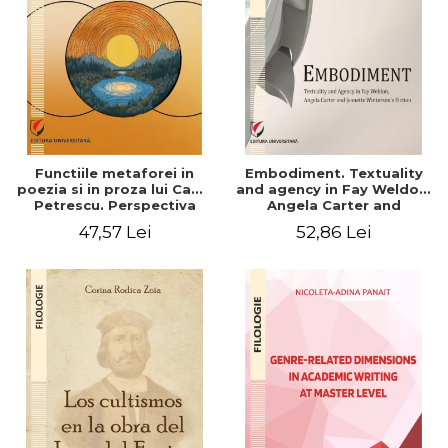
Functiile metaforei in
Embodiment. Textuality
poezia si in proza lui Camil
and agency in Fay Weldon,
Petrescu. Perspectiva
Angela Carter and
hermeneutica
Jeanette Winterson's
47,57 Lei
52,86 Lei
fiction