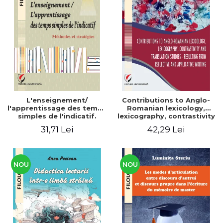
L'enseignement/
Contributions to Anglo-
l'apprentissage des temps
Romanian lexicology,
simples de l'indicatif.
lexicography, contrastivity
Méthodes et stratégies
and translation studies -
31,71 Lei
42,29 Lei
Resulting from reflective
and applicative writing
NOU
NOU