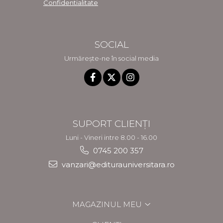
Confidentialitate
SOCIAL
Urmărește-ne în social media
SUPORT CLIENȚI
Luni - Vineri intre 8.00 - 16.00
0745 200 357
vanzari@editurauniversitara.ro
MAGAZINUL MEU