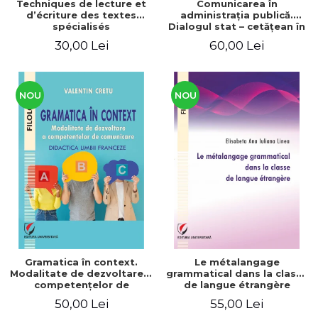
Techniques de lecture et
Comunicarea în
d’écriture des textes
administraţia publică.
spécialisés
Dialogul stat – cetăţean în
context naţional şi
30,00 Lei
60,00 Lei
european / Communication
in public administration .
The state-citizen dialogue
in national and European
context
NOU
NOU
Gramatica în context.
Le métalangage
Modalitate de dezvoltare a
grammatical dans la classe
competenţelor de
de langue étrangère
comunicare. Didactica
50,00 Lei
55,00 Lei
limbii franceze