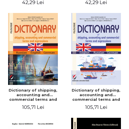
42,29 Lei
42,29 Lei
Dictionary of shipping,
Dictionary of shipping,
accounting and
accounting and
commercial terms and
commercial terms and
expressions. Russian-
expressions. English –
105,71 Lei
105,71 Lei
English-German
Russian – German