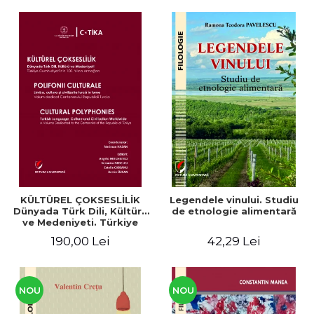
KÜLTÜREL ÇOKSESLİLİK
Legendele vinului. Studiu
Dünyada Türk Dili, Kültürü
de etnologie alimentară
ve Medeniyeti. Türkiye
Cumhuriyeti’nin 100. Yılına
190,00 Lei
42,29 Lei
Armağan/ POLIFONII
CULTURALE Limba, cultura
și civilizația turcă în lume.
Volum dedicat
Centenarului
NOU
NOU