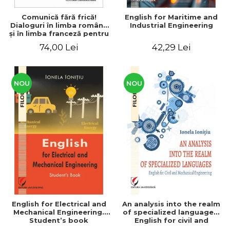
Comunică fără frică!
English for Maritime and
Dialoguri în limba română
Industrial Engineering
şi în limba franceză pentru
cetăţenii
74,00 Lei
42,29 Lei
străini/Communique sans
peur! Dialogues en
roumain et en français
pour les citoyens
étrangers
NOU
NOU
English for Electrical and
An analysis into the realm
Mechanical Engineering.
of specialized languages.
Student’s book
English for civil and
mechanical engineering