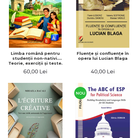
ADMINISTRATIVE
Cum Cumpăr
ȘTIINȚE ECONOMICE
Livrare
ȘTIINȚE EXACTE
Politica de Retur
EDUCAȚIE FIZICĂ ȘI SPORT
Formular de Retur
PREUNIVERSITARIA
Distribuitori
TIMP LIBER
ÎN CURS DE APARIȚIE
Limba română pentru
Fluenţe şi confluenţe în
studenţii non-nativi.
opera lui Lucian Blaga
NOUTĂȚI
Teorie, exerciţii şi teste.
Nivel A1-B2
PACHETE DE STUDIU
60,00 Lei
40,00 Lei
PROMOȚIILE LUNII
ULTIMELE EXEMPLARE
NOU