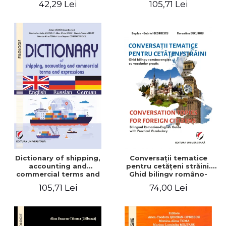
42,29 Lei
105,71 Lei
English-German
Dictionary of shipping,
Conversaţii tematice
accounting and
pentru cetăţeni străini.
commercial terms and
Ghid bilingv româno-
expressions. English –
englez cu vocabular
105,71 Lei
74,00 Lei
Russian – German
practic/Conversation
topics for foreign citizens.
Bilingual Romanian-English
guide with practical
vocabulary