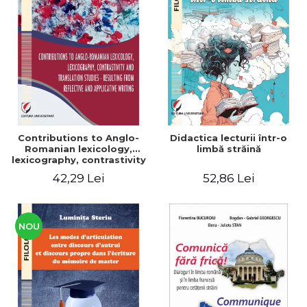
Contributions to Anglo-
Didactica lecturii într-o
Romanian lexicology,
limbă străină
lexicography, contrastivity
and translation studies -
42,29 Lei
52,86 Lei
Resulting from reflective
and applicative writing
NOU