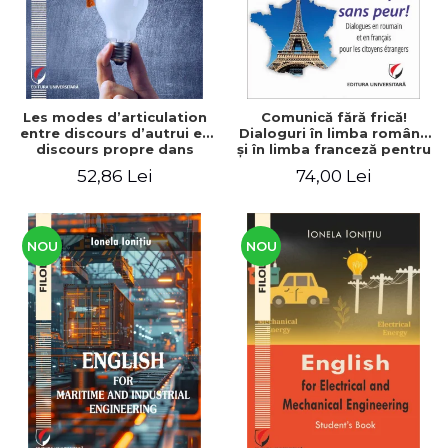
Les modes d’articulation
Comunică fără frică!
entre discours d’autrui et
Dialoguri în limba română
discours propre dans
şi în limba franceză pentru
l’écriture du mémoire de
cetăţenii
52,86 Lei
74,00 Lei
master
străini/Communique sans
peur! Dialogues en
roumain et en français
pour les citoyens
étrangers
NOU
NOU