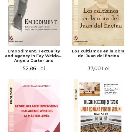
Embodiment. Textuality
Los cultismos en la obra
and agency in Fay Weldon,
del Juan del Encina
Angela Carter and
Jeanette Winterson's
52,86 Lei
37,00 Lei
fiction