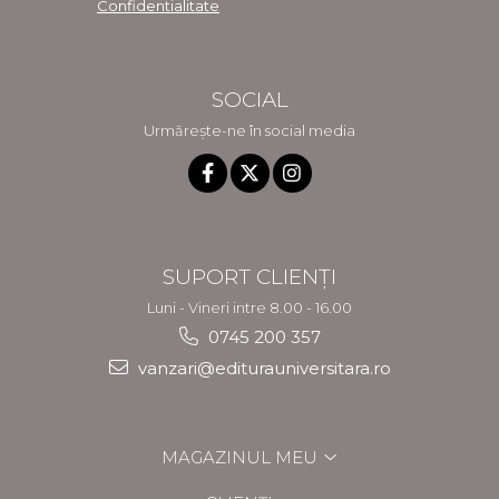
Confidentialitate
SOCIAL
Urmărește-ne în social media
SUPORT CLIENȚI
Luni - Vineri intre 8.00 - 16.00
0745 200 357
vanzari@editurauniversitara.ro
MAGAZINUL MEU