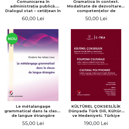
Comunicarea în
Gramatica în context.
administraţia publică.
Modalitate de dezvoltare a
Dialogul stat – cetăţean în
competenţelor de
context naţional şi
comunicare. Didactica
60,00 Lei
50,00 Lei
european / Communication
limbii franceze
in public administration .
The state-citizen dialogue
in national and European
context
NOU
Le métalangage
KÜLTÜREL ÇOKSESLİLİK
grammatical dans la classe
Dünyada Türk Dili, Kültürü
de langue étrangère
ve Medeniyeti. Türkiye
Cumhuriyeti’nin 100. Yılına
55,00 Lei
190,00 Lei
Armağan/ POLIFONII