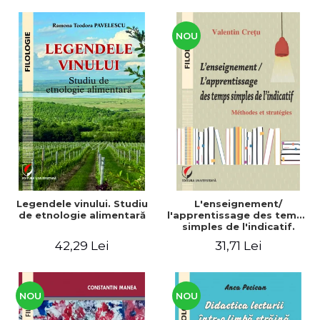
CULTURALE Limba, cultura
și civilizația turcă în lume.
Volum dedicat
Centenarului
NOU
Legendele vinului. Studiu
L'enseignement/
de etnologie alimentară
l'apprentissage des temps
simples de l'indicatif.
Méthodes et stratégies
42,29 Lei
31,71 Lei
NOU
NOU