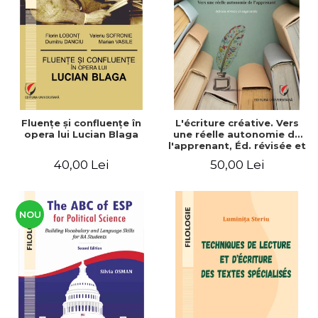
ADMINISTRATIVE
Cum Cumpăr
ȘTIINȚE ECONOMICE
Livrare
ȘTIINȚE EXACTE
Politica de Retur
EDUCAȚIE FIZICĂ ȘI SPORT
Formular de Retur
PREUNIVERSITARIA
Distribuitori
TIMP LIBER
ÎN CURS DE APARIȚIE
Fluenţe şi confluenţe în
L'écriture créative. Vers
opera lui Lucian Blaga
une réelle autonomie de
NOUTĂȚI
l'apprenant, Éd. révisée et
augmentée
PACHETE DE STUDIU
40,00 Lei
50,00 Lei
PROMOȚIILE LUNII
ULTIMELE EXEMPLARE
NOU