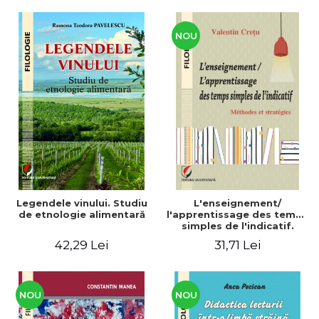
CULTURALE Limba, cultura
și civilizația turcă în lume.
Volum dedicat
Centenarului
NOU
Legendele vinului. Studiu
L'enseignement/
de etnologie alimentară
l'apprentissage des temps
simples de l'indicatif.
Méthodes et stratégies
42,29 Lei
31,71 Lei
NOU
NOU