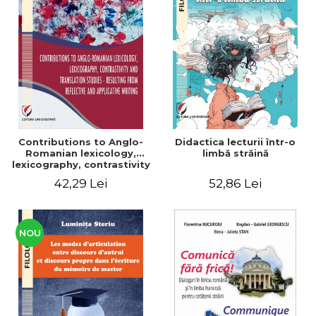
Contributions to Anglo-
Didactica lecturii într-o
Romanian lexicology,
limbă străină
lexicography, contrastivity
and translation studies -
42,29 Lei
52,86 Lei
Resulting from reflective
and applicative writing
NOU