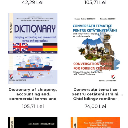
42,29 Lei
105,71 Lei
English-German
Dictionary of shipping,
Conversaţii tematice
accounting and
pentru cetăţeni străini.
commercial terms and
Ghid bilingv româno-
expressions. English –
englez cu vocabular
105,71 Lei
74,00 Lei
Russian – German
practic/Conversation
topics for foreign citizens.
Bilingual Romanian-English
guide with practical
vocabulary