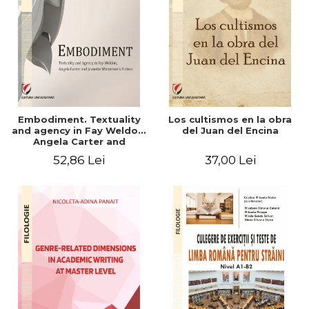
Embodiment. Textuality
Los cultismos en la obra
and agency in Fay Weldon,
del Juan del Encina
Angela Carter and
Jeanette Winterson's
52,86 Lei
37,00 Lei
fiction