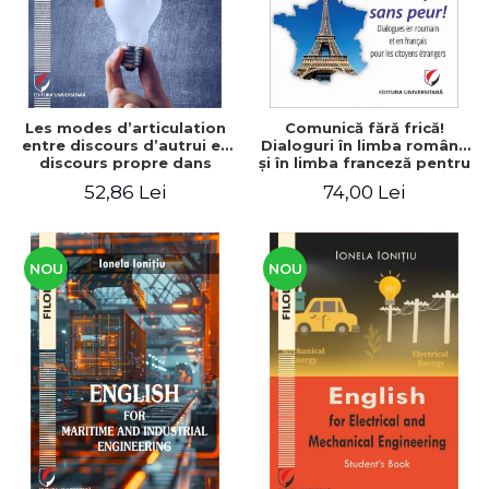
Les modes d’articulation
Comunică fără frică!
entre discours d’autrui et
Dialoguri în limba română
discours propre dans
şi în limba franceză pentru
l’écriture du mémoire de
cetăţenii
52,86 Lei
74,00 Lei
master
străini/Communique sans
peur! Dialogues en
roumain et en français
pour les citoyens
étrangers
NOU
NOU