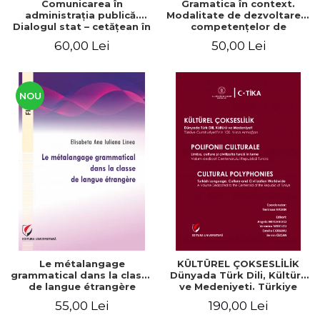
Comunicarea în
Gramatica în context.
administraţia publică.
Modalitate de dezvoltare a
Dialogul stat – cetăţean în
competenţelor de
context naţional şi
comunicare. Didactica
60,00 Lei
50,00 Lei
european / Communication
limbii franceze
in public administration .
The state-citizen dialogue
in national and European
context
NOU
Le métalangage
KÜLTÜREL ÇOKSESLİLİK
grammatical dans la classe
Dünyada Türk Dili, Kültürü
de langue étrangère
ve Medeniyeti. Türkiye
Cumhuriyeti’nin 100. Yılına
55,00 Lei
190,00 Lei
Armağan/ POLIFONII