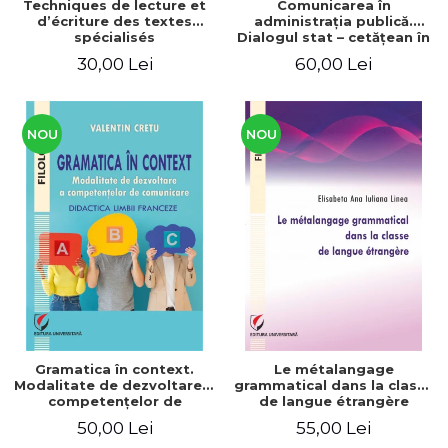
Techniques de lecture et
Comunicarea în
d’écriture des textes
administraţia publică.
spécialisés
Dialogul stat – cetăţean în
context naţional şi
30,00 Lei
60,00 Lei
european / Communication
in public administration .
The state-citizen dialogue
in national and European
context
NOU
NOU
Gramatica în context.
Le métalangage
Modalitate de dezvoltare a
grammatical dans la classe
competenţelor de
de langue étrangère
comunicare. Didactica
50,00 Lei
55,00 Lei
limbii franceze