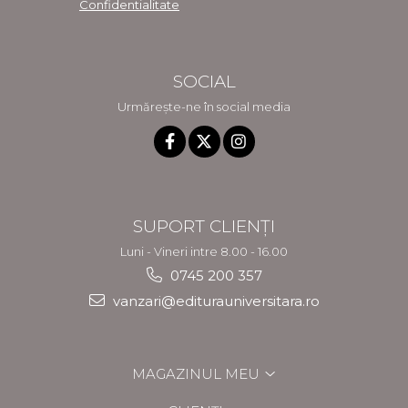
Confidentialitate
SOCIAL
Urmărește-ne în social media
SUPORT CLIENȚI
Luni - Vineri intre 8.00 - 16.00
0745 200 357
vanzari@editurauniversitara.ro
MAGAZINUL MEU