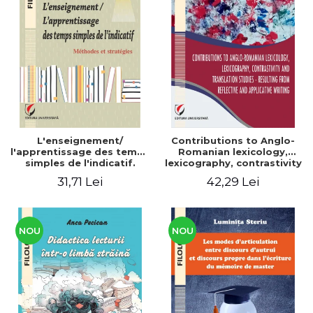
L'enseignement/
Contributions to Anglo-
l'apprentissage des temps
Romanian lexicology,
simples de l'indicatif.
lexicography, contrastivity
Méthodes et stratégies
and translation studies -
31,71 Lei
42,29 Lei
Resulting from reflective
and applicative writing
NOU
NOU