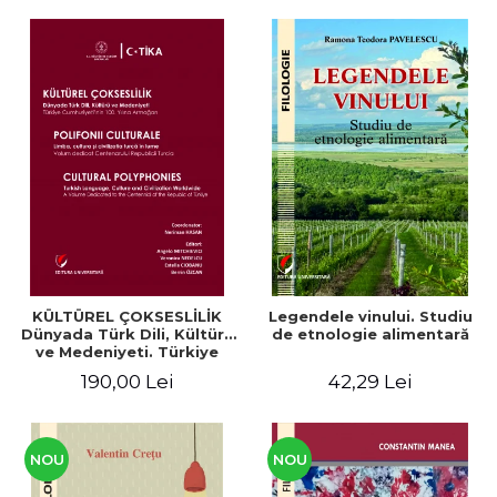
KÜLTÜREL ÇOKSESLİLİK
Legendele vinului. Studiu
Dünyada Türk Dili, Kültürü
de etnologie alimentară
ve Medeniyeti. Türkiye
Cumhuriyeti’nin 100. Yılına
190,00 Lei
42,29 Lei
Armağan/ POLIFONII
CULTURALE Limba, cultura
și civilizația turcă în lume.
Volum dedicat
Centenarului
NOU
NOU