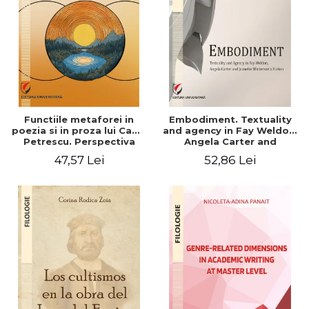
Functiile metaforei in
Embodiment. Textuality
poezia si in proza lui Camil
and agency in Fay Weldon,
Petrescu. Perspectiva
Angela Carter and
hermeneutica
Jeanette Winterson's
47,57 Lei
52,86 Lei
fiction