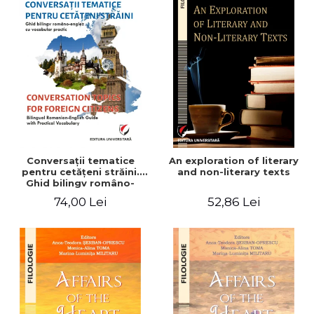
Conversaţii tematice
An exploration of literary
pentru cetăţeni străini.
and non-literary texts
Ghid bilingv româno-
englez cu vocabular
74,00 Lei
52,86 Lei
practic/Conversation
topics for foreign citizens.
Bilingual Romanian-English
guide with practical
vocabulary