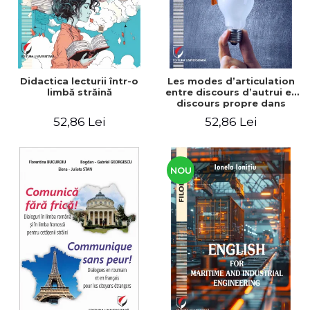
Didactica lecturii într-o
Les modes d’articulation
limbă străină
entre discours d’autrui et
discours propre dans
l’écriture du mémoire de
52,86 Lei
52,86 Lei
master
NOU