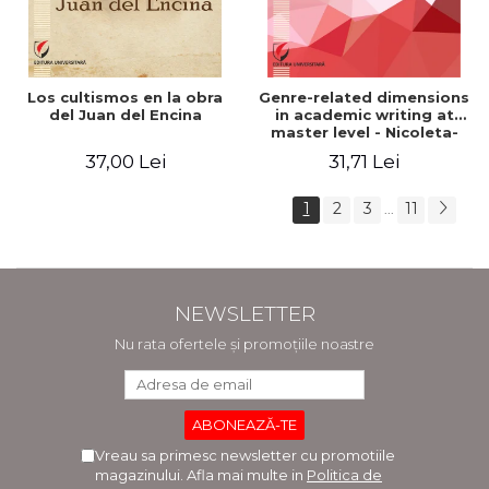
Los cultismos en la obra
Genre-related dimensions
del Juan del Encina
in academic writing at
master level - Nicoleta-
Adina Panait
37,00 Lei
31,71 Lei
1
2
3
11
...
NEWSLETTER
Nu rata ofertele și promoțiile noastre
Vreau sa primesc newsletter cu promotiile
magazinului. Afla mai multe in
Politica de