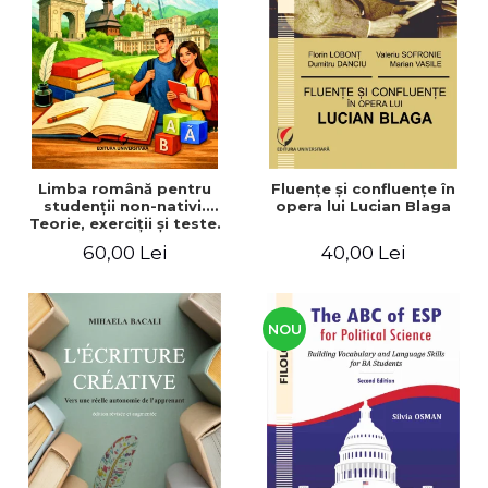
ADMINISTRATIVE
Cum Cumpăr
ȘTIINȚE ECONOMICE
Livrare
ȘTIINȚE EXACTE
Politica de Retur
EDUCAȚIE FIZICĂ ȘI SPORT
Formular de Retur
PREUNIVERSITARIA
Distribuitori
TIMP LIBER
ÎN CURS DE APARIȚIE
Limba română pentru
Fluenţe şi confluenţe în
studenţii non-nativi.
opera lui Lucian Blaga
NOUTĂȚI
Teorie, exerciţii şi teste.
Nivel A1-B2
PACHETE DE STUDIU
60,00 Lei
40,00 Lei
PROMOȚIILE LUNII
ULTIMELE EXEMPLARE
NOU