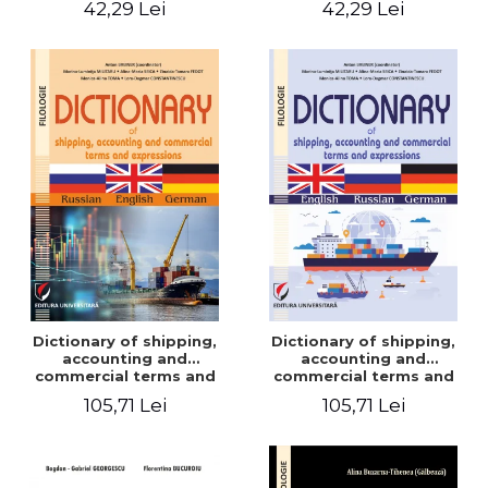
42,29 Lei
42,29 Lei
Dictionary of shipping,
Dictionary of shipping,
accounting and
accounting and
commercial terms and
commercial terms and
expressions. Russian-
expressions. English –
105,71 Lei
105,71 Lei
English-German
Russian – German