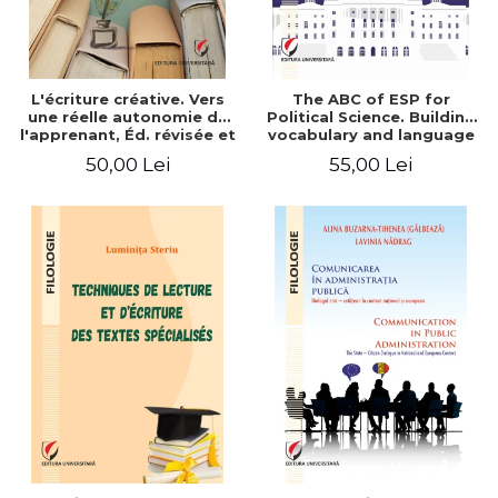
L'écriture créative. Vers
The ABC of ESP for
une réelle autonomie de
Political Science. Building
l'apprenant, Éd. révisée et
vocabulary and language
augmentée
skills for BA students
50,00 Lei
55,00 Lei