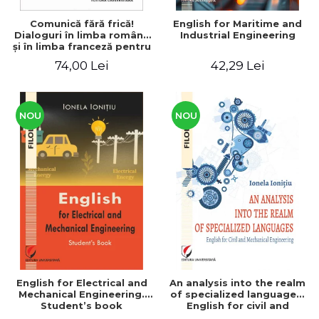
Comunică fără frică!
English for Maritime and
Dialoguri în limba română
Industrial Engineering
şi în limba franceză pentru
cetăţenii
74,00 Lei
42,29 Lei
străini/Communique sans
peur! Dialogues en
roumain et en français
pour les citoyens
étrangers
NOU
NOU
English for Electrical and
An analysis into the realm
Mechanical Engineering.
of specialized languages.
Student’s book
English for civil and
mechanical engineering