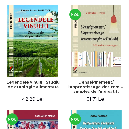
CULTURALE Limba, cultura
și civilizația turcă în lume.
Volum dedicat
Centenarului
NOU
Legendele vinului. Studiu
L'enseignement/
de etnologie alimentară
l'apprentissage des temps
simples de l'indicatif.
Méthodes et stratégies
42,29 Lei
31,71 Lei
NOU
NOU