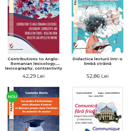
Contributions to Anglo-
Didactica lecturii într-o
Romanian lexicology,
limbă străină
lexicography, contrastivity
and translation studies -
42,29 Lei
52,86 Lei
Resulting from reflective
and applicative writing
NOU