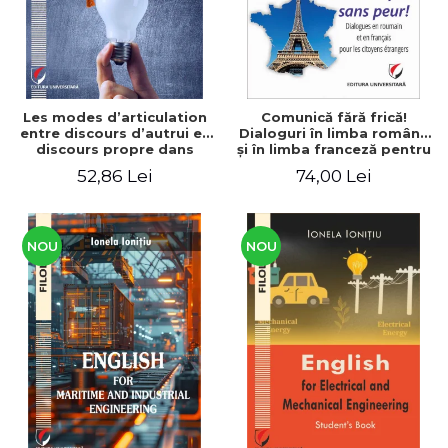
Les modes d’articulation
Comunică fără frică!
entre discours d’autrui et
Dialoguri în limba română
discours propre dans
şi în limba franceză pentru
l’écriture du mémoire de
cetăţenii
52,86 Lei
74,00 Lei
master
străini/Communique sans
peur! Dialogues en
roumain et en français
pour les citoyens
étrangers
NOU
NOU