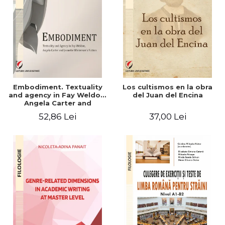
Embodiment. Textuality
Los cultismos en la obra
and agency in Fay Weldon,
del Juan del Encina
Angela Carter and
Jeanette Winterson's
52,86 Lei
37,00 Lei
fiction