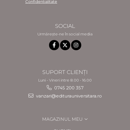
Confidentialitate
SOCIAL
Urmărește-ne în social media
SUPORT CLIENȚI
Luni - Vineri intre 8.00 - 16.00
0745 200 357
vanzari@editurauniversitara.ro
MAGAZINUL MEU