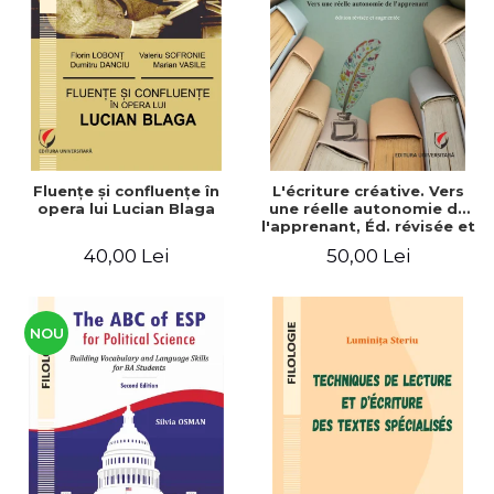
ADMINISTRATIVE
Cum Cumpăr
ȘTIINȚE ECONOMICE
Livrare
ȘTIINȚE EXACTE
Politica de Retur
EDUCAȚIE FIZICĂ ȘI SPORT
Formular de Retur
PREUNIVERSITARIA
Distribuitori
TIMP LIBER
ÎN CURS DE APARIȚIE
Fluenţe şi confluenţe în
L'écriture créative. Vers
opera lui Lucian Blaga
une réelle autonomie de
NOUTĂȚI
l'apprenant, Éd. révisée et
augmentée
PACHETE DE STUDIU
40,00 Lei
50,00 Lei
PROMOȚIILE LUNII
ULTIMELE EXEMPLARE
NOU