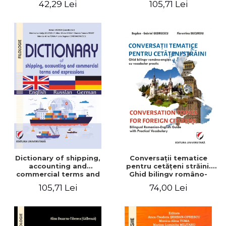
42,29 Lei
105,71 Lei
English-German
Dictionary of shipping,
Conversaţii tematice
accounting and
pentru cetăţeni străini.
commercial terms and
Ghid bilingv româno-
expressions. English –
englez cu vocabular
105,71 Lei
74,00 Lei
Russian – German
practic/Conversation
topics for foreign citizens.
Bilingual Romanian-English
guide with practical
vocabulary