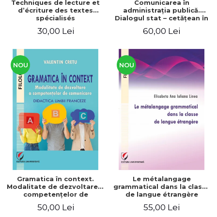
Techniques de lecture et
Comunicarea în
d’écriture des textes
administraţia publică.
spécialisés
Dialogul stat – cetăţean în
context naţional şi
30,00 Lei
60,00 Lei
european / Communication
in public administration .
The state-citizen dialogue
in national and European
context
NOU
NOU
Gramatica în context.
Le métalangage
Modalitate de dezvoltare a
grammatical dans la classe
competenţelor de
de langue étrangère
comunicare. Didactica
50,00 Lei
55,00 Lei
limbii franceze