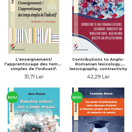
L'enseignement/
Contributions to Anglo-
l'apprentissage des temps
Romanian lexicology,
simples de l'indicatif.
lexicography, contrastivity
Méthodes et stratégies
and translation studies -
31,71 Lei
42,29 Lei
Resulting from reflective
and applicative writing
NOU
NOU