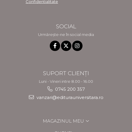
Confidentialitate
SOCIAL
Urmărește-ne în social media
SUPORT CLIENȚI
Luni - Vineri intre 8.00 - 16.00
0745 200 357
vanzari@editurauniversitara.ro
MAGAZINUL MEU