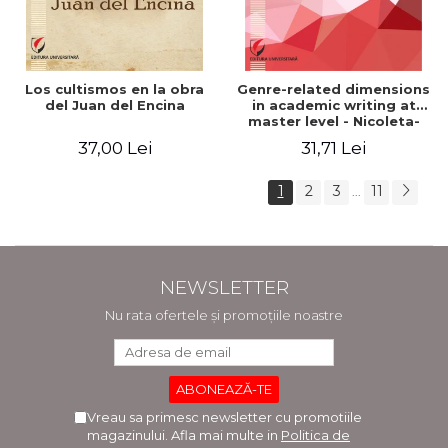
Los cultismos en la obra
Genre-related dimensions
del Juan del Encina
in academic writing at
master level - Nicoleta-
Adina Panait
37,00 Lei
31,71 Lei
1
2
3
11
...
NEWSLETTER
Nu rata ofertele și promoțiile noastre
Vreau sa primesc newsletter cu promotiile
magazinului. Afla mai multe in
Politica de