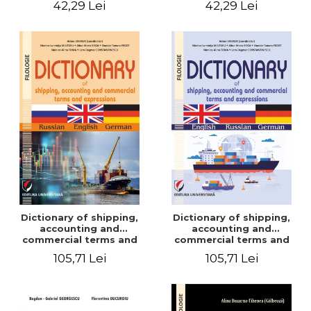
42,29 Lei
42,29 Lei
Dictionary of shipping,
Dictionary of shipping,
accounting and
accounting and
commercial terms and
commercial terms and
expressions. Russian-
expressions. English –
105,71 Lei
105,71 Lei
English-German
Russian – German