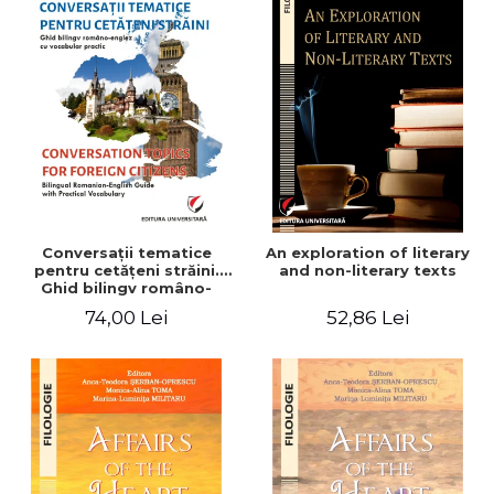
Conversaţii tematice
An exploration of literary
pentru cetăţeni străini.
and non-literary texts
Ghid bilingv româno-
englez cu vocabular
74,00 Lei
52,86 Lei
practic/Conversation
topics for foreign citizens.
Bilingual Romanian-English
guide with practical
vocabulary