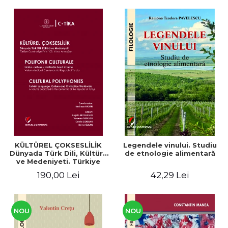
KÜLTÜREL ÇOKSESLİLİK
Legendele vinului. Studiu
Dünyada Türk Dili, Kültürü
de etnologie alimentară
ve Medeniyeti. Türkiye
Cumhuriyeti’nin 100. Yılına
190,00 Lei
42,29 Lei
Armağan/ POLIFONII
CULTURALE Limba, cultura
și civilizația turcă în lume.
Volum dedicat
Centenarului
NOU
NOU