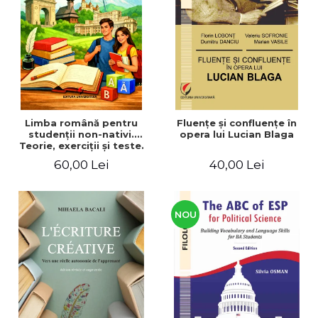
ADMINISTRATIVE
Cum Cumpăr
ȘTIINȚE ECONOMICE
Livrare
ȘTIINȚE EXACTE
Politica de Retur
EDUCAȚIE FIZICĂ ȘI SPORT
Formular de Retur
PREUNIVERSITARIA
Distribuitori
TIMP LIBER
ÎN CURS DE APARIȚIE
Limba română pentru
Fluenţe şi confluenţe în
studenţii non-nativi.
opera lui Lucian Blaga
NOUTĂȚI
Teorie, exerciţii şi teste.
Nivel A1-B2
PACHETE DE STUDIU
60,00 Lei
40,00 Lei
PROMOȚIILE LUNII
ULTIMELE EXEMPLARE
NOU