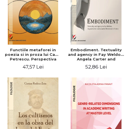
Functiile metaforei in
Embodiment. Textuality
poezia si in proza lui Camil
and agency in Fay Weldon,
Petrescu. Perspectiva
Angela Carter and
hermeneutica
Jeanette Winterson's
47,57 Lei
52,86 Lei
fiction