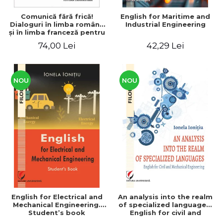
Comunică fără frică!
English for Maritime and
Dialoguri în limba română
Industrial Engineering
şi în limba franceză pentru
cetăţenii
74,00 Lei
42,29 Lei
străini/Communique sans
peur! Dialogues en
roumain et en français
pour les citoyens
étrangers
NOU
NOU
English for Electrical and
An analysis into the realm
Mechanical Engineering.
of specialized languages.
Student’s book
English for civil and
mechanical engineering