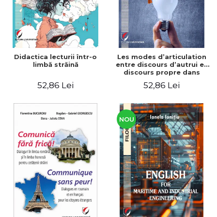
Didactica lecturii într-o
Les modes d’articulation
limbă străină
entre discours d’autrui et
discours propre dans
l’écriture du mémoire de
52,86 Lei
52,86 Lei
master
NOU