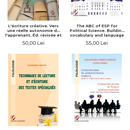
L'écriture créative. Vers
The ABC of ESP for
une réelle autonomie de
Political Science. Building
l'apprenant, Éd. révisée et
vocabulary and language
augmentée
skills for BA students
50,00 Lei
55,00 Lei