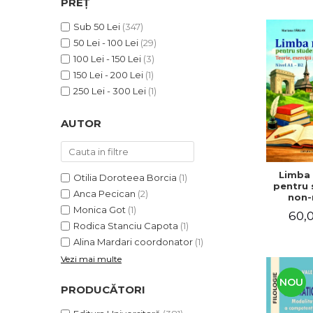
PREȚ
ADMINISTRATIVE
Cum Cumpăr
ȘTIINȚE ECONOMICE
Sub 50 Lei
(347)
Livrare
50 Lei - 100 Lei
(29)
ȘTIINȚE EXACTE
Politica de Retur
100 Lei - 150 Lei
(3)
EDUCAȚIE FIZICĂ ȘI SPORT
Formular de Retur
150 Lei - 200 Lei
(1)
PREUNIVERSITARIA
250 Lei - 300 Lei
(1)
Distribuitori
TIMP LIBER
ÎN CURS DE APARIȚIE
AUTOR
NOUTĂȚI
PACHETE DE STUDIU
Limba
Otilia Doroteea Borcia
(1)
PROMOȚIILE LUNII
pentru 
Anca Pecican
(2)
non-n
ULTIMELE EXEMPLARE
Teorie, e
Monica Got
(1)
60,0
teste. N
Rodica Stanciu Capota
(1)
Alina Mardari coordonator
(1)
Vezi mai multe
NOU
PRODUCĂTORI