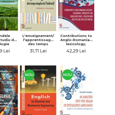
context
ndele
L'enseignement/
Contributions to
 Studiu de
l'apprentissage
Anglo-Romanian
logie
des temps
lexicology,
entară
simples de
lexicography,
9 Lei
31,71 Lei
42,29 Lei
l'indicatif.
contrastivity and
Méthodes et
translation
stratégies
studies -
Resulting from
reflective and
applicative
NOU
NOU
writing