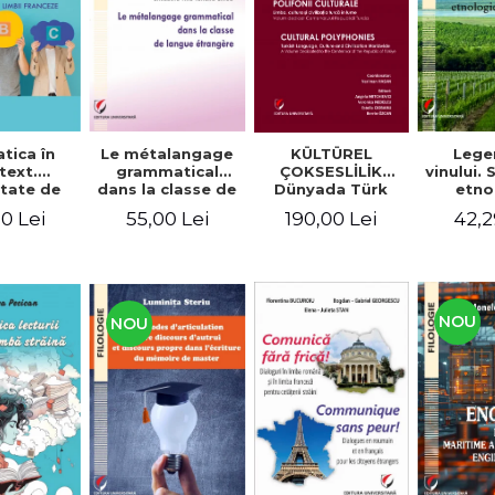
tica în
Le métalangage
KÜLTÜREL
Lege
text.
grammatical
ÇOKSESLİLİK
vinului.
tate de
dans la classe de
Dünyada Türk
etno
ltare a
langue étrangère
Dili, Kültürü ve
alim
0 Lei
55,00 Lei
190,00 Lei
42,2
enţelor
Medeniyeti.
unicare.
Türkiye
ca limbii
Cumhuriyeti’nin
nceze
100. Yılına
Armağan/
POLIFONII
NOU
NOU
CULTURALE
Limba, cultura și
civilizația turcă în
lume. Volum
dedicat
Centenarului