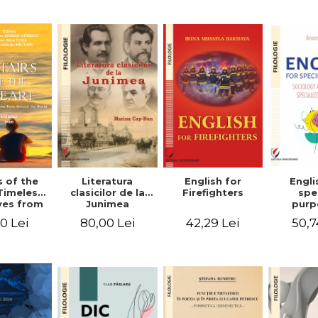
-English-
English – Russian
practic/Conversation
rman
– German
topics for
foreign citizens.
Bilingual
Romanian-
English guide
with practical
vocabulary
Literatura
Engli
s of the
English for
clasicilor de la
spe
Timeless
Firefighters
Junimea
purp
ves from
Sociol
nd the
80,00 Lei
50,7
0 Lei
42,29 Lei
psyc
 Volume
speci
ne
voca