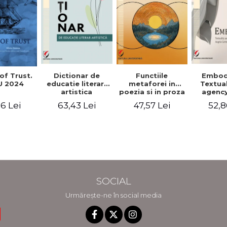
Functiile
of Trust.
Dictionar de
Embod
metaforei in
 2024
educatie literar-
Textua
poezia si in proza
artistica
agency
lui Camil
Weldon
47,57 Lei
6 Lei
63,43 Lei
52,8
Petrescu.
Cart
Perspectiva
Jea
hermeneutica
Winte
fic
SOCIAL
Urmărește-ne în social media