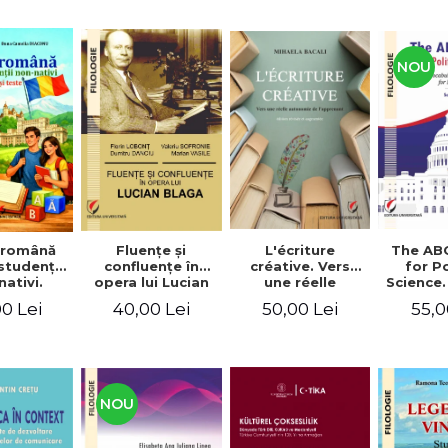
NOU
Fluenţe şi
L'écriture
The AB
 română
confluenţe în
créative. Vers
for Po
studenţii
opera lui Lucian
une réelle
Science.
ativi.
Blaga
autonomie de
vocabu
xerciţii şi
40,00 Lei
50,00 Lei
55,0
0 Lei
l'apprenant, Éd.
languag
ivel A1-B2
révisée et
for BA 
augmentée
NOU