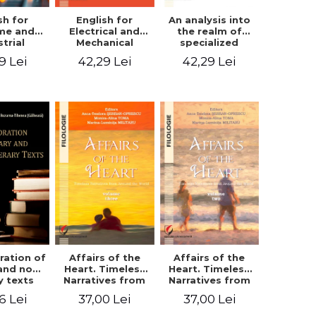
sh for
An analysis into
English for
ime and
the realm of
Electrical and
strial
specialized
Mechanical
eering
languages.
Engineering.
9 Lei
42,29 Lei
42,29 Lei
English for civil
Student’s book
and mechanical
engineering
ration of
Affairs of the
Affairs of the
 and non-
Heart. Timeless
Heart. Timeless
ry texts
Narratives from
Narratives from
Around the
Around the
6 Lei
37,00 Lei
37,00 Lei
World. Volume
World. Volume
three
two