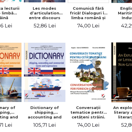
a lecturii
Les modes
Engli
Comunică fără
o limbă
d’articulation
Marit
frică! Dialoguri în
ăină
entre discours
Indu
limba română şi
d’autrui et
Engin
în limba franceză
6 Lei
52,86 Lei
42,2
74,00 Lei
discours propre
pentru cetăţenii
dans l’écriture du
străini/Communique
mémoire de
sans peur!
master
Dialogues en
roumain et en
français pour les
citoyens
étrangers
nary of
Dictionary of
Conversaţii
An explo
ping,
shipping,
tematice pentru
literary
ting and
accounting and
cetăţeni străini.
litera
ercial
commercial
Ghid bilingv
71 Lei
105,71 Lei
74,00 Lei
52,8
s and
terms and
româno-englez
ssions.
expressions.
cu vocabular