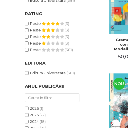
Editura Universitară
(381)
RATING
Peste
(3)
Peste
(3)
Peste
(3)
Grama
Peste
(3)
con
Modali
Peste
(381)
dezvo
50,0
compet
de com
EDITURA
Didacti
fra
Editura Universitară
(381)
NOU
ANUL PUBLICĂRII
2026
(1)
2025
(22)
2024
(18)