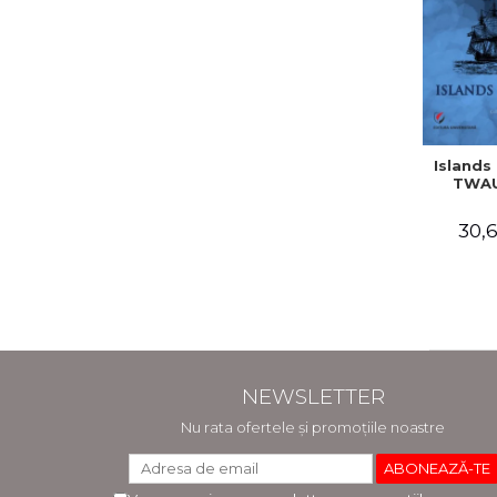
Islands 
TWAU
30,6
NEWSLETTER
Nu rata ofertele și promoțiile noastre