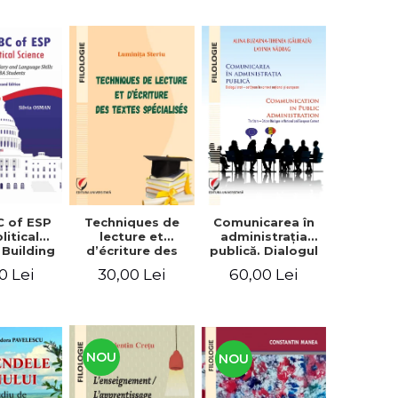
C of ESP
Techniques de
Comunicarea în
litical
lecture et
administraţia
 Building
d’écriture des
publică. Dialogul
lary and
textes
stat – cetăţean în
0 Lei
30,00 Lei
60,00 Lei
e skills
spécialisés
context naţional
students
şi european /
Communication
in public
administration .
The state-citizen
NOU
NOU
dialogue in
national and
European