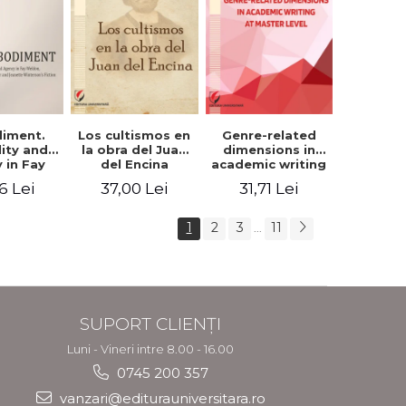
iment.
Los cultismos en
Genre-related
lity and
la obra del Juan
dimensions in
 in Fay
del Encina
academic writing
, Angela
at master level -
6 Lei
37,00 Lei
31,71 Lei
er and
Nicoleta-Adina
nette
Panait
rson's
1
2
3
11
...
tion
SUPORT CLIENȚI
Luni - Vineri intre 8.00 - 16.00
0745 200 357
vanzari@editurauniversitara.ro