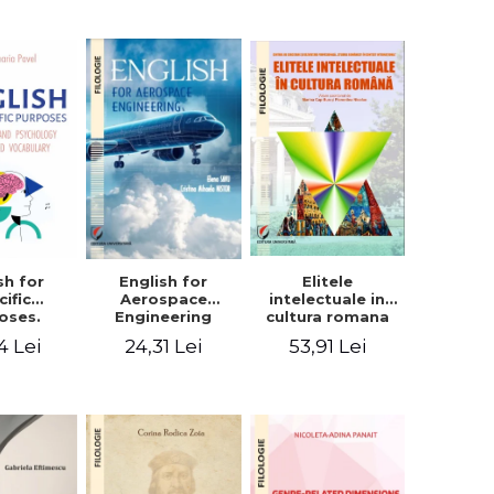
sh for
Elitele
English for
cific
intelectuale in
Aerospace
oses.
cultura romana
Engineering
ogy and
4 Lei
53,91 Lei
24,31 Lei
hology
alized
bulary