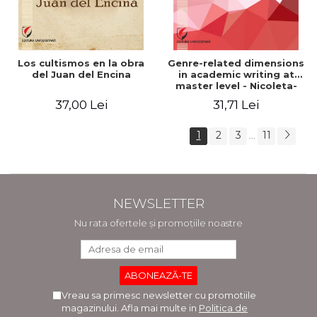
Los cultismos en la obra
Genre-related dimensions
del Juan del Encina
in academic writing at
master level - Nicoleta-
Adina Panait
37,00 Lei
31,71 Lei
1
2
3
11
...
NEWSLETTER
Nu rata ofertele și promoțiile noastre
Vreau sa primesc newsletter cu promotiile
magazinului. Afla mai multe in
Politica de