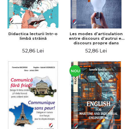
Didactica lecturii într-o
Les modes d’articulation
limbă străină
entre discours d’autrui et
discours propre dans
l’écriture du mémoire de
52,86 Lei
52,86 Lei
master
NOU