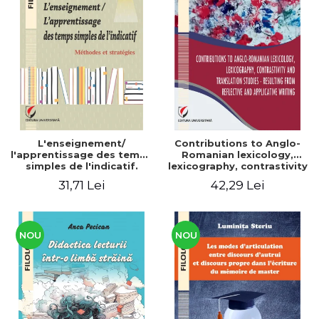
L'enseignement/
Contributions to Anglo-
l'apprentissage des temps
Romanian lexicology,
simples de l'indicatif.
lexicography, contrastivity
Méthodes et stratégies
and translation studies -
31,71 Lei
42,29 Lei
Resulting from reflective
and applicative writing
NOU
NOU