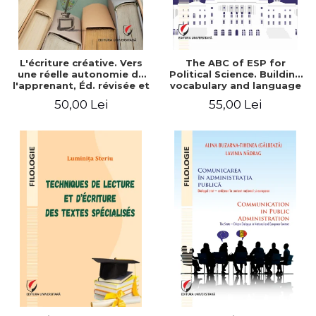
L'écriture créative. Vers
The ABC of ESP for
une réelle autonomie de
Political Science. Building
l'apprenant, Éd. révisée et
vocabulary and language
augmentée
skills for BA students
50,00 Lei
55,00 Lei