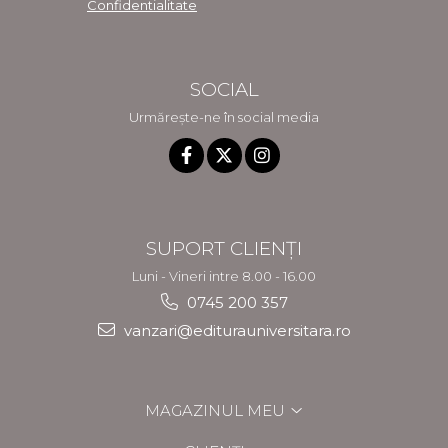
Confidentialitate
SOCIAL
Urmărește-ne în social media
SUPORT CLIENȚI
Luni - Vineri intre 8.00 - 16.00
0745 200 357
vanzari@editurauniversitara.ro
MAGAZINUL MEU