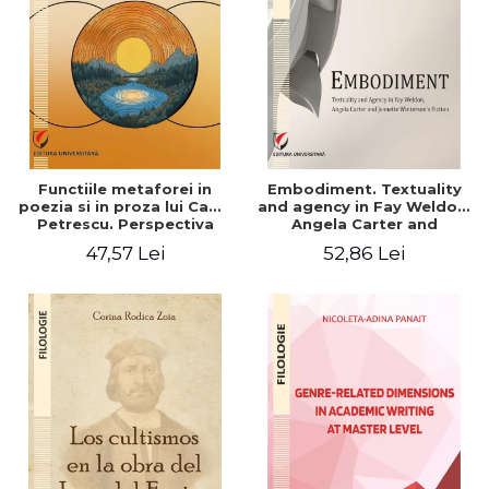
Functiile metaforei in
Embodiment. Textuality
poezia si in proza lui Camil
and agency in Fay Weldon,
Petrescu. Perspectiva
Angela Carter and
hermeneutica
Jeanette Winterson's
47,57 Lei
52,86 Lei
fiction