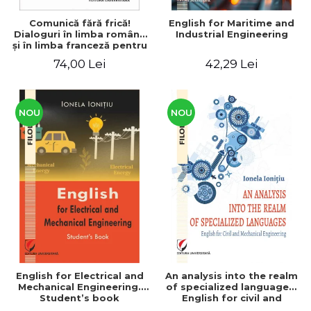
Comunică fără frică!
English for Maritime and
Dialoguri în limba română
Industrial Engineering
şi în limba franceză pentru
cetăţenii
74,00 Lei
42,29 Lei
străini/Communique sans
peur! Dialogues en
roumain et en français
pour les citoyens
étrangers
NOU
NOU
English for Electrical and
An analysis into the realm
Mechanical Engineering.
of specialized languages.
Student’s book
English for civil and
mechanical engineering