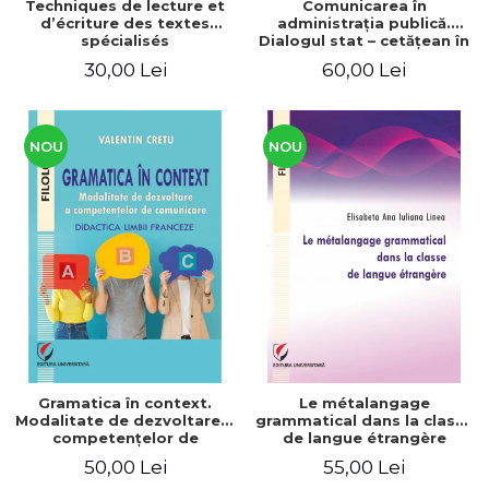
Techniques de lecture et
Comunicarea în
d’écriture des textes
administraţia publică.
spécialisés
Dialogul stat – cetăţean în
context naţional şi
30,00 Lei
60,00 Lei
european / Communication
in public administration .
The state-citizen dialogue
in national and European
context
NOU
NOU
Gramatica în context.
Le métalangage
Modalitate de dezvoltare a
grammatical dans la classe
competenţelor de
de langue étrangère
comunicare. Didactica
50,00 Lei
55,00 Lei
limbii franceze