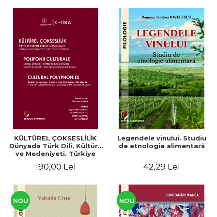
KÜLTÜREL ÇOKSESLİLİK
Legendele vinului. Studiu
Dünyada Türk Dili, Kültürü
de etnologie alimentară
ve Medeniyeti. Türkiye
Cumhuriyeti’nin 100. Yılına
190,00 Lei
42,29 Lei
Armağan/ POLIFONII
CULTURALE Limba, cultura
și civilizația turcă în lume.
Volum dedicat
Centenarului
NOU
NOU