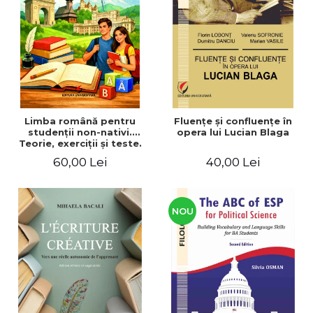
ADMINISTRATIVE
Cum Cumpăr
ȘTIINȚE ECONOMICE
Livrare
ȘTIINȚE EXACTE
Politica de Retur
EDUCAȚIE FIZICĂ ȘI SPORT
Formular de Retur
PREUNIVERSITARIA
Distribuitori
TIMP LIBER
ÎN CURS DE APARIȚIE
Limba română pentru
Fluenţe şi confluenţe în
studenţii non-nativi.
opera lui Lucian Blaga
NOUTĂȚI
Teorie, exerciţii şi teste.
Nivel A1-B2
PACHETE DE STUDIU
60,00 Lei
40,00 Lei
PROMOȚIILE LUNII
ULTIMELE EXEMPLARE
NOU