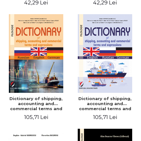
42,29 Lei
42,29 Lei
Dictionary of shipping,
Dictionary of shipping,
accounting and
accounting and
commercial terms and
commercial terms and
expressions. Russian-
expressions. English –
105,71 Lei
105,71 Lei
English-German
Russian – German