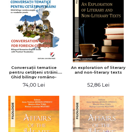
Conversaţii tematice
An exploration of literary
pentru cetăţeni străini.
and non-literary texts
Ghid bilingv româno-
englez cu vocabular
74,00 Lei
52,86 Lei
practic/Conversation
topics for foreign citizens.
Bilingual Romanian-English
guide with practical
vocabulary