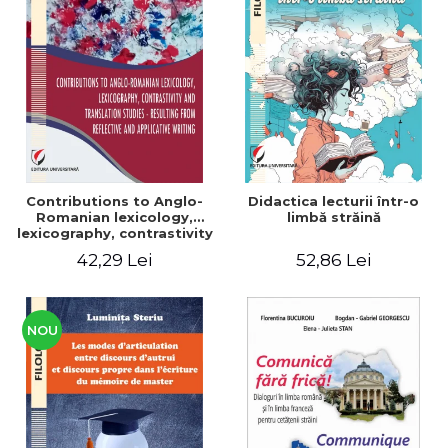
Contributions to Anglo-
Didactica lecturii într-o
Romanian lexicology,
limbă străină
lexicography, contrastivity
and translation studies -
42,29 Lei
52,86 Lei
Resulting from reflective
and applicative writing
NOU