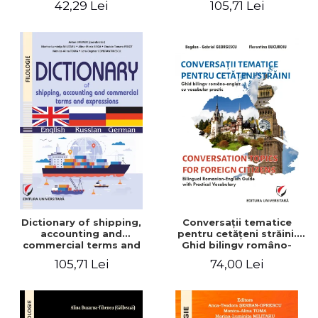
42,29 Lei
105,71 Lei
English-German
Dictionary of shipping,
Conversaţii tematice
accounting and
pentru cetăţeni străini.
commercial terms and
Ghid bilingv româno-
expressions. English –
englez cu vocabular
105,71 Lei
74,00 Lei
Russian – German
practic/Conversation
topics for foreign citizens.
Bilingual Romanian-English
guide with practical
vocabulary