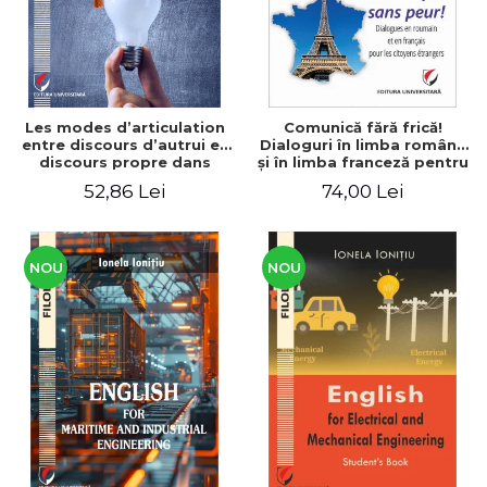
Les modes d’articulation
Comunică fără frică!
entre discours d’autrui et
Dialoguri în limba română
discours propre dans
şi în limba franceză pentru
l’écriture du mémoire de
cetăţenii
52,86 Lei
74,00 Lei
master
străini/Communique sans
peur! Dialogues en
roumain et en français
pour les citoyens
étrangers
NOU
NOU