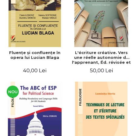
ADMINISTRATIVE
Cum Cumpăr
ȘTIINȚE ECONOMICE
Livrare
ȘTIINȚE EXACTE
Politica de Retur
EDUCAȚIE FIZICĂ ȘI SPORT
Formular de Retur
PREUNIVERSITARIA
Distribuitori
TIMP LIBER
ÎN CURS DE APARIȚIE
Fluenţe şi confluenţe în
L'écriture créative. Vers
opera lui Lucian Blaga
une réelle autonomie de
NOUTĂȚI
l'apprenant, Éd. révisée et
augmentée
PACHETE DE STUDIU
40,00 Lei
50,00 Lei
PROMOȚIILE LUNII
ULTIMELE EXEMPLARE
NOU