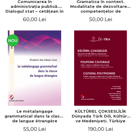
Comunicarea în
Gramatica în context.
administraţia publică.
Modalitate de dezvoltare a
Dialogul stat – cetăţean în
competenţelor de
context naţional şi
comunicare. Didactica
60,00 Lei
50,00 Lei
european / Communication
limbii franceze
in public administration .
The state-citizen dialogue
in national and European
context
NOU
Le métalangage
KÜLTÜREL ÇOKSESLİLİK
grammatical dans la classe
Dünyada Türk Dili, Kültürü
de langue étrangère
ve Medeniyeti. Türkiye
Cumhuriyeti’nin 100. Yılına
55,00 Lei
190,00 Lei
Armağan/ POLIFONII