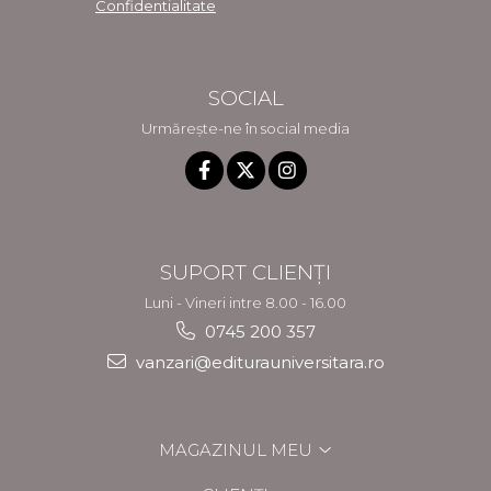
Confidentialitate
SOCIAL
Urmărește-ne în social media
SUPORT CLIENȚI
Luni - Vineri intre 8.00 - 16.00
0745 200 357
vanzari@editurauniversitara.ro
MAGAZINUL MEU