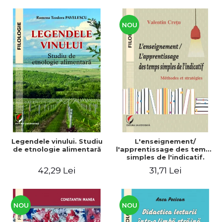
CULTURALE Limba, cultura
și civilizația turcă în lume.
Volum dedicat
Centenarului
NOU
Legendele vinului. Studiu
L'enseignement/
de etnologie alimentară
l'apprentissage des temps
simples de l'indicatif.
Méthodes et stratégies
42,29 Lei
31,71 Lei
NOU
NOU