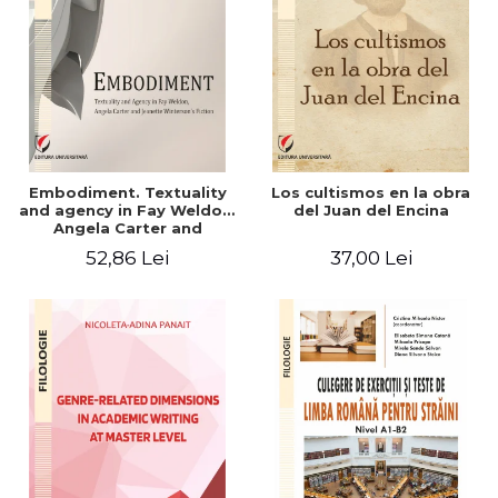
Embodiment. Textuality
Los cultismos en la obra
and agency in Fay Weldon,
del Juan del Encina
Angela Carter and
Jeanette Winterson's
52,86 Lei
37,00 Lei
fiction