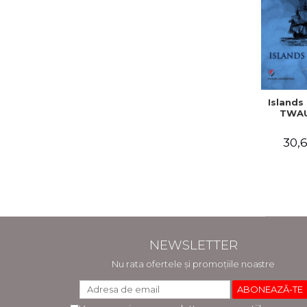
Islands 
TWAU
30,6
NEWSLETTER
Nu rata ofertele și promoțiile noastre