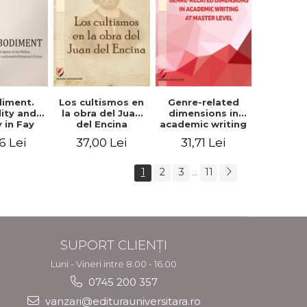
iment.
Los cultismos en
Genre-related
lity and
la obra del Juan
dimensions in
 in Fay
del Encina
academic writing
, Angela
at master level -
6 Lei
37,00 Lei
31,71 Lei
er and
Nicoleta-Adina
nette
Panait
rson's
1
2
3
11
...
tion
SUPORT CLIENȚI
Luni - Vineri intre 8.00 - 16.00
0745 200 357
vanzari@editurauniversitara.ro