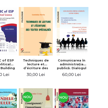
C of ESP
Techniques de
Comunicarea în
litical
lecture et
administraţia
 Building
d’écriture des
publică. Dialogul
lary and
textes
stat – cetăţean în
0 Lei
30,00 Lei
60,00 Lei
e skills
spécialisés
context naţional
students
şi european /
Communication
in public
administration .
The state-citizen
NOU
NOU
dialogue in
national and
European