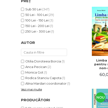
PREȚ
ADMINISTRATIVE
Cum Cumpăr
ȘTIINȚE ECONOMICE
Sub 50 Lei
(347)
Livrare
50 Lei - 100 Lei
(29)
ȘTIINȚE EXACTE
Politica de Retur
100 Lei - 150 Lei
(3)
EDUCAȚIE FIZICĂ ȘI SPORT
Formular de Retur
150 Lei - 200 Lei
(1)
PREUNIVERSITARIA
250 Lei - 300 Lei
(1)
Distribuitori
TIMP LIBER
ÎN CURS DE APARIȚIE
AUTOR
NOUTĂȚI
PACHETE DE STUDIU
Limba
Otilia Doroteea Borcia
(1)
PROMOȚIILE LUNII
pentru 
Anca Pecican
(2)
non-n
ULTIMELE EXEMPLARE
Teorie, e
Monica Got
(1)
60,0
teste. N
Rodica Stanciu Capota
(1)
Alina Mardari coordonator
(1)
Vezi mai multe
NOU
PRODUCĂTORI