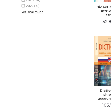
2023
(24)
2022
(10)
Didactic
într-
Vezi mai multe
str
52,8
Dictio
ship
accoun
comm
105,
term
expre