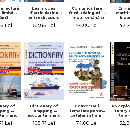
a lecturii
Les modes
Engli
Comunică fără
o limbă
d’articulation
Marit
frică! Dialoguri în
ăină
entre discours
Indu
limba română şi
d’autrui et
Engin
în limba franceză
6 Lei
52,86 Lei
42,2
74,00 Lei
discours propre
pentru cetăţenii
dans l’écriture du
străini/Communique
mémoire de
sans peur!
master
Dialogues en
roumain et en
français pour les
citoyens
étrangers
nary of
Dictionary of
Conversaţii
An explo
ping,
shipping,
tematice pentru
literary
ting and
accounting and
cetăţeni străini.
litera
ercial
commercial
Ghid bilingv
71 Lei
105,71 Lei
74,00 Lei
52,8
s and
terms and
româno-englez
ssions.
expressions.
cu vocabular