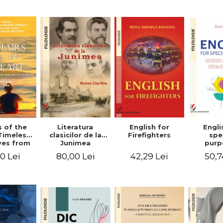
-English-
English – Russian
practic/Conversation
rman
– German
topics for
foreign citizens.
Bilingual
Romanian-
English guide
with practical
vocabulary
Literatura
Engli
s of the
English for
clasicilor de la
spe
Timeless
Firefighters
Junimea
purp
ves from
Sociol
nd the
80,00 Lei
50,7
0 Lei
42,29 Lei
psyc
 Volume
speci
ne
voca