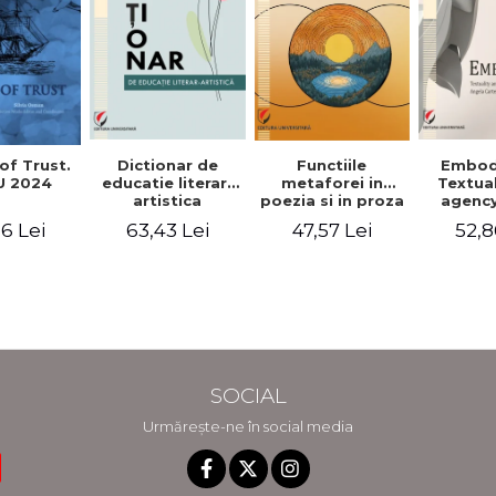
Functiile
of Trust.
Dictionar de
Embod
metaforei in
 2024
educatie literar-
Textua
poezia si in proza
artistica
agency
lui Camil
Weldon
47,57 Lei
6 Lei
63,43 Lei
52,8
Petrescu.
Cart
Perspectiva
Jea
hermeneutica
Winte
fic
SOCIAL
Urmărește-ne în social media