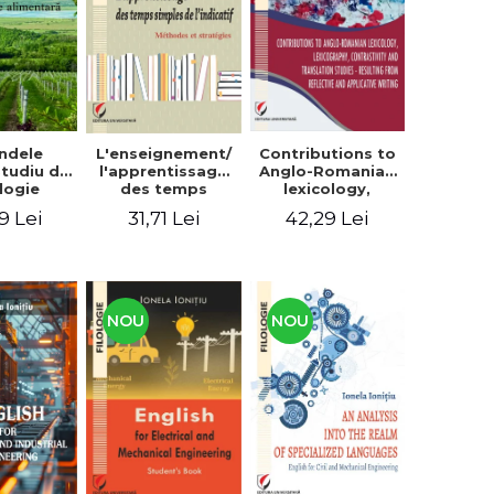
context
ndele
L'enseignement/
Contributions to
 Studiu de
l'apprentissage
Anglo-Romanian
logie
des temps
lexicology,
entară
simples de
lexicography,
9 Lei
31,71 Lei
42,29 Lei
l'indicatif.
contrastivity and
Méthodes et
translation
stratégies
studies -
Resulting from
reflective and
applicative
NOU
NOU
writing