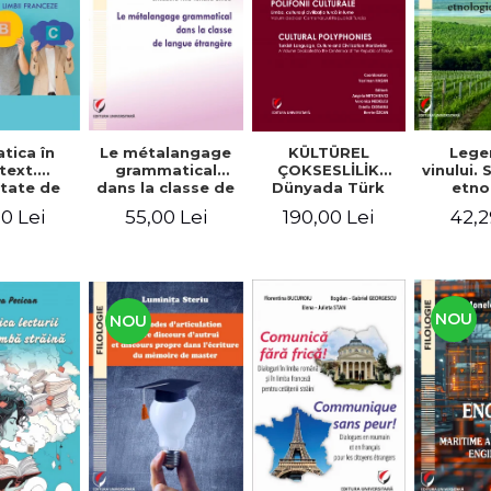
tica în
Le métalangage
KÜLTÜREL
Lege
text.
grammatical
ÇOKSESLİLİK
vinului.
tate de
dans la classe de
Dünyada Türk
etno
ltare a
langue étrangère
Dili, Kültürü ve
alim
0 Lei
55,00 Lei
190,00 Lei
42,2
enţelor
Medeniyeti.
unicare.
Türkiye
ca limbii
Cumhuriyeti’nin
nceze
100. Yılına
Armağan/
POLIFONII
NOU
NOU
CULTURALE
Limba, cultura și
civilizația turcă în
lume. Volum
dedicat
Centenarului