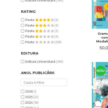
Editura Universitară
(381)
RATING
Peste
(3)
Peste
(3)
Peste
(3)
Grama
Peste
(3)
con
Modali
Peste
(381)
dezvo
50,0
compet
de com
EDITURA
Didacti
fra
Editura Universitară
(381)
NOU
ANUL PUBLICĂRII
2026
(1)
2025
(22)
2024
(18)