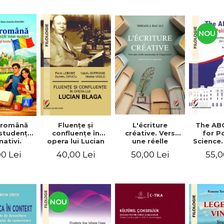
NOU
Fluenţe şi
L'écriture
The AB
 română
confluenţe în
créative. Vers
for Po
studenţii
opera lui Lucian
une réelle
Science.
ativi.
Blaga
autonomie de
vocabu
xerciţii şi
40,00 Lei
50,00 Lei
55,0
0 Lei
l'apprenant, Éd.
languag
ivel A1-B2
révisée et
for BA 
augmentée
NOU