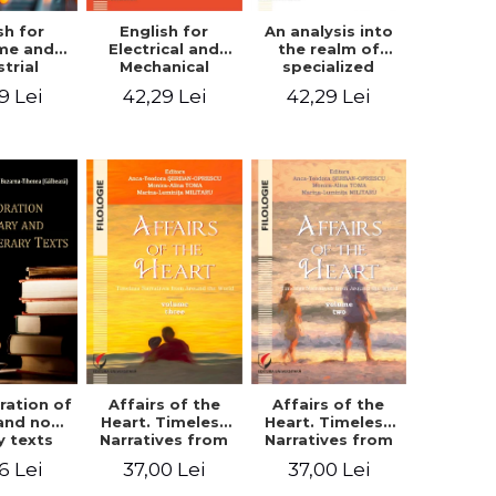
sh for
An analysis into
English for
ime and
the realm of
Electrical and
strial
specialized
Mechanical
eering
languages.
Engineering.
9 Lei
42,29 Lei
42,29 Lei
English for civil
Student’s book
and mechanical
engineering
ration of
Affairs of the
Affairs of the
 and non-
Heart. Timeless
Heart. Timeless
ry texts
Narratives from
Narratives from
Around the
Around the
6 Lei
37,00 Lei
37,00 Lei
World. Volume
World. Volume
three
two