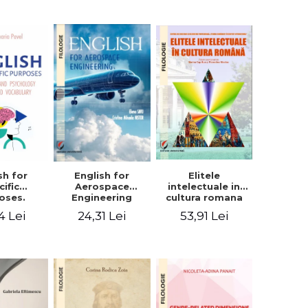
sh for
Elitele
English for
cific
intelectuale in
Aerospace
oses.
cultura romana
Engineering
ogy and
4 Lei
53,91 Lei
24,31 Lei
hology
alized
bulary