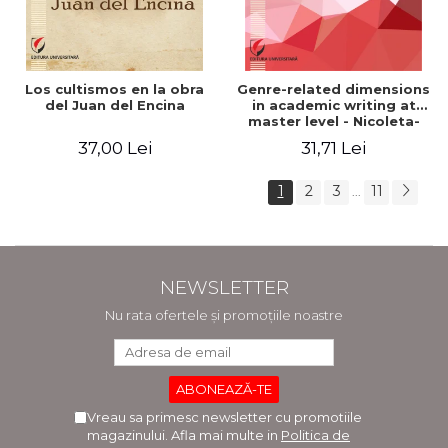
Los cultismos en la obra
Genre-related dimensions
del Juan del Encina
in academic writing at
master level - Nicoleta-
Adina Panait
37,00 Lei
31,71 Lei
1
2
3
11
...
NEWSLETTER
Nu rata ofertele și promoțiile noastre
Vreau sa primesc newsletter cu promotiile
magazinului. Afla mai multe in
Politica de