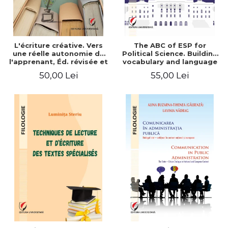
L'écriture créative. Vers
The ABC of ESP for
une réelle autonomie de
Political Science. Building
l'apprenant, Éd. révisée et
vocabulary and language
augmentée
skills for BA students
50,00 Lei
55,00 Lei