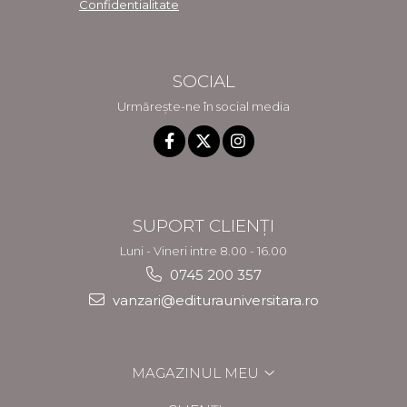
Confidentialitate
SOCIAL
Urmărește-ne în social media
SUPORT CLIENȚI
Luni - Vineri intre 8.00 - 16.00
0745 200 357
vanzari@editurauniversitara.ro
MAGAZINUL MEU