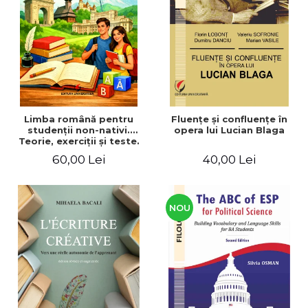
ADMINISTRATIVE
Cum Cumpăr
ȘTIINȚE ECONOMICE
Livrare
ȘTIINȚE EXACTE
Politica de Retur
EDUCAȚIE FIZICĂ ȘI SPORT
Formular de Retur
PREUNIVERSITARIA
Distribuitori
TIMP LIBER
ÎN CURS DE APARIȚIE
Limba română pentru
Fluenţe şi confluenţe în
studenţii non-nativi.
opera lui Lucian Blaga
NOUTĂȚI
Teorie, exerciţii şi teste.
Nivel A1-B2
PACHETE DE STUDIU
60,00 Lei
40,00 Lei
PROMOȚIILE LUNII
ULTIMELE EXEMPLARE
NOU