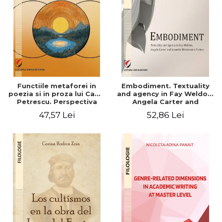
Functiile metaforei in
Embodiment. Textuality
poezia si in proza lui Camil
and agency in Fay Weldon,
Petrescu. Perspectiva
Angela Carter and
hermeneutica
Jeanette Winterson's
47,57 Lei
52,86 Lei
fiction