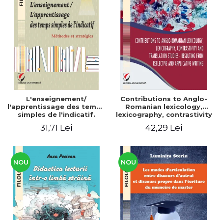
L'enseignement/
Contributions to Anglo-
l'apprentissage des temps
Romanian lexicology,
simples de l'indicatif.
lexicography, contrastivity
Méthodes et stratégies
and translation studies -
31,71 Lei
42,29 Lei
Resulting from reflective
and applicative writing
NOU
NOU