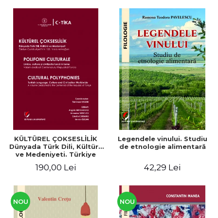
KÜLTÜREL ÇOKSESLİLİK
Legendele vinului. Studiu
Dünyada Türk Dili, Kültürü
de etnologie alimentară
ve Medeniyeti. Türkiye
Cumhuriyeti’nin 100. Yılına
190,00 Lei
42,29 Lei
Armağan/ POLIFONII
CULTURALE Limba, cultura
și civilizația turcă în lume.
Volum dedicat
Centenarului
NOU
NOU