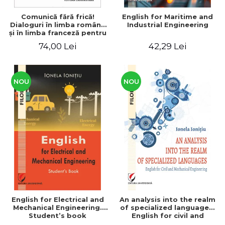
Comunică fără frică!
English for Maritime and
Dialoguri în limba română
Industrial Engineering
şi în limba franceză pentru
cetăţenii
74,00 Lei
42,29 Lei
străini/Communique sans
peur! Dialogues en
roumain et en français
pour les citoyens
étrangers
NOU
NOU
English for Electrical and
An analysis into the realm
Mechanical Engineering.
of specialized languages.
Student’s book
English for civil and
mechanical engineering