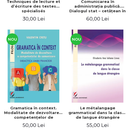
Techniques de lecture et
Comunicarea în
d’écriture des textes
administraţia publică.
spécialisés
Dialogul stat – cetăţean în
context naţional şi
30,00 Lei
60,00 Lei
european / Communication
in public administration .
The state-citizen dialogue
in national and European
context
NOU
NOU
Gramatica în context.
Le métalangage
Modalitate de dezvoltare a
grammatical dans la classe
competenţelor de
de langue étrangère
comunicare. Didactica
50,00 Lei
55,00 Lei
limbii franceze