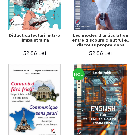
Didactica lecturii într-o
Les modes d’articulation
limbă străină
entre discours d’autrui et
discours propre dans
l’écriture du mémoire de
52,86 Lei
52,86 Lei
master
NOU