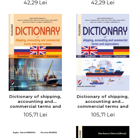
42,29 Lei
42,29 Lei
Dictionary of shipping,
Dictionary of shipping,
accounting and
accounting and
commercial terms and
commercial terms and
expressions. Russian-
expressions. English –
105,71 Lei
105,71 Lei
English-German
Russian – German