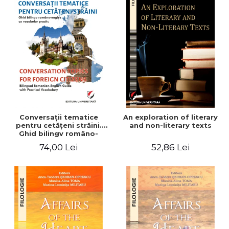
Conversaţii tematice
An exploration of literary
pentru cetăţeni străini.
and non-literary texts
Ghid bilingv româno-
englez cu vocabular
74,00 Lei
52,86 Lei
practic/Conversation
topics for foreign citizens.
Bilingual Romanian-English
guide with practical
vocabulary