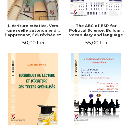
L'écriture créative. Vers
The ABC of ESP for
une réelle autonomie de
Political Science. Building
l'apprenant, Éd. révisée et
vocabulary and language
augmentée
skills for BA students
50,00 Lei
55,00 Lei