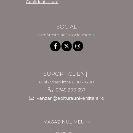
Confidentialitate
SOCIAL
Urmărește-ne în social media
SUPORT CLIENȚI
Luni - Vineri intre 8.00 - 16.00
0745 200 357
vanzari@editurauniversitara.ro
MAGAZINUL MEU