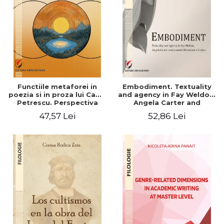
Functiile metaforei in
Embodiment. Textuality
poezia si in proza lui Camil
and agency in Fay Weldon,
Petrescu. Perspectiva
Angela Carter and
hermeneutica
Jeanette Winterson's
47,57 Lei
52,86 Lei
fiction