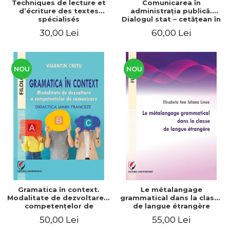
Techniques de lecture et
Comunicarea în
d’écriture des textes
administraţia publică.
spécialisés
Dialogul stat – cetăţean în
context naţional şi
30,00 Lei
60,00 Lei
european / Communication
in public administration .
The state-citizen dialogue
in national and European
context
NOU
NOU
Gramatica în context.
Le métalangage
Modalitate de dezvoltare a
grammatical dans la classe
competenţelor de
de langue étrangère
comunicare. Didactica
50,00 Lei
55,00 Lei
limbii franceze