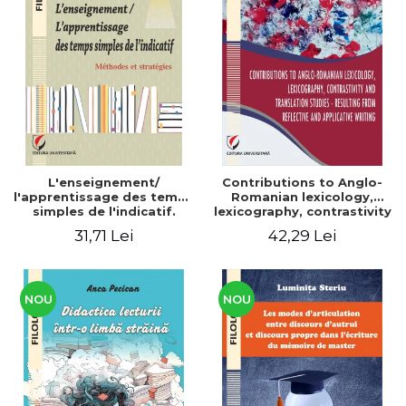
L'enseignement/
Contributions to Anglo-
l'apprentissage des temps
Romanian lexicology,
simples de l'indicatif.
lexicography, contrastivity
Méthodes et stratégies
and translation studies -
31,71 Lei
42,29 Lei
Resulting from reflective
and applicative writing
NOU
NOU