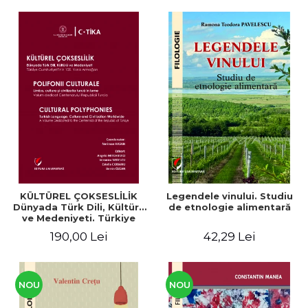
KÜLTÜREL ÇOKSESLİLİK
Legendele vinului. Studiu
Dünyada Türk Dili, Kültürü
de etnologie alimentară
ve Medeniyeti. Türkiye
Cumhuriyeti’nin 100. Yılına
190,00 Lei
42,29 Lei
Armağan/ POLIFONII
CULTURALE Limba, cultura
și civilizația turcă în lume.
Volum dedicat
Centenarului
NOU
NOU