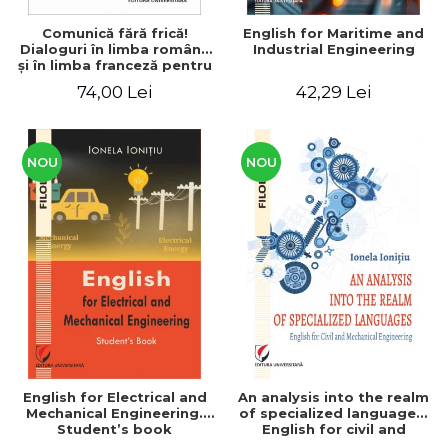
Comunică fără frică!
English for Maritime and
Dialoguri în limba română
Industrial Engineering
şi în limba franceză pentru
cetăţenii
74,00 Lei
42,29 Lei
străini/Communique sans
peur! Dialogues en
roumain et en français
pour les citoyens
étrangers
NOU
NOU
English for Electrical and
An analysis into the realm
Mechanical Engineering.
of specialized languages.
Student’s book
English for civil and
mechanical engineering