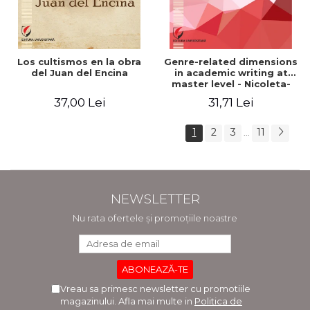
Los cultismos en la obra
Genre-related dimensions
del Juan del Encina
in academic writing at
master level - Nicoleta-
Adina Panait
37,00 Lei
31,71 Lei
1
2
3
11
...
NEWSLETTER
Nu rata ofertele și promoțiile noastre
Vreau sa primesc newsletter cu promotiile
magazinului. Afla mai multe in
Politica de