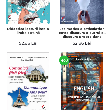
Didactica lecturii într-o
Les modes d’articulation
limbă străină
entre discours d’autrui et
discours propre dans
l’écriture du mémoire de
52,86 Lei
52,86 Lei
master
NOU