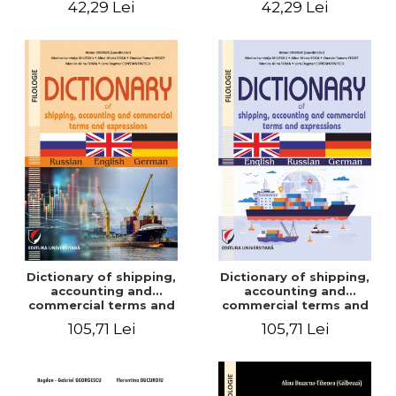
42,29 Lei
42,29 Lei
Dictionary of shipping,
Dictionary of shipping,
accounting and
accounting and
commercial terms and
commercial terms and
expressions. Russian-
expressions. English –
105,71 Lei
105,71 Lei
English-German
Russian – German