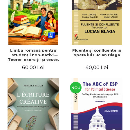
ADMINISTRATIVE
Cum Cumpăr
ȘTIINȚE ECONOMICE
Livrare
ȘTIINȚE EXACTE
Politica de Retur
EDUCAȚIE FIZICĂ ȘI SPORT
Formular de Retur
PREUNIVERSITARIA
Distribuitori
TIMP LIBER
ÎN CURS DE APARIȚIE
Limba română pentru
Fluenţe şi confluenţe în
studenţii non-nativi.
opera lui Lucian Blaga
NOUTĂȚI
Teorie, exerciţii şi teste.
Nivel A1-B2
PACHETE DE STUDIU
60,00 Lei
40,00 Lei
PROMOȚIILE LUNII
ULTIMELE EXEMPLARE
NOU