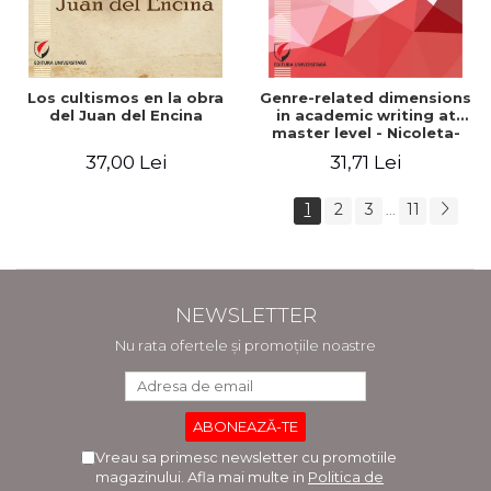
Los cultismos en la obra
Genre-related dimensions
del Juan del Encina
in academic writing at
master level - Nicoleta-
Adina Panait
37,00 Lei
31,71 Lei
1
2
3
11
...
NEWSLETTER
Nu rata ofertele și promoțiile noastre
Vreau sa primesc newsletter cu promotiile
magazinului. Afla mai multe in
Politica de