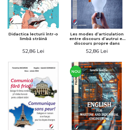
Didactica lecturii într-o
Les modes d’articulation
limbă străină
entre discours d’autrui et
discours propre dans
l’écriture du mémoire de
52,86 Lei
52,86 Lei
master
NOU