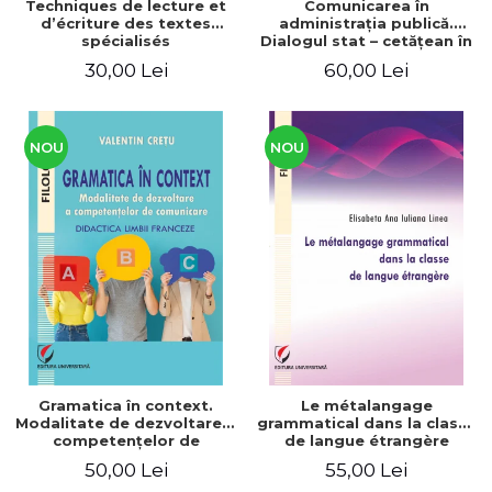
Techniques de lecture et
Comunicarea în
d’écriture des textes
administraţia publică.
spécialisés
Dialogul stat – cetăţean în
context naţional şi
30,00 Lei
60,00 Lei
european / Communication
in public administration .
The state-citizen dialogue
in national and European
context
NOU
NOU
Gramatica în context.
Le métalangage
Modalitate de dezvoltare a
grammatical dans la classe
competenţelor de
de langue étrangère
comunicare. Didactica
50,00 Lei
55,00 Lei
limbii franceze