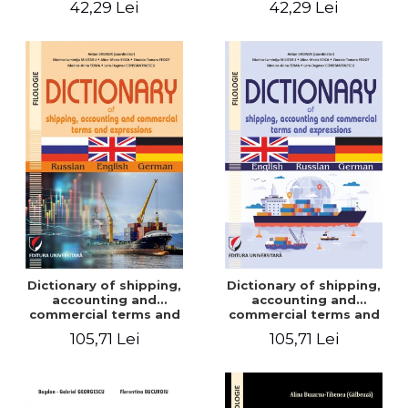
42,29 Lei
42,29 Lei
Dictionary of shipping,
Dictionary of shipping,
accounting and
accounting and
commercial terms and
commercial terms and
expressions. Russian-
expressions. English –
105,71 Lei
105,71 Lei
English-German
Russian – German