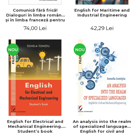
Comunică fără frică!
English for Maritime and
Dialoguri în limba română
Industrial Engineering
şi în limba franceză pentru
cetăţenii
74,00 Lei
42,29 Lei
străini/Communique sans
peur! Dialogues en
roumain et en français
pour les citoyens
étrangers
NOU
NOU
English for Electrical and
An analysis into the realm
Mechanical Engineering.
of specialized languages.
Student’s book
English for civil and
mechanical engineering