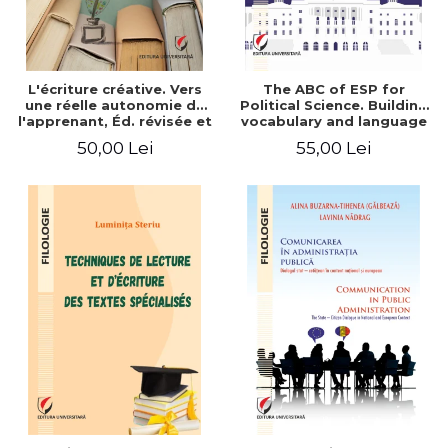
L'écriture créative. Vers
The ABC of ESP for
une réelle autonomie de
Political Science. Building
l'apprenant, Éd. révisée et
vocabulary and language
augmentée
skills for BA students
50,00 Lei
55,00 Lei