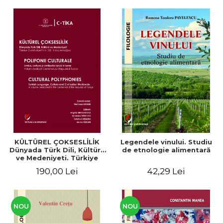
KÜLTÜREL ÇOKSESLİLİK
Legendele vinului. Studiu
Dünyada Türk Dili, Kültürü
de etnologie alimentară
ve Medeniyeti. Türkiye
Cumhuriyeti’nin 100. Yılına
190,00 Lei
42,29 Lei
Armağan/ POLIFONII
CULTURALE Limba, cultura
și civilizația turcă în lume.
Volum dedicat
Centenarului
NOU
NOU