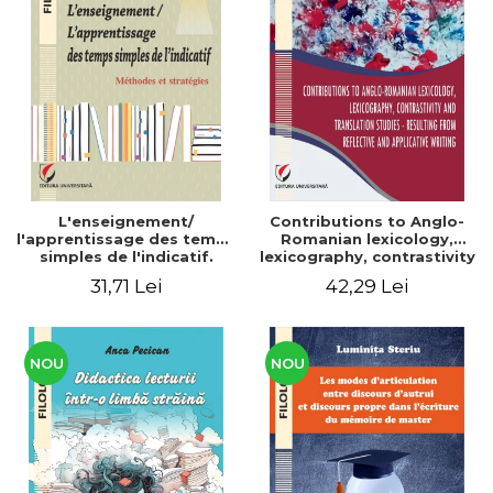
L'enseignement/
Contributions to Anglo-
l'apprentissage des temps
Romanian lexicology,
simples de l'indicatif.
lexicography, contrastivity
Méthodes et stratégies
and translation studies -
31,71 Lei
42,29 Lei
Resulting from reflective
and applicative writing
NOU
NOU