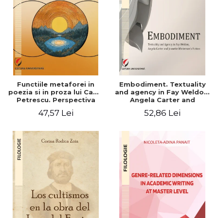
Functiile metaforei in
Embodiment. Textuality
poezia si in proza lui Camil
and agency in Fay Weldon,
Petrescu. Perspectiva
Angela Carter and
hermeneutica
Jeanette Winterson's
47,57 Lei
52,86 Lei
fiction