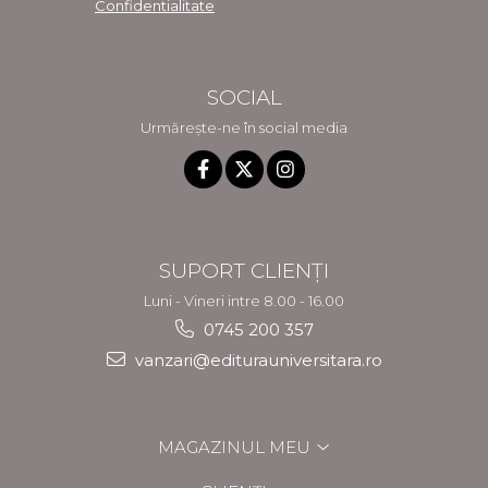
Confidentialitate
SOCIAL
Urmărește-ne în social media
SUPORT CLIENȚI
Luni - Vineri intre 8.00 - 16.00
0745 200 357
vanzari@editurauniversitara.ro
MAGAZINUL MEU