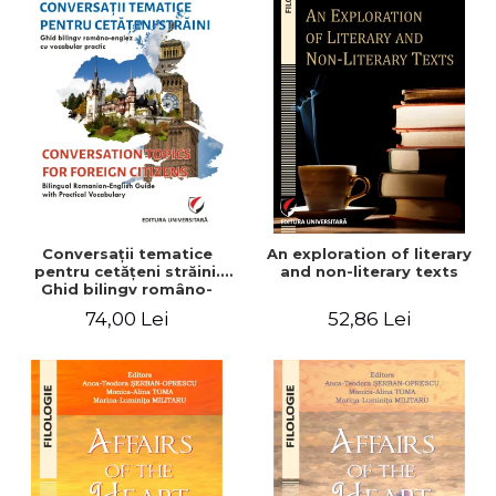
Conversaţii tematice
An exploration of literary
pentru cetăţeni străini.
and non-literary texts
Ghid bilingv româno-
englez cu vocabular
74,00 Lei
52,86 Lei
practic/Conversation
topics for foreign citizens.
Bilingual Romanian-English
guide with practical
vocabulary