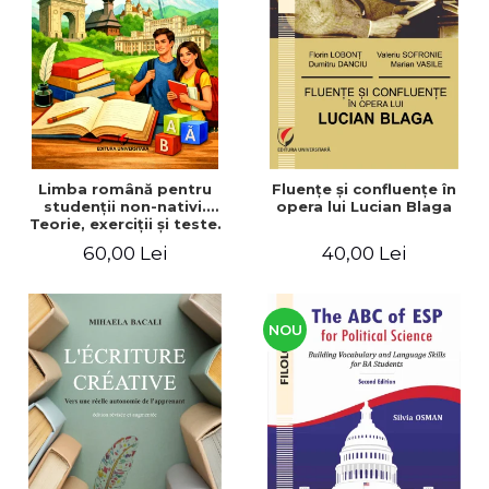
ADMINISTRATIVE
Cum Cumpăr
ȘTIINȚE ECONOMICE
Livrare
ȘTIINȚE EXACTE
Politica de Retur
EDUCAȚIE FIZICĂ ȘI SPORT
Formular de Retur
PREUNIVERSITARIA
Distribuitori
TIMP LIBER
ÎN CURS DE APARIȚIE
Limba română pentru
Fluenţe şi confluenţe în
studenţii non-nativi.
opera lui Lucian Blaga
NOUTĂȚI
Teorie, exerciţii şi teste.
Nivel A1-B2
PACHETE DE STUDIU
60,00 Lei
40,00 Lei
PROMOȚIILE LUNII
ULTIMELE EXEMPLARE
NOU