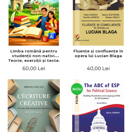
ADMINISTRATIVE
Cum Cumpăr
ȘTIINȚE ECONOMICE
Livrare
ȘTIINȚE EXACTE
Politica de Retur
EDUCAȚIE FIZICĂ ȘI SPORT
Formular de Retur
PREUNIVERSITARIA
Distribuitori
TIMP LIBER
ÎN CURS DE APARIȚIE
Limba română pentru
Fluenţe şi confluenţe în
studenţii non-nativi.
opera lui Lucian Blaga
NOUTĂȚI
Teorie, exerciţii şi teste.
Nivel A1-B2
PACHETE DE STUDIU
60,00 Lei
40,00 Lei
PROMOȚIILE LUNII
ULTIMELE EXEMPLARE
NOU