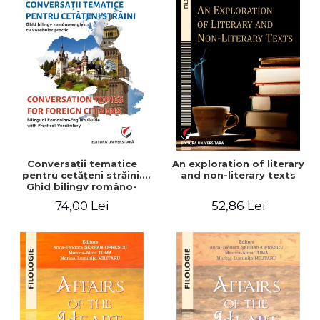
Conversaţii tematice
An exploration of literary
pentru cetăţeni străini.
and non-literary texts
Ghid bilingv româno-
englez cu vocabular
74,00 Lei
52,86 Lei
practic/Conversation
topics for foreign citizens.
Bilingual Romanian-English
guide with practical
vocabulary