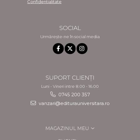
Confidentialitate
SOCIAL
Urmărește-ne în social media
SUPORT CLIENȚI
Luni - Vineri intre 8.00 - 16.00
0745 200 357
vanzari@editurauniversitara.ro
MAGAZINUL MEU