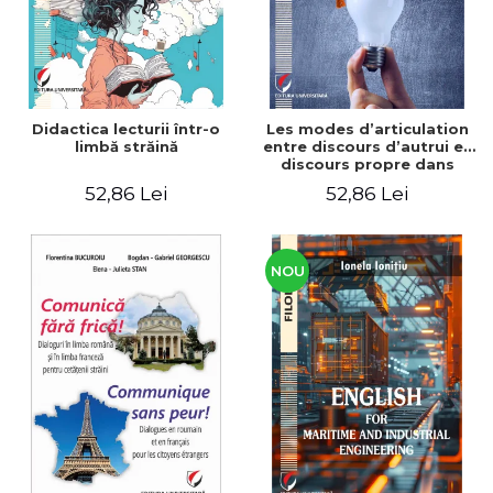
Didactica lecturii într-o
Les modes d’articulation
limbă străină
entre discours d’autrui et
discours propre dans
l’écriture du mémoire de
52,86 Lei
52,86 Lei
master
NOU