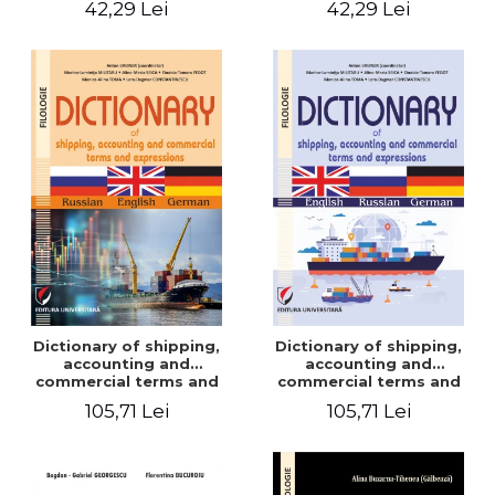
42,29 Lei
42,29 Lei
Dictionary of shipping,
Dictionary of shipping,
accounting and
accounting and
commercial terms and
commercial terms and
expressions. Russian-
expressions. English –
105,71 Lei
105,71 Lei
English-German
Russian – German