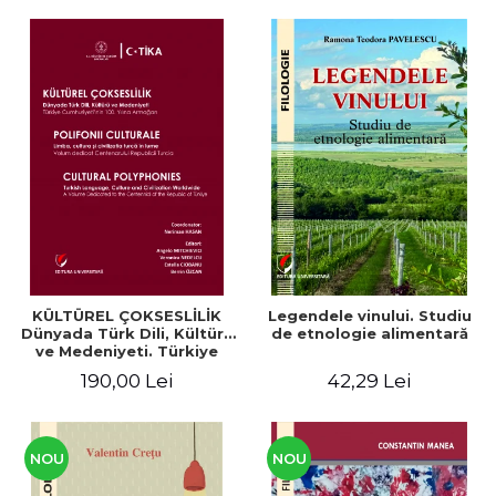
KÜLTÜREL ÇOKSESLİLİK
Legendele vinului. Studiu
Dünyada Türk Dili, Kültürü
de etnologie alimentară
ve Medeniyeti. Türkiye
Cumhuriyeti’nin 100. Yılına
190,00 Lei
42,29 Lei
Armağan/ POLIFONII
CULTURALE Limba, cultura
și civilizația turcă în lume.
Volum dedicat
Centenarului
NOU
NOU