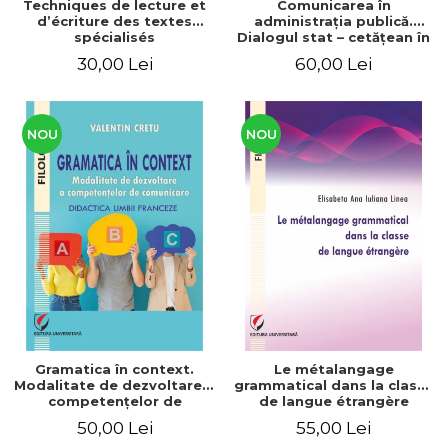
Techniques de lecture et
Comunicarea în
d’écriture des textes
administraţia publică.
spécialisés
Dialogul stat – cetăţean în
context naţional şi
30,00 Lei
60,00 Lei
european / Communication
in public administration .
The state-citizen dialogue
in national and European
context
NOU
NOU
Gramatica în context.
Le métalangage
Modalitate de dezvoltare a
grammatical dans la classe
competenţelor de
de langue étrangère
comunicare. Didactica
50,00 Lei
55,00 Lei
limbii franceze