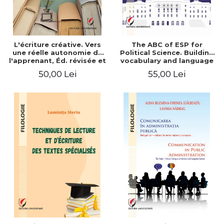
L'écriture créative. Vers
The ABC of ESP for
une réelle autonomie de
Political Science. Building
l'apprenant, Éd. révisée et
vocabulary and language
augmentée
skills for BA students
50,00 Lei
55,00 Lei