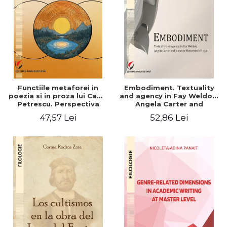
Functiile metaforei in
Embodiment. Textuality
poezia si in proza lui Camil
and agency in Fay Weldon,
Petrescu. Perspectiva
Angela Carter and
hermeneutica
Jeanette Winterson's
47,57 Lei
52,86 Lei
fiction