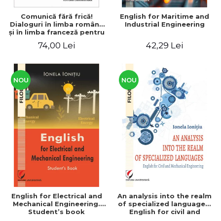
Comunică fără frică!
English for Maritime and
Dialoguri în limba română
Industrial Engineering
şi în limba franceză pentru
cetăţenii
74,00 Lei
42,29 Lei
străini/Communique sans
peur! Dialogues en
roumain et en français
pour les citoyens
étrangers
NOU
NOU
English for Electrical and
An analysis into the realm
Mechanical Engineering.
of specialized languages.
Student’s book
English for civil and
mechanical engineering