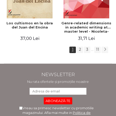
Los cultismos en la obra
Genre-related dimensions
del Juan del Encina
in academic writing at
master level - Nicoleta-
Adina Panait
37,00 Lei
31,71 Lei
1
2
3
11
...
NEWSLETTER
Nu rata ofertele și promoțiile noastre
Vreau sa primesc newsletter cu promotiile
magazinului. Afla mai multe in
Politica de