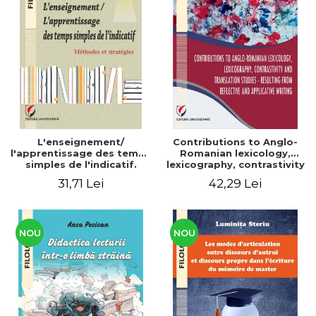
L'enseignement/
Contributions to Anglo-
l'apprentissage des temps
Romanian lexicology,
simples de l'indicatif.
lexicography, contrastivity
Méthodes et stratégies
and translation studies -
31,71 Lei
42,29 Lei
Resulting from reflective
and applicative writing
NOU
NOU