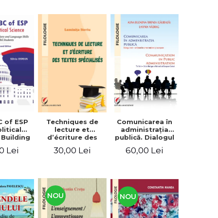
C of ESP
Techniques de
Comunicarea în
litical
lecture et
administraţia
 Building
d’écriture des
publică. Dialogul
lary and
textes
stat – cetăţean în
0 Lei
30,00 Lei
60,00 Lei
e skills
spécialisés
context naţional
students
şi european /
Communication
in public
administration .
The state-citizen
NOU
NOU
dialogue in
national and
European