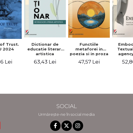
Functiile
of Trust.
Dictionar de
Embod
metaforei in
 2024
educatie literar-
Textua
poezia si in proza
artistica
agency
lui Camil
Weldon
47,57 Lei
6 Lei
63,43 Lei
52,8
Petrescu.
Cart
Perspectiva
Jea
hermeneutica
Winte
fic
SOCIAL
Urmărește-ne în social media