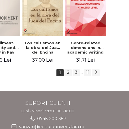
iment.
Los cultismos en
Genre-related
lity and
la obra del Juan
dimensions in
 in Fay
del Encina
academic writing
, Angela
at master level -
6 Lei
37,00 Lei
31,71 Lei
er and
Nicoleta-Adina
nette
Panait
rson's
1
2
3
11
...
tion
SUPORT CLIENȚI
Luni - Vineri intre 8.00 - 16.00
0745 200 357
vanzari@editurauniversitara.ro