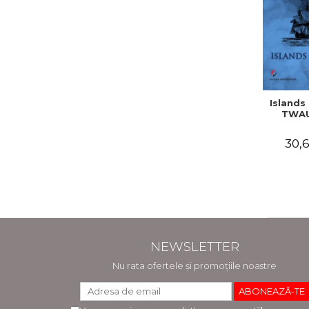
Islands 
TWAU
30,6
NEWSLETTER
Nu rata ofertele și promoțiile noastre