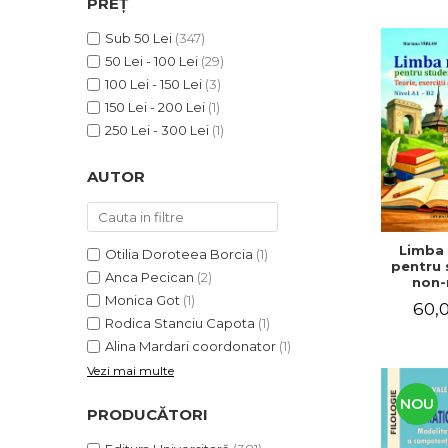
PREȚ
ADMINISTRATIVE
Cum Cumpăr
ȘTIINȚE ECONOMICE
Sub 50 Lei
(347)
Livrare
50 Lei - 100 Lei
(29)
ȘTIINȚE EXACTE
Politica de Retur
100 Lei - 150 Lei
(3)
EDUCAȚIE FIZICĂ ȘI SPORT
Formular de Retur
150 Lei - 200 Lei
(1)
PREUNIVERSITARIA
250 Lei - 300 Lei
(1)
Distribuitori
TIMP LIBER
ÎN CURS DE APARIȚIE
AUTOR
NOUTĂȚI
PACHETE DE STUDIU
Limba
Otilia Doroteea Borcia
(1)
PROMOȚIILE LUNII
pentru 
Anca Pecican
(2)
non-n
ULTIMELE EXEMPLARE
Teorie, e
Monica Got
(1)
60,0
teste. N
Rodica Stanciu Capota
(1)
Alina Mardari coordonator
(1)
Vezi mai multe
NOU
PRODUCĂTORI