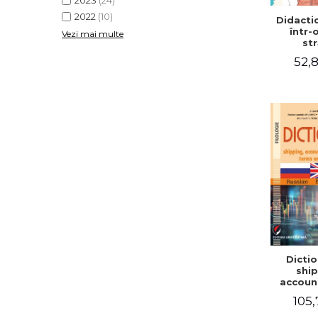
2023
(24)
2022
(10)
Didactic
într-
Vezi mai multe
str
52,8
Dictio
ship
accoun
comm
105,
term
expre