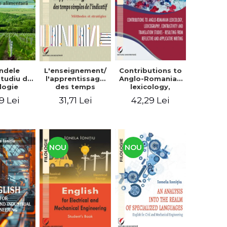
context
ndele
L'enseignement/
Contributions to
 Studiu de
l'apprentissage
Anglo-Romanian
logie
des temps
lexicology,
entară
simples de
lexicography,
9 Lei
31,71 Lei
42,29 Lei
l'indicatif.
contrastivity and
Méthodes et
translation
stratégies
studies -
Resulting from
reflective and
applicative
NOU
NOU
writing