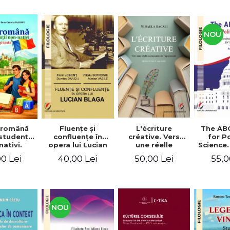
NOU
Fluenţe şi
L'écriture
The AB
 română
confluenţe în
créative. Vers
for Po
studenţii
opera lui Lucian
une réelle
Science.
ativi.
Blaga
autonomie de
vocabu
xerciţii şi
40,00 Lei
50,00 Lei
55,0
0 Lei
l'apprenant, Éd.
languag
ivel A1-B2
révisée et
for BA 
augmentée
NOU