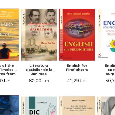
-English-
English – Russian
practic/Conversation
rman
– German
topics for
foreign citizens.
Bilingual
Romanian-
English guide
with practical
vocabulary
Literatura
Engli
s of the
English for
clasicilor de la
spe
Timeless
Firefighters
Junimea
purp
ves from
Sociol
nd the
80,00 Lei
50,7
0 Lei
42,29 Lei
psyc
 Volume
speci
ne
voca