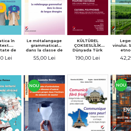
tica în
Le métalangage
KÜLTÜREL
Lege
text.
grammatical
ÇOKSESLİLİK
vinului.
tate de
dans la classe de
Dünyada Türk
etno
ltare a
langue étrangère
Dili, Kültürü ve
alim
0 Lei
55,00 Lei
190,00 Lei
42,2
enţelor
Medeniyeti.
unicare.
Türkiye
ca limbii
Cumhuriyeti’nin
nceze
100. Yılına
Armağan/
POLIFONII
NOU
NOU
CULTURALE
Limba, cultura și
civilizația turcă în
lume. Volum
dedicat
Centenarului