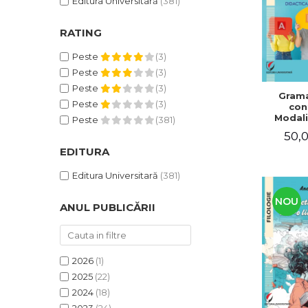
Editura Universitară
(381)
RATING
Peste
(3)
Peste
(3)
Peste
(3)
Grama
Peste
(3)
con
Modali
Peste
(381)
dezvo
50,0
compet
de com
EDITURA
Didacti
fra
Editura Universitară
(381)
NOU
ANUL PUBLICĂRII
2026
(1)
2025
(22)
2024
(18)