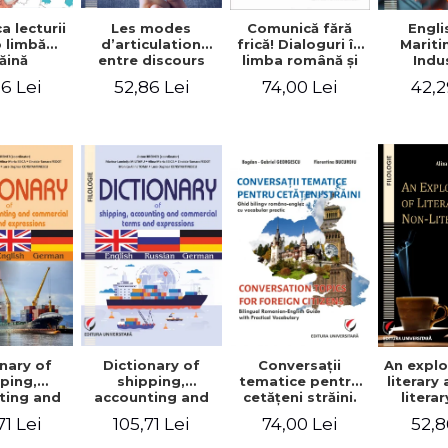
a lecturii
Les modes
Engli
Comunică fără
o limbă
d’articulation
Marit
frică! Dialoguri în
ăină
entre discours
Indu
limba română şi
d’autrui et
Engin
în limba franceză
6 Lei
52,86 Lei
42,2
74,00 Lei
discours propre
pentru cetăţenii
dans l’écriture du
străini/Communique
mémoire de
sans peur!
master
Dialogues en
roumain et en
français pour les
citoyens
étrangers
nary of
Dictionary of
Conversaţii
An explo
ping,
shipping,
tematice pentru
literary
ting and
accounting and
cetăţeni străini.
litera
ercial
commercial
Ghid bilingv
71 Lei
105,71 Lei
74,00 Lei
52,8
s and
terms and
româno-englez
ssions.
expressions.
cu vocabular