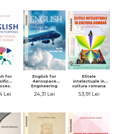
sh for
Elitele
English for
cific
intelectuale in
Aerospace
oses.
cultura romana
Engineering
ogy and
4 Lei
53,91 Lei
24,31 Lei
hology
alized
bulary