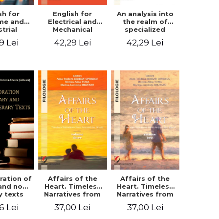
sh for
An analysis into
English for
ime and
the realm of
Electrical and
strial
specialized
Mechanical
eering
languages.
Engineering.
9 Lei
42,29 Lei
42,29 Lei
English for civil
Student’s book
and mechanical
engineering
ration of
Affairs of the
Affairs of the
 and non-
Heart. Timeless
Heart. Timeless
ry texts
Narratives from
Narratives from
Around the
Around the
6 Lei
37,00 Lei
37,00 Lei
World. Volume
World. Volume
three
two