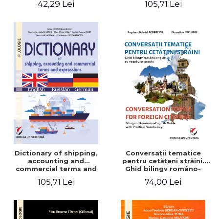
42,29 Lei
105,71 Lei
English-German
Dictionary of shipping,
Conversaţii tematice
accounting and
pentru cetăţeni străini.
commercial terms and
Ghid bilingv româno-
expressions. English –
englez cu vocabular
105,71 Lei
74,00 Lei
Russian – German
practic/Conversation
topics for foreign citizens.
Bilingual Romanian-English
guide with practical
vocabulary