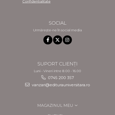
Confidentialitate
SOCIAL
Urmărește-ne în social media
SUPORT CLIENȚI
Luni - Vineri intre 8.00 - 16.00
0745 200 357
vanzari@editurauniversitara.ro
MAGAZINUL MEU