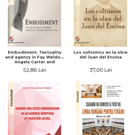
Embodiment. Textuality
Los cultismos en la obra
and agency in Fay Weldon,
del Juan del Encina
Angela Carter and
Jeanette Winterson's
52,86 Lei
37,00 Lei
fiction