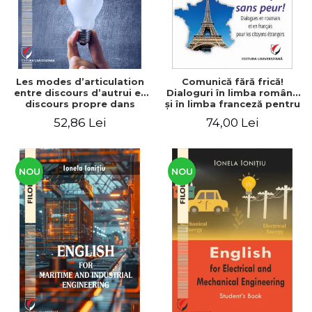
Les modes d’articulation
Comunică fără frică!
entre discours d’autrui et
Dialoguri în limba română
discours propre dans
şi în limba franceză pentru
l’écriture du mémoire de
cetăţenii
52,86 Lei
74,00 Lei
master
străini/Communique sans
peur! Dialogues en
roumain et en français
pour les citoyens
étrangers
NOU
NOU