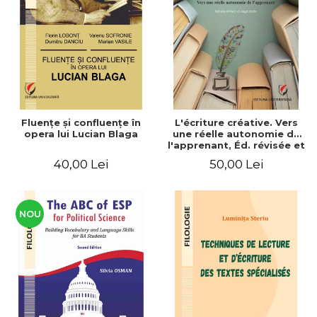
ADMINISTRATIVE
Cum Cumpăr
ȘTIINȚE ECONOMICE
Livrare
ȘTIINȚE EXACTE
Politica de Retur
EDUCAȚIE FIZICĂ ȘI SPORT
Formular de Retur
PREUNIVERSITARIA
Distribuitori
TIMP LIBER
ÎN CURS DE APARIȚIE
Fluenţe şi confluenţe în
L'écriture créative. Vers
opera lui Lucian Blaga
une réelle autonomie de
NOUTĂȚI
l'apprenant, Éd. révisée et
augmentée
PACHETE DE STUDIU
40,00 Lei
50,00 Lei
PROMOȚIILE LUNII
ULTIMELE EXEMPLARE
NOU