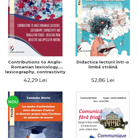
Contributions to Anglo-
Didactica lecturii într-o
Romanian lexicology,
limbă străină
lexicography, contrastivity
and translation studies -
42,29 Lei
52,86 Lei
Resulting from reflective
and applicative writing
NOU