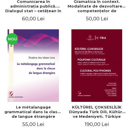
Comunicarea în
Gramatica în context.
administraţia publică.
Modalitate de dezvoltare a
Dialogul stat – cetăţean în
competenţelor de
context naţional şi
comunicare. Didactica
60,00 Lei
50,00 Lei
european / Communication
limbii franceze
in public administration .
The state-citizen dialogue
in national and European
context
NOU
Le métalangage
KÜLTÜREL ÇOKSESLİLİK
grammatical dans la classe
Dünyada Türk Dili, Kültürü
de langue étrangère
ve Medeniyeti. Türkiye
Cumhuriyeti’nin 100. Yılına
55,00 Lei
190,00 Lei
Armağan/ POLIFONII