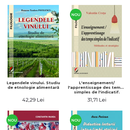
CULTURALE Limba, cultura
și civilizația turcă în lume.
Volum dedicat
Centenarului
NOU
Legendele vinului. Studiu
L'enseignement/
de etnologie alimentară
l'apprentissage des temps
simples de l'indicatif.
Méthodes et stratégies
42,29 Lei
31,71 Lei
NOU
NOU