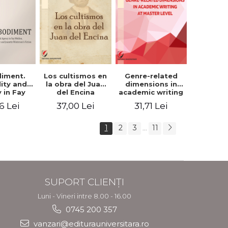
iment.
Los cultismos en
Genre-related
lity and
la obra del Juan
dimensions in
 in Fay
del Encina
academic writing
, Angela
at master level -
6 Lei
37,00 Lei
31,71 Lei
er and
Nicoleta-Adina
nette
Panait
rson's
1
2
3
11
...
tion
SUPORT CLIENȚI
Luni - Vineri intre 8.00 - 16.00
0745 200 357
vanzari@editurauniversitara.ro