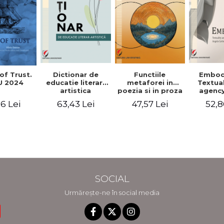
Functiile
of Trust.
Dictionar de
Embod
metaforei in
 2024
educatie literar-
Textua
poezia si in proza
artistica
agency
lui Camil
Weldon
47,57 Lei
6 Lei
63,43 Lei
52,8
Petrescu.
Cart
Perspectiva
Jea
hermeneutica
Winte
fic
SOCIAL
Urmărește-ne în social media