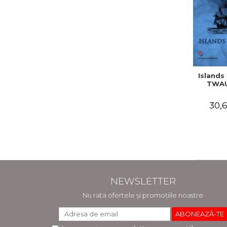
Islands 
TWAU
30,6
NEWSLETTER
Nu rata ofertele și promoțiile noastre