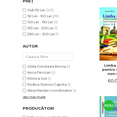
PREȚ
ADMINISTRATIVE
Cum Cumpăr
ȘTIINȚE ECONOMICE
Sub 50 Lei
(347)
Livrare
50 Lei - 100 Lei
(29)
ȘTIINȚE EXACTE
Politica de Retur
100 Lei - 150 Lei
(3)
EDUCAȚIE FIZICĂ ȘI SPORT
Formular de Retur
150 Lei - 200 Lei
(1)
PREUNIVERSITARIA
250 Lei - 300 Lei
(1)
Distribuitori
TIMP LIBER
ÎN CURS DE APARIȚIE
AUTOR
NOUTĂȚI
PACHETE DE STUDIU
Limba
Otilia Doroteea Borcia
(1)
PROMOȚIILE LUNII
pentru 
Anca Pecican
(2)
non-n
ULTIMELE EXEMPLARE
Teorie, e
Monica Got
(1)
60,0
teste. N
Rodica Stanciu Capota
(1)
Alina Mardari coordonator
(1)
Vezi mai multe
NOU
PRODUCĂTORI