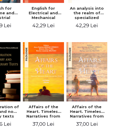
sh for
An analysis into
English for
ime and
the realm of
Electrical and
strial
specialized
Mechanical
eering
languages.
Engineering.
9 Lei
42,29 Lei
42,29 Lei
English for civil
Student’s book
and mechanical
engineering
ration of
Affairs of the
Affairs of the
 and non-
Heart. Timeless
Heart. Timeless
ry texts
Narratives from
Narratives from
Around the
Around the
6 Lei
37,00 Lei
37,00 Lei
World. Volume
World. Volume
three
two