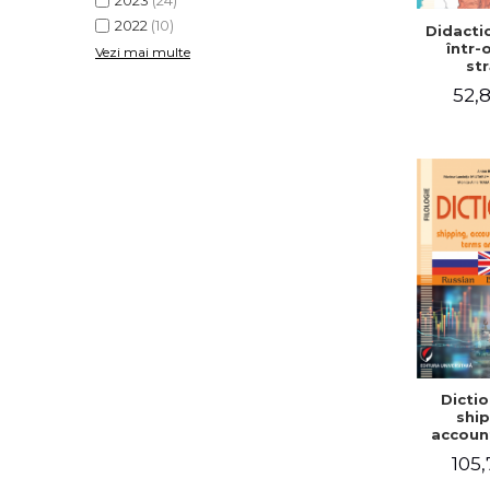
2023
(24)
2022
(10)
Didactic
într-
Vezi mai multe
str
52,8
Dictio
ship
accoun
comm
105,
term
expre