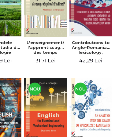
context
ndele
L'enseignement/
Contributions to
 Studiu de
l'apprentissage
Anglo-Romanian
logie
des temps
lexicology,
entară
simples de
lexicography,
9 Lei
31,71 Lei
42,29 Lei
l'indicatif.
contrastivity and
Méthodes et
translation
stratégies
studies -
Resulting from
reflective and
applicative
NOU
NOU
writing