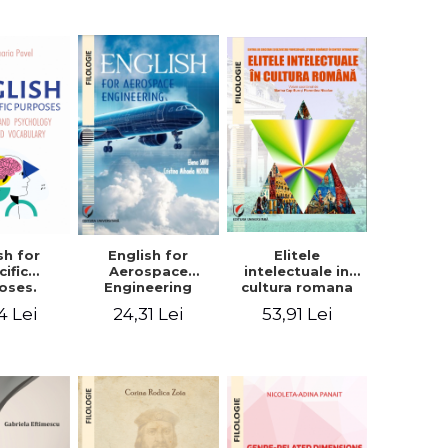
sh for
Elitele
English for
cific
intelectuale in
Aerospace
oses.
cultura romana
Engineering
ogy and
4 Lei
53,91 Lei
24,31 Lei
hology
alized
bulary