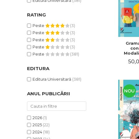
Editura Universitară
(381)
RATING
Peste
(3)
Peste
(3)
Peste
(3)
Grama
Peste
(3)
con
Modali
Peste
(381)
dezvo
50,0
compet
de com
EDITURA
Didacti
fra
Editura Universitară
(381)
NOU
ANUL PUBLICĂRII
2026
(1)
2025
(22)
2024
(18)