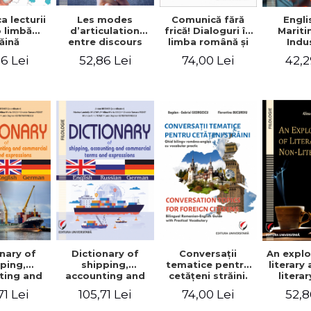
a lecturii
Les modes
Engli
Comunică fără
o limbă
d’articulation
Marit
frică! Dialoguri în
ăină
entre discours
Indu
limba română şi
d’autrui et
Engin
în limba franceză
6 Lei
52,86 Lei
42,2
74,00 Lei
discours propre
pentru cetăţenii
dans l’écriture du
străini/Communique
mémoire de
sans peur!
master
Dialogues en
roumain et en
français pour les
citoyens
étrangers
nary of
Dictionary of
Conversaţii
An explo
ping,
shipping,
tematice pentru
literary
ting and
accounting and
cetăţeni străini.
litera
ercial
commercial
Ghid bilingv
71 Lei
105,71 Lei
74,00 Lei
52,8
s and
terms and
româno-englez
ssions.
expressions.
cu vocabular