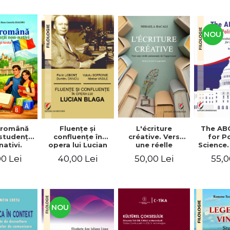
NOU
Fluenţe şi
L'écriture
The AB
 română
confluenţe în
créative. Vers
for Po
studenţii
opera lui Lucian
une réelle
Science.
ativi.
Blaga
autonomie de
vocabu
xerciţii şi
40,00 Lei
50,00 Lei
55,0
0 Lei
l'apprenant, Éd.
languag
ivel A1-B2
révisée et
for BA 
augmentée
NOU