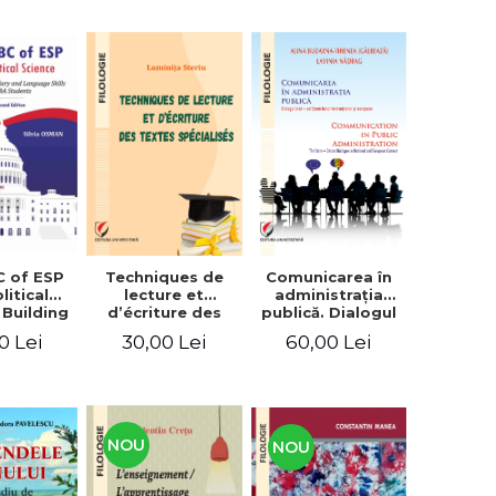
C of ESP
Techniques de
Comunicarea în
litical
lecture et
administraţia
 Building
d’écriture des
publică. Dialogul
lary and
textes
stat – cetăţean în
0 Lei
30,00 Lei
60,00 Lei
e skills
spécialisés
context naţional
students
şi european /
Communication
in public
administration .
The state-citizen
NOU
NOU
dialogue in
national and
European