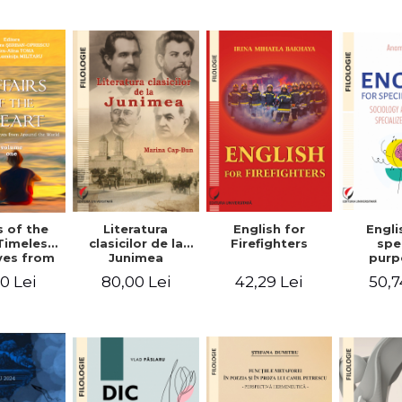
-English-
English – Russian
practic/Conversation
rman
– German
topics for
foreign citizens.
Bilingual
Romanian-
English guide
with practical
vocabulary
Literatura
Engli
s of the
English for
clasicilor de la
spe
Timeless
Firefighters
Junimea
purp
ves from
Sociol
nd the
80,00 Lei
50,7
0 Lei
42,29 Lei
psyc
 Volume
speci
ne
voca