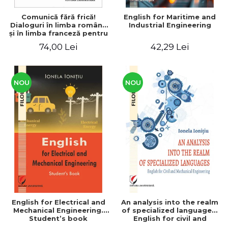
Comunică fără frică!
English for Maritime and
Dialoguri în limba română
Industrial Engineering
şi în limba franceză pentru
cetăţenii
74,00 Lei
42,29 Lei
străini/Communique sans
peur! Dialogues en
roumain et en français
pour les citoyens
étrangers
NOU
NOU
English for Electrical and
An analysis into the realm
Mechanical Engineering.
of specialized languages.
Student’s book
English for civil and
mechanical engineering