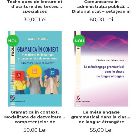
Techniques de lecture et
Comunicarea în
d’écriture des textes
administraţia publică.
spécialisés
Dialogul stat – cetăţean în
context naţional şi
30,00 Lei
60,00 Lei
european / Communication
in public administration .
The state-citizen dialogue
in national and European
context
NOU
NOU
Gramatica în context.
Le métalangage
Modalitate de dezvoltare a
grammatical dans la classe
competenţelor de
de langue étrangère
comunicare. Didactica
50,00 Lei
55,00 Lei
limbii franceze