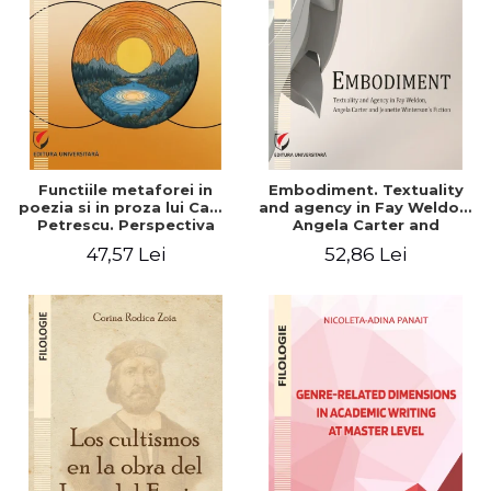
Functiile metaforei in
Embodiment. Textuality
poezia si in proza lui Camil
and agency in Fay Weldon,
Petrescu. Perspectiva
Angela Carter and
hermeneutica
Jeanette Winterson's
47,57 Lei
52,86 Lei
fiction