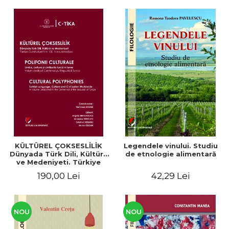
KÜLTÜREL ÇOKSESLİLİK
Legendele vinului. Studiu
Dünyada Türk Dili, Kültürü
de etnologie alimentară
ve Medeniyeti. Türkiye
Cumhuriyeti’nin 100. Yılına
190,00 Lei
42,29 Lei
Armağan/ POLIFONII
CULTURALE Limba, cultura
și civilizația turcă în lume.
Volum dedicat
Centenarului
NOU
NOU