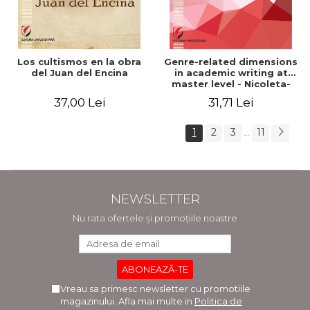
Los cultismos en la obra
Genre-related dimensions
del Juan del Encina
in academic writing at
master level - Nicoleta-
Adina Panait
37,00 Lei
31,71 Lei
1
2
3
11
...
NEWSLETTER
Nu rata ofertele și promoțiile noastre
Vreau sa primesc newsletter cu promotiile
magazinului. Afla mai multe in
Politica de