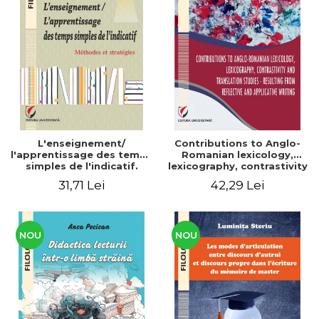
L'enseignement/
Contributions to Anglo-
l'apprentissage des temps
Romanian lexicology,
simples de l'indicatif.
lexicography, contrastivity
Méthodes et stratégies
and translation studies -
31,71 Lei
42,29 Lei
Resulting from reflective
and applicative writing
NOU
NOU