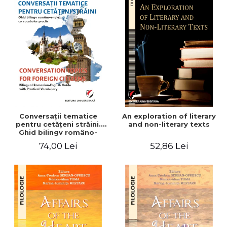
Conversaţii tematice
An exploration of literary
pentru cetăţeni străini.
and non-literary texts
Ghid bilingv româno-
englez cu vocabular
74,00 Lei
52,86 Lei
practic/Conversation
topics for foreign citizens.
Bilingual Romanian-English
guide with practical
vocabulary