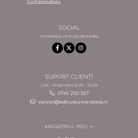
Confidentialitate
SOCIAL
Urmărește-ne în social media
SUPORT CLIENȚI
Luni - Vineri intre 8.00 - 16.00
0745 200 357
vanzari@editurauniversitara.ro
MAGAZINUL MEU