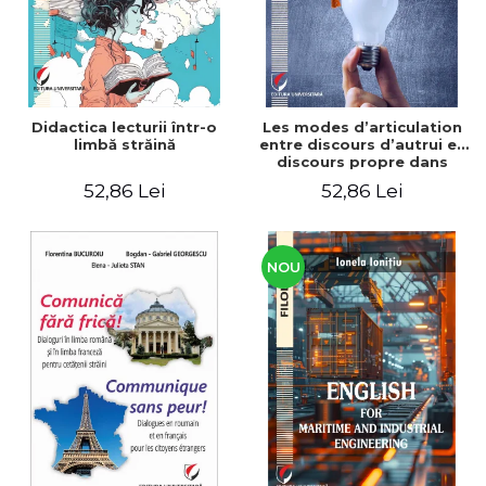
Didactica lecturii într-o
Les modes d’articulation
limbă străină
entre discours d’autrui et
discours propre dans
l’écriture du mémoire de
52,86 Lei
52,86 Lei
master
NOU