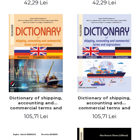
42,29 Lei
42,29 Lei
Dictionary of shipping,
Dictionary of shipping,
accounting and
accounting and
commercial terms and
commercial terms and
expressions. Russian-
expressions. English –
105,71 Lei
105,71 Lei
English-German
Russian – German