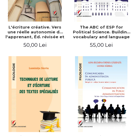
L'écriture créative. Vers
The ABC of ESP for
une réelle autonomie de
Political Science. Building
l'apprenant, Éd. révisée et
vocabulary and language
augmentée
skills for BA students
50,00 Lei
55,00 Lei