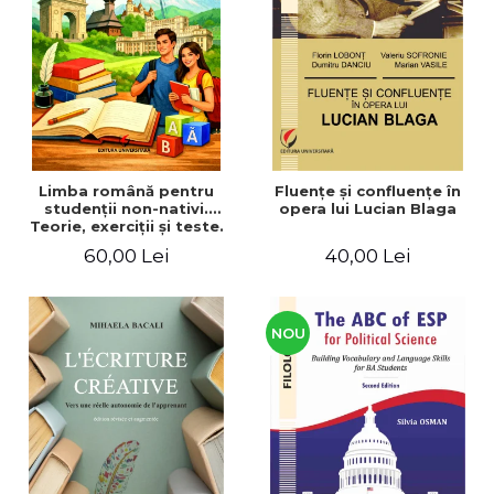
ADMINISTRATIVE
Cum Cumpăr
ȘTIINȚE ECONOMICE
Livrare
ȘTIINȚE EXACTE
Politica de Retur
EDUCAȚIE FIZICĂ ȘI SPORT
Formular de Retur
PREUNIVERSITARIA
Distribuitori
TIMP LIBER
ÎN CURS DE APARIȚIE
Limba română pentru
Fluenţe şi confluenţe în
studenţii non-nativi.
opera lui Lucian Blaga
NOUTĂȚI
Teorie, exerciţii şi teste.
Nivel A1-B2
PACHETE DE STUDIU
60,00 Lei
40,00 Lei
PROMOȚIILE LUNII
ULTIMELE EXEMPLARE
NOU