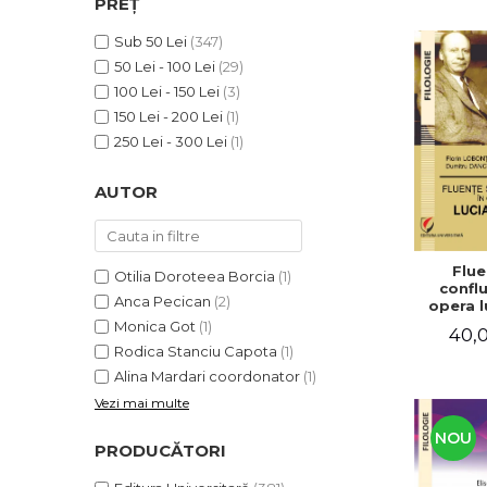
PREȚ
ADMINISTRATIVE
Cum Cumpăr
ȘTIINȚE ECONOMICE
Sub 50 Lei
(347)
Livrare
50 Lei - 100 Lei
(29)
ȘTIINȚE EXACTE
Politica de Retur
100 Lei - 150 Lei
(3)
EDUCAȚIE FIZICĂ ȘI SPORT
Formular de Retur
150 Lei - 200 Lei
(1)
PREUNIVERSITARIA
250 Lei - 300 Lei
(1)
Distribuitori
TIMP LIBER
ÎN CURS DE APARIȚIE
AUTOR
NOUTĂȚI
PACHETE DE STUDIU
Flue
Otilia Doroteea Borcia
(1)
PROMOȚIILE LUNII
conflu
Anca Pecican
(2)
opera l
ULTIMELE EXEMPLARE
Bl
Monica Got
(1)
40,0
Rodica Stanciu Capota
(1)
Alina Mardari coordonator
(1)
Vezi mai multe
NOU
PRODUCĂTORI