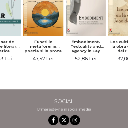
onar de
Embodiment.
Los cul
Functiile
 literar-
Textuality and
la obra
metaforei in
stica
agency in Fay
del 
poezia si in proza
Weldon, Angela
lui Camil
3 Lei
52,86 Lei
37,0
47,57 Lei
Carter and
Petrescu.
Jeanette
Perspectiva
Winterson's
hermeneutica
fiction
SOCIAL
Urmărește-ne în social media