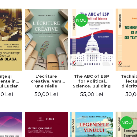
NOU
nţe şi
L'écriture
The ABC of ESP
Techni
enţe în
créative. Vers
for Political
lect
ui Lucian
une réelle
Science. Building
d’écri
aga
autonomie de
vocabulary and
te
0 Lei
50,00 Lei
55,00 Lei
30,0
l'apprenant, Éd.
language skills
spéci
révisée et
for BA students
augmentée
NOU