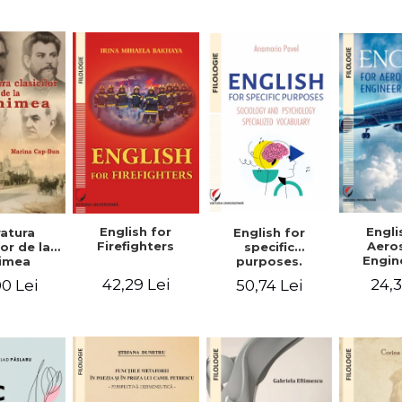
practic/Conversation
– Russian
topics for
erman
foreign citizens.
Bilingual
Romanian-
English guide
with practical
vocabulary
English for
Engli
ratura
English for
Firefighters
Aero
lor de la
specific
Engin
imea
purposes.
Sociology and
42,29 Lei
24,3
0 Lei
50,74 Lei
psychology
specialized
vocabulary