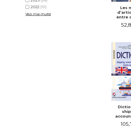
2023
(24)
2022
(10)
Les 
d’arti
Vezi mai multe
entre 
d’aut
52,8
discour
dans l’é
mémo
ma
Dictio
ship
accoun
comm
105,
term
expre