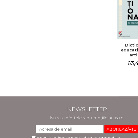
Dicti
educatie
arti
63,4
NEWSLETTER
Nu rata ofertele și promoțiile noastre
Vreau sa primesc newsletter cu promotiile