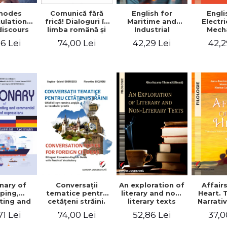
modes
English for
Comunică fără
Engli
culation
Maritime and
frică! Dialoguri în
Electr
discours
Industrial
limba română şi
Mech
rui et
Engineering
în limba franceză
Engin
6 Lei
42,29 Lei
74,00 Lei
42,2
s propre
pentru cetăţenii
Studen
criture du
străini/Communique
ire de
sans peur!
ster
Dialogues en
roumain et en
français pour les
citoyens
étrangers
Conversaţii
An exploration of
Affair
nary of
tematice pentru
literary and non-
Heart. 
ping,
cetăţeni străini.
literary texts
Narrati
ting and
Ghid bilingv
Arou
ercial
74,00 Lei
52,86 Lei
37,0
71 Lei
româno-englez
World.
s and
cu vocabular
th
ssions.