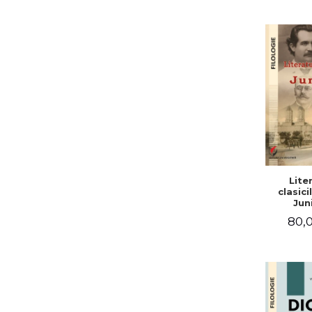
English 
– G
Lite
clasici
Jun
80,0