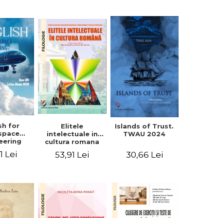
sh for
Elitele
Islands of Trust.
space
intelectuale in
TWAU 2024
eering
cultura romana
1 Lei
53,91 Lei
30,66 Lei