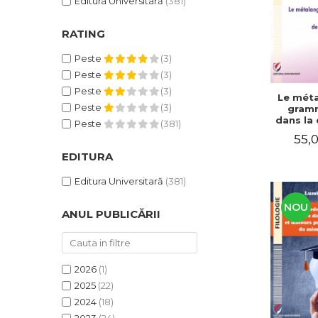
Editura Universitară
(381)
RATING
Peste
(3)
Peste
(3)
Peste
(3)
Le mét
Peste
(3)
gramm
dans la 
Peste
(381)
langue 
55,0
EDITURA
Editura Universitară
(381)
NOU
ANUL PUBLICĂRII
2026
(1)
2025
(22)
2024
(18)