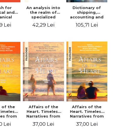
An analysis into
sh for
Dictionary of
the realm of
ical and
shipping,
specialized
anical
accounting and
languages.
eering.
commercial
42,29 Lei
9 Lei
105,71 Lei
English for civil
t’s book
terms and
and mechanical
expressions.
engineering
Russian-English-
German
s of the
Affairs of the
Affairs of the
Timeless
Heart. Timeless
Heart. Timeless
ves from
Narratives from
Narratives from
nd the
Around the
Around the
0 Lei
37,00 Lei
37,00 Lei
 Volume
World. Volume
World. Volume
ree
two
one