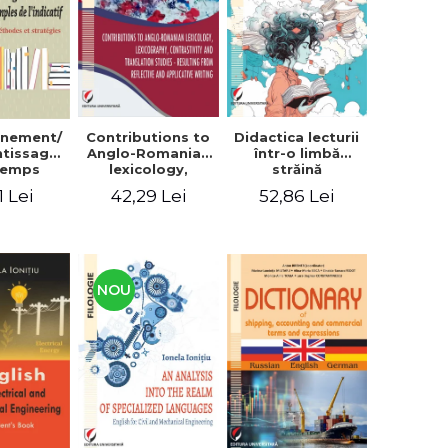
context
gnement/
Contributions to
Didactica lecturii
ntissage
Anglo-Romanian
într-o limbă
temps
lexicology,
străină
les de
lexicography,
1 Lei
42,29 Lei
52,86 Lei
icatif.
contrastivity and
des et
translation
tégies
studies -
Resulting from
reflective and
applicative
NOU
writing