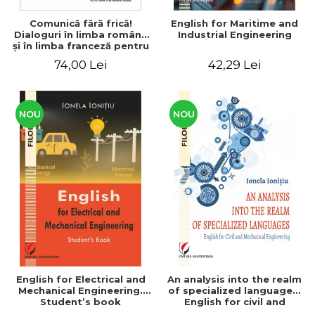
Comunică fără frică!
English for Maritime and
Dialoguri în limba română
Industrial Engineering
şi în limba franceză pentru
cetăţenii
74,00 Lei
42,29 Lei
străini/Communique sans
peur! Dialogues en
roumain et en français
pour les citoyens
étrangers
NOU
NOU
English for Electrical and
An analysis into the realm
Mechanical Engineering.
of specialized languages.
Student’s book
English for civil and
mechanical engineering