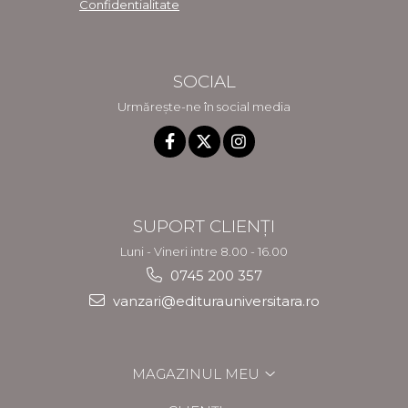
Confidentialitate
SOCIAL
Urmărește-ne în social media
SUPORT CLIENȚI
Luni - Vineri intre 8.00 - 16.00
0745 200 357
vanzari@editurauniversitara.ro
MAGAZINUL MEU