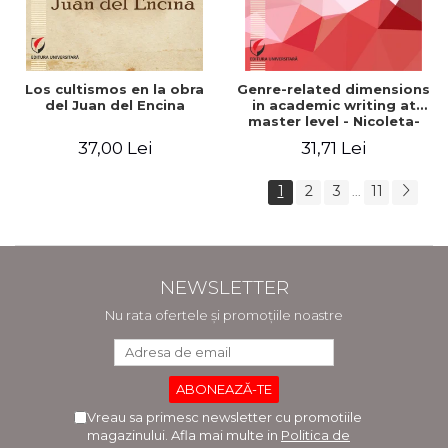
Los cultismos en la obra
Genre-related dimensions
del Juan del Encina
in academic writing at
master level - Nicoleta-
Adina Panait
37,00 Lei
31,71 Lei
1
2
3
11
...
NEWSLETTER
Nu rata ofertele și promoțiile noastre
Vreau sa primesc newsletter cu promotiile
magazinului. Afla mai multe in
Politica de