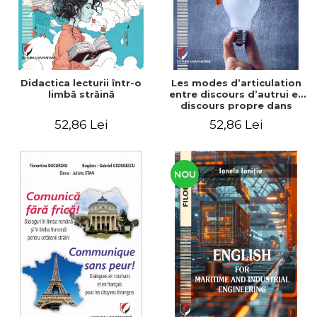
Didactica lecturii într-o
Les modes d’articulation
limbă străină
entre discours d’autrui et
discours propre dans
l’écriture du mémoire de
52,86 Lei
52,86 Lei
master
NOU