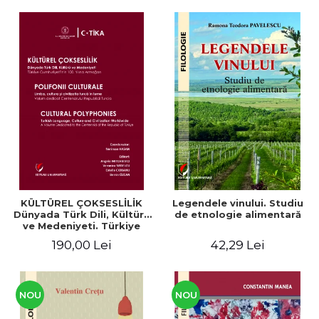
KÜLTÜREL ÇOKSESLİLİK
Legendele vinului. Studiu
Dünyada Türk Dili, Kültürü
de etnologie alimentară
ve Medeniyeti. Türkiye
Cumhuriyeti’nin 100. Yılına
190,00 Lei
42,29 Lei
Armağan/ POLIFONII
CULTURALE Limba, cultura
și civilizația turcă în lume.
Volum dedicat
Centenarului
NOU
NOU