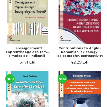
L'enseignement/
Contributions to Anglo-
l'apprentissage des temps
Romanian lexicology,
simples de l'indicatif.
lexicography, contrastivity
Méthodes et stratégies
and translation studies -
31,71 Lei
42,29 Lei
Resulting from reflective
and applicative writing
NOU
NOU