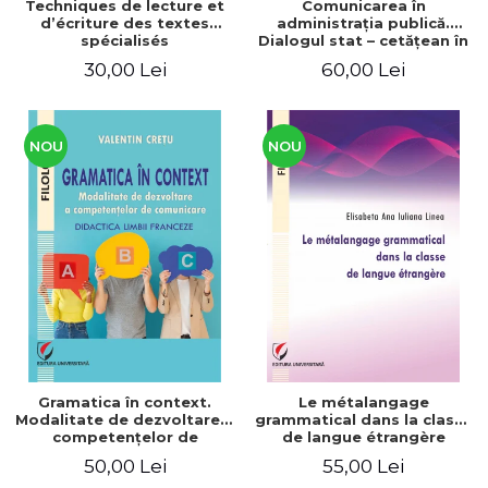
Techniques de lecture et
Comunicarea în
d’écriture des textes
administraţia publică.
spécialisés
Dialogul stat – cetăţean în
context naţional şi
30,00 Lei
60,00 Lei
european / Communication
in public administration .
The state-citizen dialogue
in national and European
context
NOU
NOU
Gramatica în context.
Le métalangage
Modalitate de dezvoltare a
grammatical dans la classe
competenţelor de
de langue étrangère
comunicare. Didactica
50,00 Lei
55,00 Lei
limbii franceze