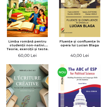
ADMINISTRATIVE
Cum Cumpăr
ȘTIINȚE ECONOMICE
Livrare
ȘTIINȚE EXACTE
Politica de Retur
EDUCAȚIE FIZICĂ ȘI SPORT
Formular de Retur
PREUNIVERSITARIA
Distribuitori
TIMP LIBER
ÎN CURS DE APARIȚIE
Limba română pentru
Fluenţe şi confluenţe în
studenţii non-nativi.
opera lui Lucian Blaga
NOUTĂȚI
Teorie, exerciţii şi teste.
Nivel A1-B2
PACHETE DE STUDIU
60,00 Lei
40,00 Lei
PROMOȚIILE LUNII
ULTIMELE EXEMPLARE
NOU