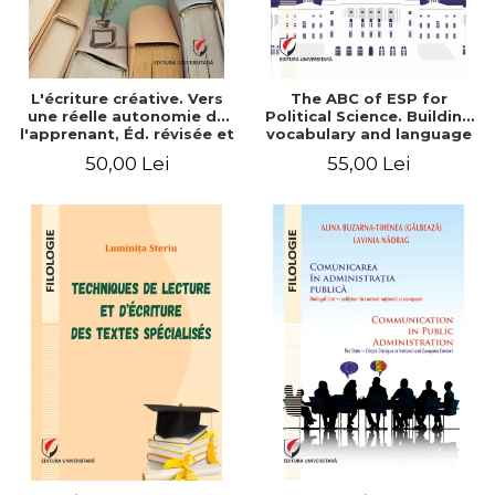
L'écriture créative. Vers
The ABC of ESP for
une réelle autonomie de
Political Science. Building
l'apprenant, Éd. révisée et
vocabulary and language
augmentée
skills for BA students
50,00 Lei
55,00 Lei