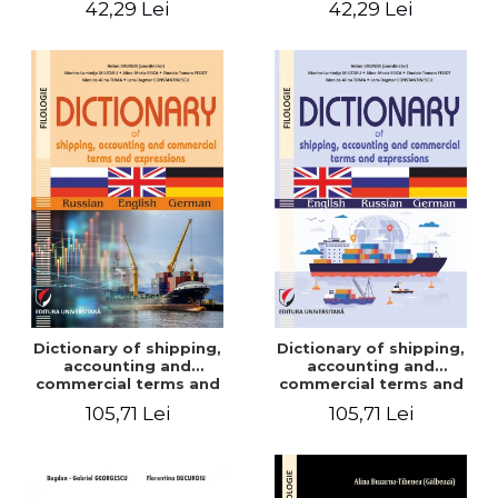
42,29 Lei
42,29 Lei
Dictionary of shipping,
Dictionary of shipping,
accounting and
accounting and
commercial terms and
commercial terms and
expressions. Russian-
expressions. English –
105,71 Lei
105,71 Lei
English-German
Russian – German