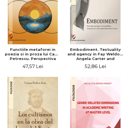
Functiile metaforei in
Embodiment. Textuality
poezia si in proza lui Camil
and agency in Fay Weldon,
Petrescu. Perspectiva
Angela Carter and
hermeneutica
Jeanette Winterson's
47,57 Lei
52,86 Lei
fiction