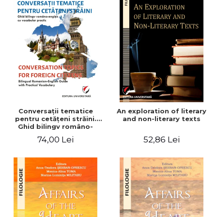
Conversaţii tematice
An exploration of literary
pentru cetăţeni străini.
and non-literary texts
Ghid bilingv româno-
englez cu vocabular
74,00 Lei
52,86 Lei
practic/Conversation
topics for foreign citizens.
Bilingual Romanian-English
guide with practical
vocabulary