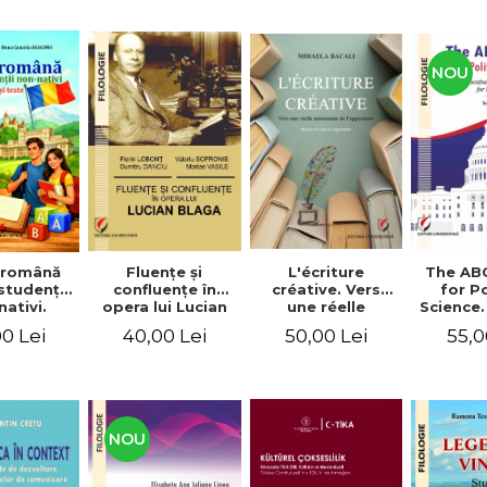
NOU
Fluenţe şi
L'écriture
The AB
 română
confluenţe în
créative. Vers
for Po
studenţii
opera lui Lucian
une réelle
Science.
ativi.
Blaga
autonomie de
vocabu
xerciţii şi
40,00 Lei
50,00 Lei
55,0
0 Lei
l'apprenant, Éd.
languag
ivel A1-B2
révisée et
for BA 
augmentée
NOU