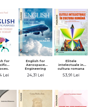
sh for
Elitele
English for
cific
intelectuale in
Aerospace
oses.
cultura romana
Engineering
ogy and
4 Lei
53,91 Lei
24,31 Lei
hology
alized
bulary