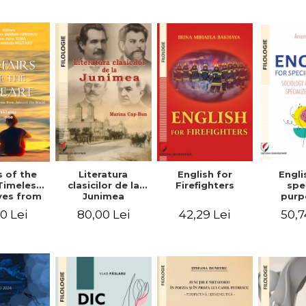
-English-
English – Russian
practic/Conversation
rman
– German
topics for
foreign citizens.
Bilingual
Romanian-
English guide
with practical
vocabulary
Literatura
Engli
s of the
English for
clasicilor de la
spe
Timeless
Firefighters
Junimea
purp
ves from
Sociol
nd the
80,00 Lei
50,7
0 Lei
42,29 Lei
psyc
 Volume
speci
ne
voca