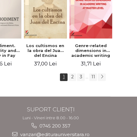
iment.
Los cultismos en
Genre-related
lity and
la obra del Juan
dimensions in
 in Fay
del Encina
academic writing
, Angela
at master level -
6 Lei
37,00 Lei
31,71 Lei
er and
Nicoleta-Adina
nette
Panait
rson's
1
2
3
11
...
tion
SUPORT CLIENȚI
Luni - Vineri intre 8.00 - 16.00
0745 200 357
vanzari@editurauniversitara.ro