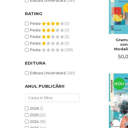
Editura Universitară
(381)
RATING
Peste
(3)
Peste
(3)
Peste
(3)
Grama
Peste
(3)
con
Modali
Peste
(381)
dezvo
50,0
compet
de com
EDITURA
Didacti
fra
Editura Universitară
(381)
NOU
ANUL PUBLICĂRII
2026
(1)
2025
(22)
2024
(18)