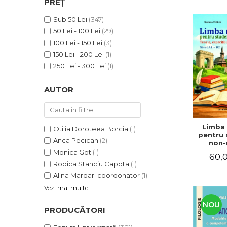
PREȚ
ADMINISTRATIVE
Cum Cumpăr
ȘTIINȚE ECONOMICE
Sub 50 Lei
(347)
Livrare
50 Lei - 100 Lei
(29)
ȘTIINȚE EXACTE
Politica de Retur
100 Lei - 150 Lei
(3)
EDUCAȚIE FIZICĂ ȘI SPORT
Formular de Retur
150 Lei - 200 Lei
(1)
PREUNIVERSITARIA
250 Lei - 300 Lei
(1)
Distribuitori
TIMP LIBER
ÎN CURS DE APARIȚIE
AUTOR
NOUTĂȚI
PACHETE DE STUDIU
Limba
Otilia Doroteea Borcia
(1)
PROMOȚIILE LUNII
pentru 
Anca Pecican
(2)
non-n
ULTIMELE EXEMPLARE
Teorie, e
Monica Got
(1)
60,0
teste. N
Rodica Stanciu Capota
(1)
Alina Mardari coordonator
(1)
Vezi mai multe
NOU
PRODUCĂTORI