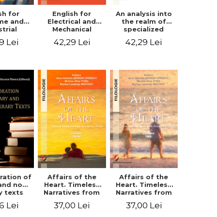
sh for
An analysis into
English for
ime and
the realm of
Electrical and
strial
specialized
Mechanical
eering
languages.
Engineering.
9 Lei
42,29 Lei
42,29 Lei
English for civil
Student’s book
and mechanical
engineering
ration of
Affairs of the
Affairs of the
 and non-
Heart. Timeless
Heart. Timeless
ry texts
Narratives from
Narratives from
Around the
Around the
6 Lei
37,00 Lei
37,00 Lei
World. Volume
World. Volume
three
two