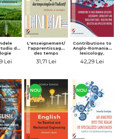
context
ndele
L'enseignement/
Contributions to
 Studiu de
l'apprentissage
Anglo-Romanian
logie
des temps
lexicology,
entară
simples de
lexicography,
9 Lei
31,71 Lei
42,29 Lei
l'indicatif.
contrastivity and
Méthodes et
translation
stratégies
studies -
Resulting from
reflective and
applicative
NOU
NOU
writing