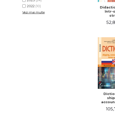
2023
(24)
2022
(10)
Didactic
într-
Vezi mai multe
str
52,8
Dictio
ship
accoun
comm
105,
term
expre