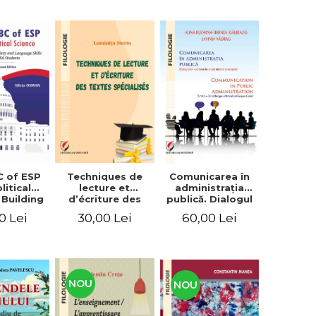
C of ESP
Techniques de
Comunicarea în
litical
lecture et
administraţia
 Building
d’écriture des
publică. Dialogul
lary and
textes
stat – cetăţean în
0 Lei
30,00 Lei
60,00 Lei
e skills
spécialisés
context naţional
students
şi european /
Communication
in public
administration .
The state-citizen
NOU
NOU
dialogue in
national and
European