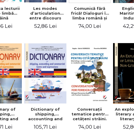
a lecturii
Les modes
Engli
Comunică fără
o limbă
d’articulation
Marit
frică! Dialoguri în
ăină
entre discours
Indu
limba română şi
d’autrui et
Engin
în limba franceză
6 Lei
52,86 Lei
42,2
74,00 Lei
discours propre
pentru cetăţenii
dans l’écriture du
străini/Communique
mémoire de
sans peur!
master
Dialogues en
roumain et en
français pour les
citoyens
étrangers
nary of
Dictionary of
Conversaţii
An explo
ping,
shipping,
tematice pentru
literary
ting and
accounting and
cetăţeni străini.
litera
ercial
commercial
Ghid bilingv
71 Lei
105,71 Lei
74,00 Lei
52,8
s and
terms and
româno-englez
ssions.
expressions.
cu vocabular