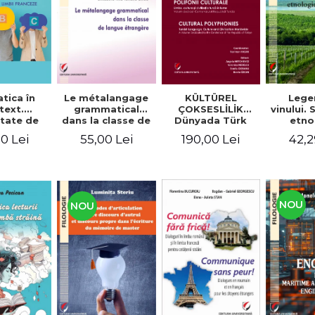
tica în
Le métalangage
KÜLTÜREL
Lege
text.
grammatical
ÇOKSESLİLİK
vinului.
tate de
dans la classe de
Dünyada Türk
etno
ltare a
langue étrangère
Dili, Kültürü ve
alim
0 Lei
55,00 Lei
190,00 Lei
42,2
enţelor
Medeniyeti.
unicare.
Türkiye
ca limbii
Cumhuriyeti’nin
nceze
100. Yılına
Armağan/
POLIFONII
NOU
NOU
CULTURALE
Limba, cultura și
civilizația turcă în
lume. Volum
dedicat
Centenarului