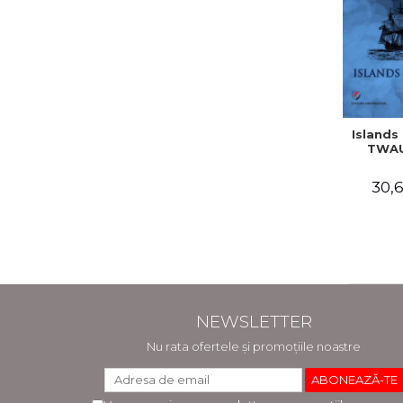
Islands 
TWAU
30,6
NEWSLETTER
Nu rata ofertele și promoțiile noastre