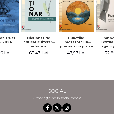
Functiile
of Trust.
Dictionar de
Embod
metaforei in
 2024
educatie literar-
Textua
poezia si in proza
artistica
agency
lui Camil
Weldon
47,57 Lei
6 Lei
63,43 Lei
52,8
Petrescu.
Cart
Perspectiva
Jea
hermeneutica
Winte
fic
SOCIAL
Urmărește-ne în social media