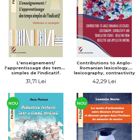
L'enseignement/
Contributions to Anglo-
l'apprentissage des temps
Romanian lexicology,
simples de l'indicatif.
lexicography, contrastivity
Méthodes et stratégies
and translation studies -
31,71 Lei
42,29 Lei
Resulting from reflective
and applicative writing
NOU
NOU