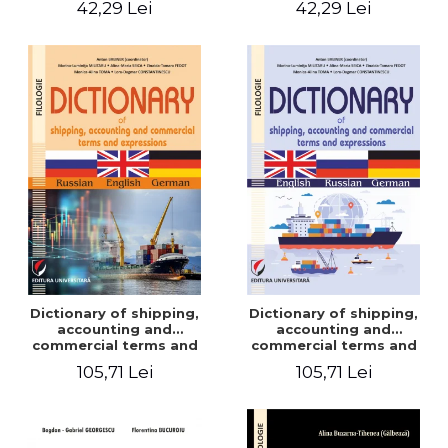
42,29 Lei
42,29 Lei
Dictionary of shipping,
Dictionary of shipping,
accounting and
accounting and
commercial terms and
commercial terms and
expressions. Russian-
expressions. English –
105,71 Lei
105,71 Lei
English-German
Russian – German