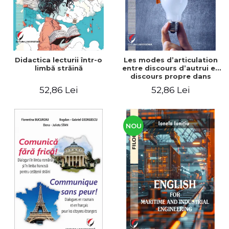
Didactica lecturii într-o
Les modes d’articulation
limbă străină
entre discours d’autrui et
discours propre dans
l’écriture du mémoire de
52,86 Lei
52,86 Lei
master
NOU