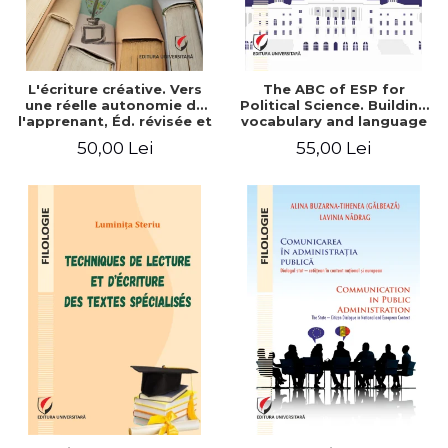
L'écriture créative. Vers
The ABC of ESP for
une réelle autonomie de
Political Science. Building
l'apprenant, Éd. révisée et
vocabulary and language
augmentée
skills for BA students
50,00 Lei
55,00 Lei