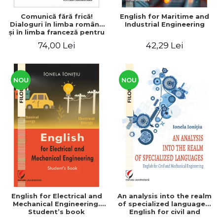
Comunică fără frică!
English for Maritime and
Dialoguri în limba română
Industrial Engineering
şi în limba franceză pentru
cetăţenii
74,00 Lei
42,29 Lei
străini/Communique sans
peur! Dialogues en
roumain et en français
pour les citoyens
étrangers
NOU
NOU
English for Electrical and
An analysis into the realm
Mechanical Engineering.
of specialized languages.
Student’s book
English for civil and
mechanical engineering