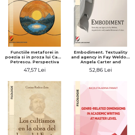
Functiile metaforei in
Embodiment. Textuality
poezia si in proza lui Camil
and agency in Fay Weldon,
Petrescu. Perspectiva
Angela Carter and
hermeneutica
Jeanette Winterson's
47,57 Lei
52,86 Lei
fiction