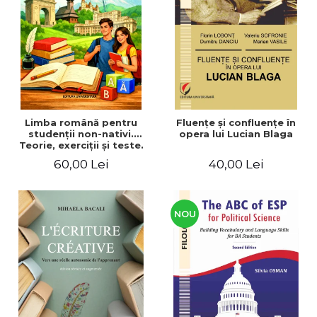
ADMINISTRATIVE
Cum Cumpăr
ȘTIINȚE ECONOMICE
Livrare
ȘTIINȚE EXACTE
Politica de Retur
EDUCAȚIE FIZICĂ ȘI SPORT
Formular de Retur
PREUNIVERSITARIA
Distribuitori
TIMP LIBER
ÎN CURS DE APARIȚIE
Limba română pentru
Fluenţe şi confluenţe în
studenţii non-nativi.
opera lui Lucian Blaga
NOUTĂȚI
Teorie, exerciţii şi teste.
Nivel A1-B2
PACHETE DE STUDIU
60,00 Lei
40,00 Lei
PROMOȚIILE LUNII
ULTIMELE EXEMPLARE
NOU