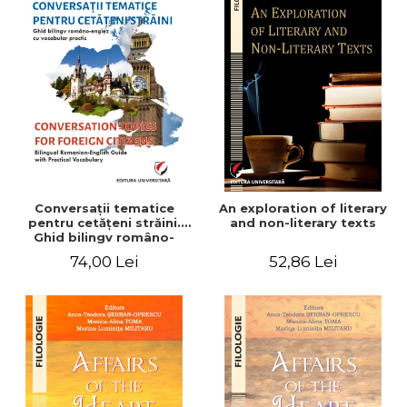
Conversaţii tematice
An exploration of literary
pentru cetăţeni străini.
and non-literary texts
Ghid bilingv româno-
englez cu vocabular
74,00 Lei
52,86 Lei
practic/Conversation
topics for foreign citizens.
Bilingual Romanian-English
guide with practical
vocabulary