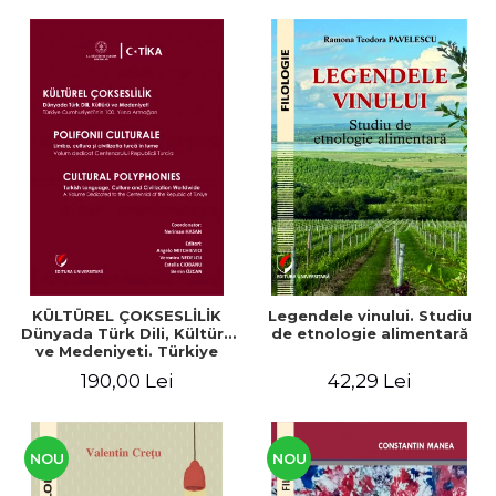
KÜLTÜREL ÇOKSESLİLİK
Legendele vinului. Studiu
Dünyada Türk Dili, Kültürü
de etnologie alimentară
ve Medeniyeti. Türkiye
Cumhuriyeti’nin 100. Yılına
190,00 Lei
42,29 Lei
Armağan/ POLIFONII
CULTURALE Limba, cultura
și civilizația turcă în lume.
Volum dedicat
Centenarului
NOU
NOU