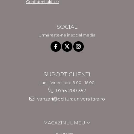
Confidentialitate
SOCIAL
Urmărește-ne în social media
SUPORT CLIENȚI
Luni - Vineri intre 8.00 - 16.00
0745 200 357
vanzari@editurauniversitara.ro
MAGAZINUL MEU