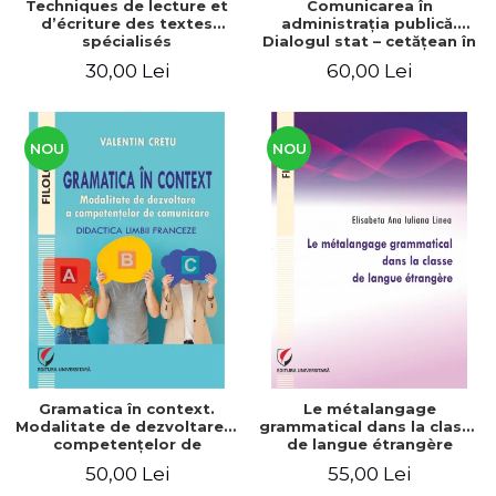
Techniques de lecture et
Comunicarea în
d’écriture des textes
administraţia publică.
spécialisés
Dialogul stat – cetăţean în
context naţional şi
30,00 Lei
60,00 Lei
european / Communication
in public administration .
The state-citizen dialogue
in national and European
context
NOU
NOU
Gramatica în context.
Le métalangage
Modalitate de dezvoltare a
grammatical dans la classe
competenţelor de
de langue étrangère
comunicare. Didactica
50,00 Lei
55,00 Lei
limbii franceze