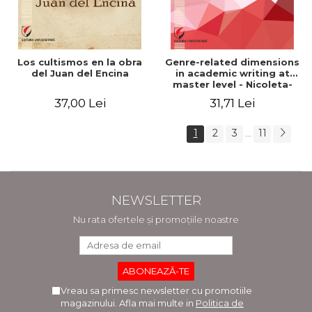
Los cultismos en la obra
Genre-related dimensions
del Juan del Encina
in academic writing at
master level - Nicoleta-
Adina Panait
37,00 Lei
31,71 Lei
1
2
3
11
...
NEWSLETTER
Nu rata ofertele și promoțiile noastre
Vreau sa primesc newsletter cu promotiile
magazinului. Afla mai multe in
Politica de