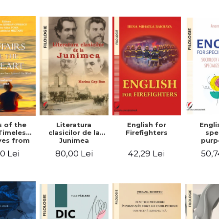
-English-
English – Russian
practic/Conversation
rman
– German
topics for
foreign citizens.
Bilingual
Romanian-
English guide
with practical
vocabulary
Literatura
Engli
s of the
English for
clasicilor de la
spe
Timeless
Firefighters
Junimea
purp
ves from
Sociol
nd the
80,00 Lei
50,7
0 Lei
42,29 Lei
psyc
 Volume
speci
ne
voca