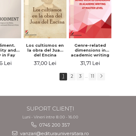
iment.
Los cultismos en
Genre-related
lity and
la obra del Juan
dimensions in
 in Fay
del Encina
academic writing
, Angela
at master level -
6 Lei
37,00 Lei
31,71 Lei
er and
Nicoleta-Adina
nette
Panait
rson's
1
2
3
11
...
tion
SUPORT CLIENȚI
Luni - Vineri intre 8.00 - 16.00
0745 200 357
vanzari@editurauniversitara.ro