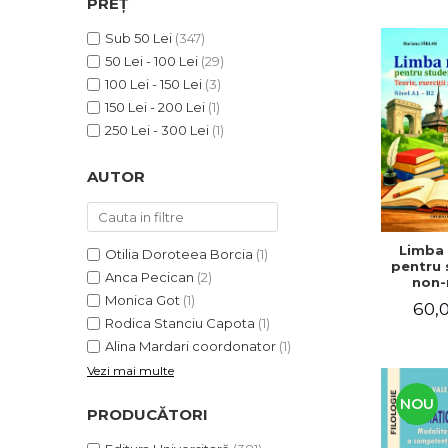
PREȚ
ADMINISTRATIVE
Cum Cumpăr
ȘTIINȚE ECONOMICE
Sub 50 Lei
(347)
Livrare
50 Lei - 100 Lei
(29)
ȘTIINȚE EXACTE
Politica de Retur
100 Lei - 150 Lei
(3)
EDUCAȚIE FIZICĂ ȘI SPORT
Formular de Retur
150 Lei - 200 Lei
(1)
PREUNIVERSITARIA
250 Lei - 300 Lei
(1)
Distribuitori
TIMP LIBER
ÎN CURS DE APARIȚIE
AUTOR
NOUTĂȚI
PACHETE DE STUDIU
Limba
Otilia Doroteea Borcia
(1)
PROMOȚIILE LUNII
pentru 
Anca Pecican
(2)
non-n
ULTIMELE EXEMPLARE
Teorie, e
Monica Got
(1)
60,0
teste. N
Rodica Stanciu Capota
(1)
Alina Mardari coordonator
(1)
Vezi mai multe
NOU
PRODUCĂTORI