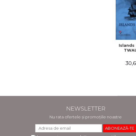
Islands 
TWAU
30,6
NEWSLETTER
Nu rata ofertele și promoțiile noastre