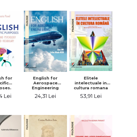
sh for
Elitele
English for
cific
intelectuale in
Aerospace
oses.
cultura romana
Engineering
ogy and
4 Lei
53,91 Lei
24,31 Lei
hology
alized
bulary