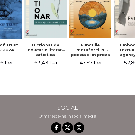
Functiile
of Trust.
Dictionar de
Embod
metaforei in
 2024
educatie literar-
Textua
poezia si in proza
artistica
agency
lui Camil
Weldon
47,57 Lei
6 Lei
63,43 Lei
52,8
Petrescu.
Cart
Perspectiva
Jea
hermeneutica
Winte
fic
SOCIAL
Urmărește-ne în social media