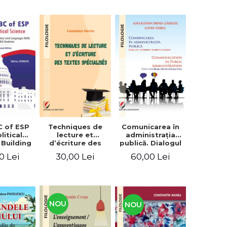
C of ESP
Techniques de
Comunicarea în
litical
lecture et
administraţia
 Building
d’écriture des
publică. Dialogul
lary and
textes
stat – cetăţean în
0 Lei
30,00 Lei
60,00 Lei
e skills
spécialisés
context naţional
students
şi european /
Communication
in public
administration .
The state-citizen
NOU
NOU
dialogue in
national and
European