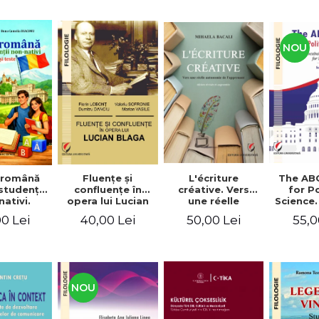
NOU
Fluenţe şi
L'écriture
The AB
 română
confluenţe în
créative. Vers
for Po
studenţii
opera lui Lucian
une réelle
Science.
ativi.
Blaga
autonomie de
vocabu
xerciţii şi
40,00 Lei
50,00 Lei
55,0
0 Lei
l'apprenant, Éd.
languag
ivel A1-B2
révisée et
for BA 
augmentée
NOU