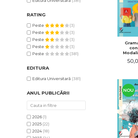
Editura Universitară
(381)
RATING
Peste
(3)
Peste
(3)
Peste
(3)
Grama
Peste
(3)
con
Modali
Peste
(381)
dezvo
50,0
compet
de com
EDITURA
Didacti
fra
Editura Universitară
(381)
NOU
ANUL PUBLICĂRII
2026
(1)
2025
(22)
2024
(18)