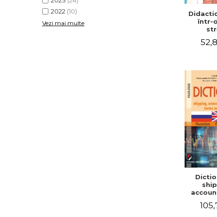
2023
(24)
2022
(10)
Didactic
într-
Vezi mai multe
str
52,8
Dictio
ship
accoun
comm
105,
term
expre