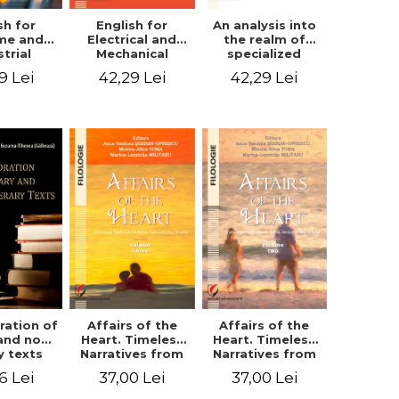
sh for
An analysis into
English for
ime and
the realm of
Electrical and
strial
specialized
Mechanical
eering
languages.
Engineering.
9 Lei
42,29 Lei
42,29 Lei
English for civil
Student’s book
and mechanical
engineering
ration of
Affairs of the
Affairs of the
 and non-
Heart. Timeless
Heart. Timeless
ry texts
Narratives from
Narratives from
Around the
Around the
6 Lei
37,00 Lei
37,00 Lei
World. Volume
World. Volume
three
two