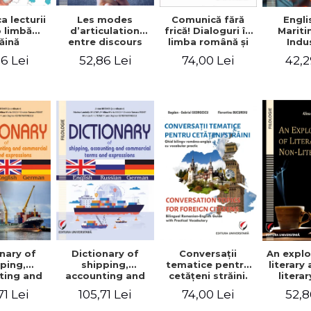
a lecturii
Les modes
Engli
Comunică fără
o limbă
d’articulation
Marit
frică! Dialoguri în
ăină
entre discours
Indu
limba română şi
d’autrui et
Engin
în limba franceză
6 Lei
52,86 Lei
42,2
74,00 Lei
discours propre
pentru cetăţenii
dans l’écriture du
străini/Communique
mémoire de
sans peur!
master
Dialogues en
roumain et en
français pour les
citoyens
étrangers
nary of
Dictionary of
Conversaţii
An explo
ping,
shipping,
tematice pentru
literary
ting and
accounting and
cetăţeni străini.
litera
ercial
commercial
Ghid bilingv
71 Lei
105,71 Lei
74,00 Lei
52,8
s and
terms and
româno-englez
ssions.
expressions.
cu vocabular