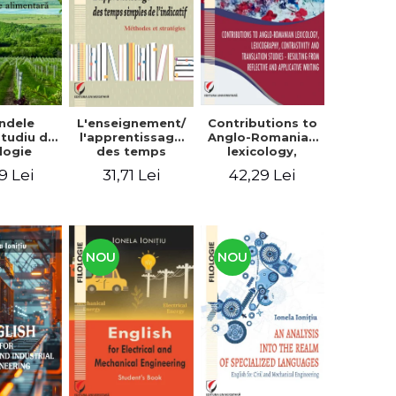
context
ndele
L'enseignement/
Contributions to
 Studiu de
l'apprentissage
Anglo-Romanian
logie
des temps
lexicology,
entară
simples de
lexicography,
9 Lei
31,71 Lei
42,29 Lei
l'indicatif.
contrastivity and
Méthodes et
translation
stratégies
studies -
Resulting from
reflective and
applicative
NOU
NOU
writing