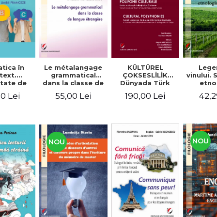
tica în
Le métalangage
KÜLTÜREL
Lege
text.
grammatical
ÇOKSESLİLİK
vinului.
tate de
dans la classe de
Dünyada Türk
etno
ltare a
langue étrangère
Dili, Kültürü ve
alim
0 Lei
55,00 Lei
190,00 Lei
42,2
enţelor
Medeniyeti.
unicare.
Türkiye
ca limbii
Cumhuriyeti’nin
nceze
100. Yılına
Armağan/
POLIFONII
NOU
NOU
CULTURALE
Limba, cultura și
civilizația turcă în
lume. Volum
dedicat
Centenarului