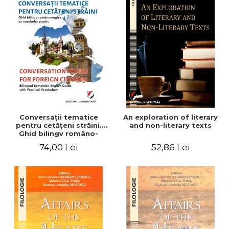
Conversaţii tematice
An exploration of literary
pentru cetăţeni străini.
and non-literary texts
Ghid bilingv româno-
englez cu vocabular
74,00 Lei
52,86 Lei
practic/Conversation
topics for foreign citizens.
Bilingual Romanian-English
guide with practical
vocabulary