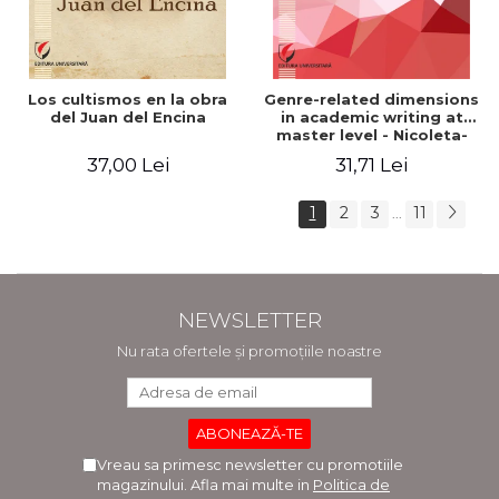
Los cultismos en la obra
Genre-related dimensions
del Juan del Encina
in academic writing at
master level - Nicoleta-
Adina Panait
37,00 Lei
31,71 Lei
1
2
3
11
...
NEWSLETTER
Nu rata ofertele și promoțiile noastre
Vreau sa primesc newsletter cu promotiile
magazinului. Afla mai multe in
Politica de