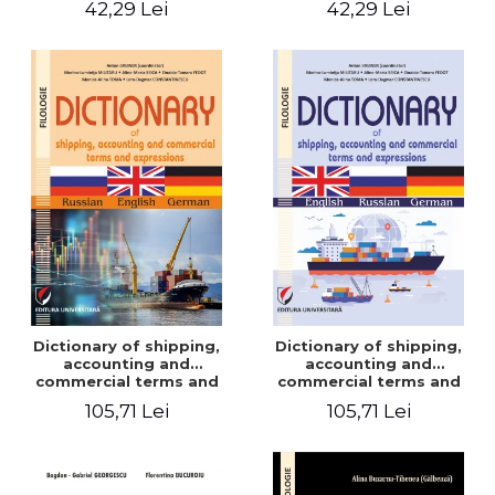
42,29 Lei
42,29 Lei
Dictionary of shipping,
Dictionary of shipping,
accounting and
accounting and
commercial terms and
commercial terms and
expressions. Russian-
expressions. English –
105,71 Lei
105,71 Lei
English-German
Russian – German