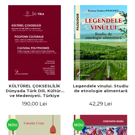
KÜLTÜREL ÇOKSESLİLİK
Legendele vinului. Studiu
Dünyada Türk Dili, Kültürü
de etnologie alimentară
ve Medeniyeti. Türkiye
Cumhuriyeti’nin 100. Yılına
190,00 Lei
42,29 Lei
Armağan/ POLIFONII
CULTURALE Limba, cultura
și civilizația turcă în lume.
Volum dedicat
Centenarului
NOU
NOU