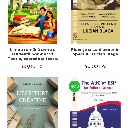
ADMINISTRATIVE
Cum Cumpăr
ȘTIINȚE ECONOMICE
Livrare
ȘTIINȚE EXACTE
Politica de Retur
EDUCAȚIE FIZICĂ ȘI SPORT
Formular de Retur
PREUNIVERSITARIA
Distribuitori
TIMP LIBER
ÎN CURS DE APARIȚIE
Limba română pentru
Fluenţe şi confluenţe în
studenţii non-nativi.
opera lui Lucian Blaga
NOUTĂȚI
Teorie, exerciţii şi teste.
Nivel A1-B2
PACHETE DE STUDIU
60,00 Lei
40,00 Lei
PROMOȚIILE LUNII
ULTIMELE EXEMPLARE
NOU