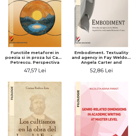
Functiile metaforei in
Embodiment. Textuality
poezia si in proza lui Camil
and agency in Fay Weldon,
Petrescu. Perspectiva
Angela Carter and
hermeneutica
Jeanette Winterson's
47,57 Lei
52,86 Lei
fiction