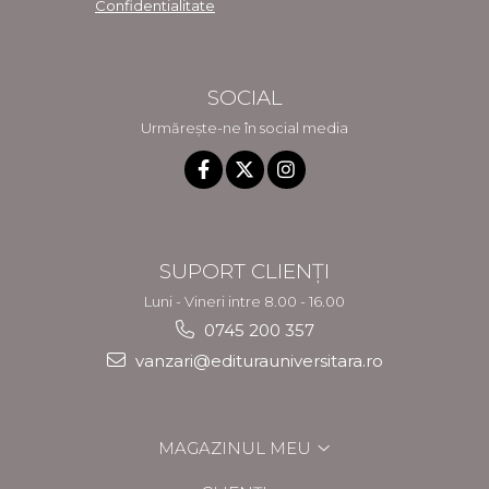
Confidentialitate
SOCIAL
Urmărește-ne în social media
SUPORT CLIENȚI
Luni - Vineri intre 8.00 - 16.00
0745 200 357
vanzari@editurauniversitara.ro
MAGAZINUL MEU