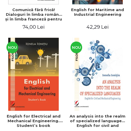
Comunică fără frică!
English for Maritime and
Dialoguri în limba română
Industrial Engineering
şi în limba franceză pentru
cetăţenii
74,00 Lei
42,29 Lei
străini/Communique sans
peur! Dialogues en
roumain et en français
pour les citoyens
étrangers
NOU
NOU
English for Electrical and
An analysis into the realm
Mechanical Engineering.
of specialized languages.
Student’s book
English for civil and
mechanical engineering