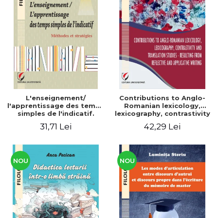
L'enseignement/
Contributions to Anglo-
l'apprentissage des temps
Romanian lexicology,
simples de l'indicatif.
lexicography, contrastivity
Méthodes et stratégies
and translation studies -
31,71 Lei
42,29 Lei
Resulting from reflective
and applicative writing
NOU
NOU