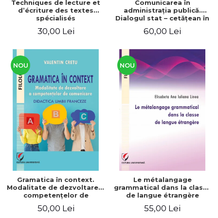
Techniques de lecture et
Comunicarea în
d’écriture des textes
administraţia publică.
spécialisés
Dialogul stat – cetăţean în
context naţional şi
30,00 Lei
60,00 Lei
european / Communication
in public administration .
The state-citizen dialogue
in national and European
context
NOU
NOU
Gramatica în context.
Le métalangage
Modalitate de dezvoltare a
grammatical dans la classe
competenţelor de
de langue étrangère
comunicare. Didactica
50,00 Lei
55,00 Lei
limbii franceze