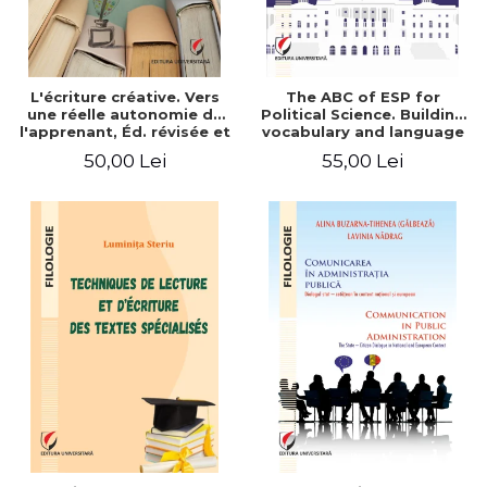
L'écriture créative. Vers
The ABC of ESP for
une réelle autonomie de
Political Science. Building
l'apprenant, Éd. révisée et
vocabulary and language
augmentée
skills for BA students
50,00 Lei
55,00 Lei