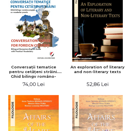
Conversaţii tematice
An exploration of literary
pentru cetăţeni străini.
and non-literary texts
Ghid bilingv româno-
englez cu vocabular
74,00 Lei
52,86 Lei
practic/Conversation
topics for foreign citizens.
Bilingual Romanian-English
guide with practical
vocabulary