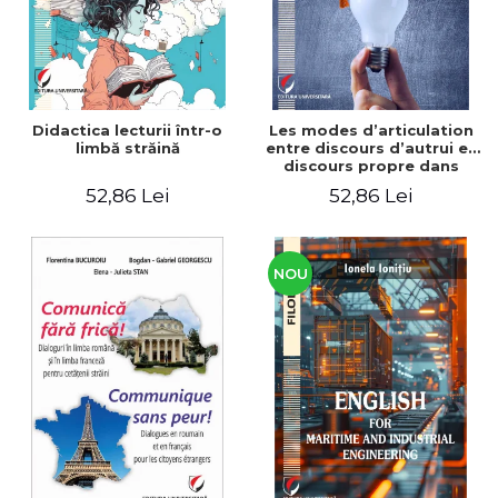
Didactica lecturii într-o
Les modes d’articulation
limbă străină
entre discours d’autrui et
discours propre dans
l’écriture du mémoire de
52,86 Lei
52,86 Lei
master
NOU