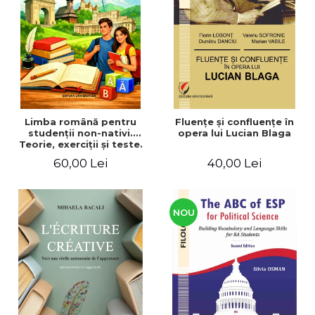
ADMINISTRATIVE
Cum Cumpăr
ȘTIINȚE ECONOMICE
Livrare
ȘTIINȚE EXACTE
Politica de Retur
EDUCAȚIE FIZICĂ ȘI SPORT
Formular de Retur
PREUNIVERSITARIA
Distribuitori
TIMP LIBER
ÎN CURS DE APARIȚIE
Limba română pentru
Fluenţe şi confluenţe în
studenţii non-nativi.
opera lui Lucian Blaga
NOUTĂȚI
Teorie, exerciţii şi teste.
Nivel A1-B2
PACHETE DE STUDIU
60,00 Lei
40,00 Lei
PROMOȚIILE LUNII
ULTIMELE EXEMPLARE
NOU