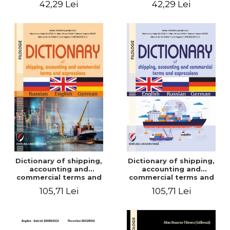
42,29 Lei
42,29 Lei
Dictionary of shipping,
Dictionary of shipping,
accounting and
accounting and
commercial terms and
commercial terms and
expressions. Russian-
expressions. English –
105,71 Lei
105,71 Lei
English-German
Russian – German