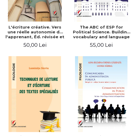
L'écriture créative. Vers
The ABC of ESP for
une réelle autonomie de
Political Science. Building
l'apprenant, Éd. révisée et
vocabulary and language
augmentée
skills for BA students
50,00 Lei
55,00 Lei