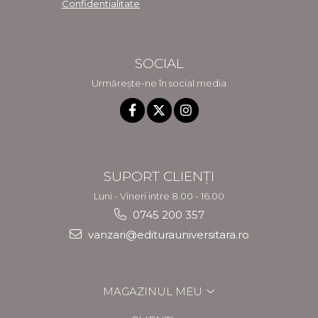
Confidentialitate
SOCIAL
Urmărește-ne în social media
SUPORT CLIENȚI
Luni - Vineri intre 8.00 - 16.00
0745 200 357
vanzari@editurauniversitara.ro
MAGAZINUL MEU