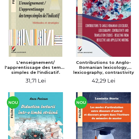
L'enseignement/
Contributions to Anglo-
l'apprentissage des temps
Romanian lexicology,
simples de l'indicatif.
lexicography, contrastivity
Méthodes et stratégies
and translation studies -
31,71 Lei
42,29 Lei
Resulting from reflective
and applicative writing
NOU
NOU