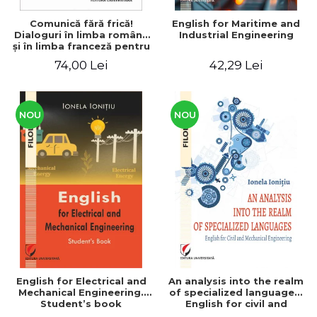
Comunică fără frică!
English for Maritime and
Dialoguri în limba română
Industrial Engineering
şi în limba franceză pentru
cetăţenii
74,00 Lei
42,29 Lei
străini/Communique sans
peur! Dialogues en
roumain et en français
pour les citoyens
étrangers
NOU
NOU
English for Electrical and
An analysis into the realm
Mechanical Engineering.
of specialized languages.
Student’s book
English for civil and
mechanical engineering