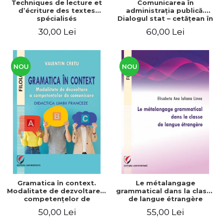
Techniques de lecture et
Comunicarea în
d’écriture des textes
administraţia publică.
spécialisés
Dialogul stat – cetăţean în
context naţional şi
30,00 Lei
60,00 Lei
european / Communication
in public administration .
The state-citizen dialogue
in national and European
context
NOU
NOU
Gramatica în context.
Le métalangage
Modalitate de dezvoltare a
grammatical dans la classe
competenţelor de
de langue étrangère
comunicare. Didactica
50,00 Lei
55,00 Lei
limbii franceze