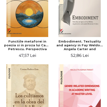
Functiile metaforei in
Embodiment. Textuality
poezia si in proza lui Camil
and agency in Fay Weldon,
Petrescu. Perspectiva
Angela Carter and
hermeneutica
Jeanette Winterson's
47,57 Lei
52,86 Lei
fiction