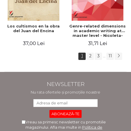
Los cultismos en la obra
Genre-related dimensions
del Juan del Encina
in academic writing at
master level - Nicoleta-
Adina Panait
37,00 Lei
31,71 Lei
1
2
3
11
...
NEWSLETTER
Nu rata ofertele și promoțiile noastre
Vreau sa primesc newsletter cu promotiile
magazinului. Afla mai multe in
Politica de