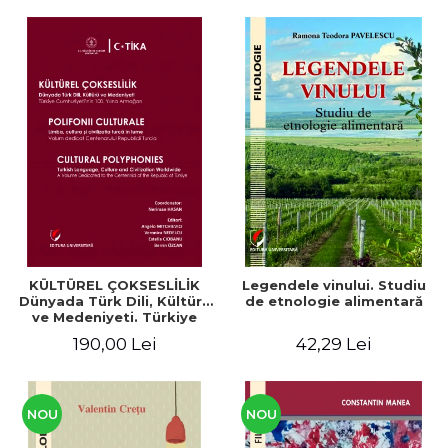
KÜLTÜREL ÇOKSESLİLİK
Legendele vinului. Studiu
Dünyada Türk Dili, Kültürü
de etnologie alimentară
ve Medeniyeti. Türkiye
Cumhuriyeti’nin 100. Yılına
190,00 Lei
42,29 Lei
Armağan/ POLIFONII
CULTURALE Limba, cultura
și civilizația turcă în lume.
Volum dedicat
Centenarului
NOU
NOU