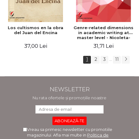
Los cultismos en la obra
Genre-related dimensions
del Juan del Encina
in academic writing at
master level - Nicoleta-
Adina Panait
37,00 Lei
31,71 Lei
1
2
3
11
...
NEWSLETTER
Nu rata ofertele și promoțiile noastre
Vreau sa primesc newsletter cu promotiile
magazinului. Afla mai multe in
Politica de