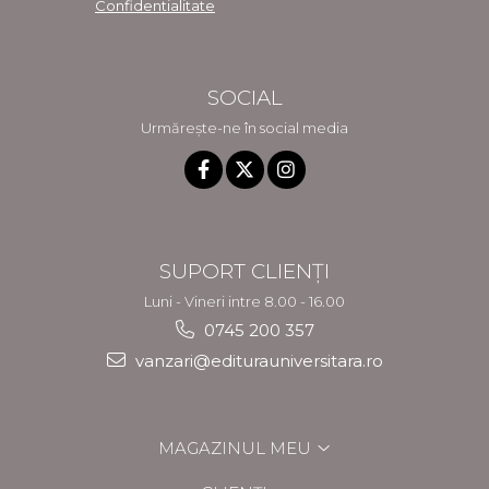
Confidentialitate
SOCIAL
Urmărește-ne în social media
SUPORT CLIENȚI
Luni - Vineri intre 8.00 - 16.00
0745 200 357
vanzari@editurauniversitara.ro
MAGAZINUL MEU