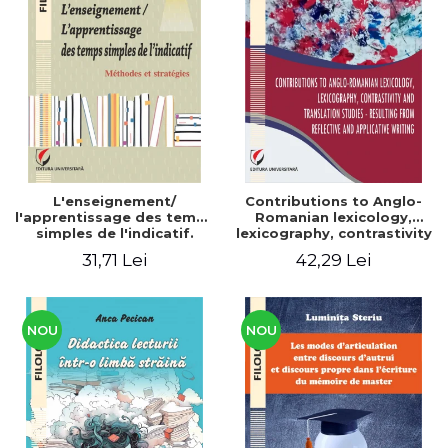
L'enseignement/
Contributions to Anglo-
l'apprentissage des temps
Romanian lexicology,
simples de l'indicatif.
lexicography, contrastivity
Méthodes et stratégies
and translation studies -
31,71 Lei
42,29 Lei
Resulting from reflective
and applicative writing
NOU
NOU