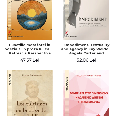
Functiile metaforei in
Embodiment. Textuality
poezia si in proza lui Camil
and agency in Fay Weldon,
Petrescu. Perspectiva
Angela Carter and
hermeneutica
Jeanette Winterson's
47,57 Lei
52,86 Lei
fiction