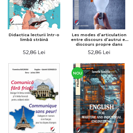
Didactica lecturii într-o
Les modes d’articulation
limbă străină
entre discours d’autrui et
discours propre dans
l’écriture du mémoire de
52,86 Lei
52,86 Lei
master
NOU