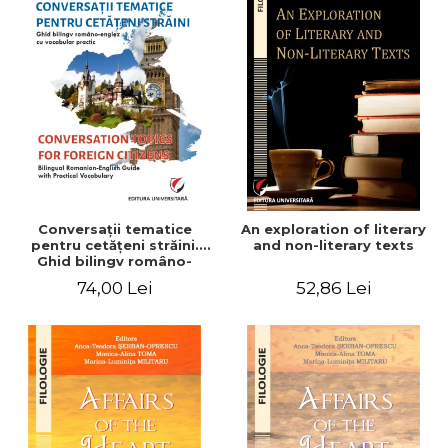
Conversaţii tematice
An exploration of literary
pentru cetăţeni străini.
and non-literary texts
Ghid bilingv româno-
englez cu vocabular
74,00 Lei
52,86 Lei
practic/Conversation
topics for foreign citizens.
Bilingual Romanian-English
guide with practical
vocabulary