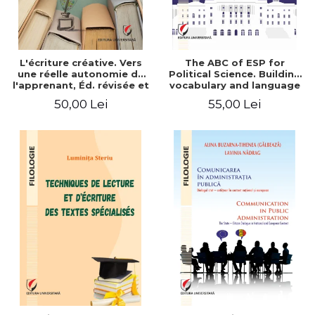
L'écriture créative. Vers
The ABC of ESP for
une réelle autonomie de
Political Science. Building
l'apprenant, Éd. révisée et
vocabulary and language
augmentée
skills for BA students
50,00 Lei
55,00 Lei