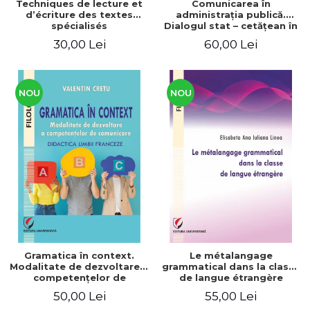
Techniques de lecture et
Comunicarea în
d’écriture des textes
administraţia publică.
spécialisés
Dialogul stat – cetăţean în
context naţional şi
30,00 Lei
60,00 Lei
european / Communication
in public administration .
The state-citizen dialogue
in national and European
context
NOU
NOU
Gramatica în context.
Le métalangage
Modalitate de dezvoltare a
grammatical dans la classe
competenţelor de
de langue étrangère
comunicare. Didactica
50,00 Lei
55,00 Lei
limbii franceze