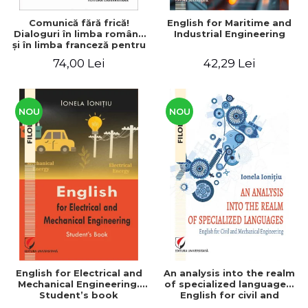
Comunică fără frică!
English for Maritime and
Dialoguri în limba română
Industrial Engineering
şi în limba franceză pentru
cetăţenii
74,00 Lei
42,29 Lei
străini/Communique sans
peur! Dialogues en
roumain et en français
pour les citoyens
étrangers
NOU
NOU
English for Electrical and
An analysis into the realm
Mechanical Engineering.
of specialized languages.
Student’s book
English for civil and
mechanical engineering