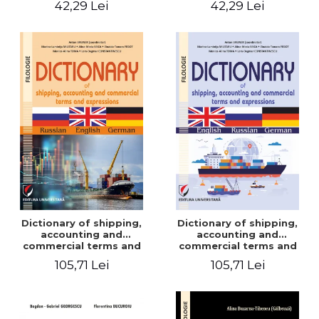
42,29 Lei
42,29 Lei
Dictionary of shipping,
Dictionary of shipping,
accounting and
accounting and
commercial terms and
commercial terms and
expressions. Russian-
expressions. English –
105,71 Lei
105,71 Lei
English-German
Russian – German