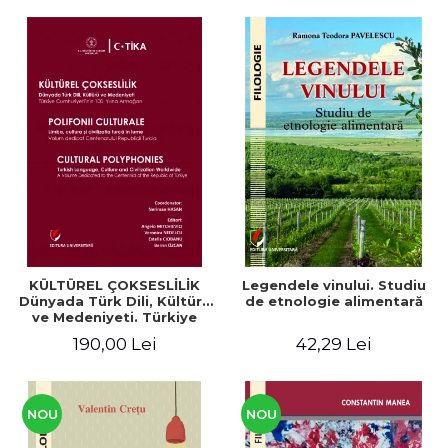
KÜLTÜREL ÇOKSESLİLİK
Legendele vinului. Studiu
Dünyada Türk Dili, Kültürü
de etnologie alimentară
ve Medeniyeti. Türkiye
Cumhuriyeti’nin 100. Yılına
190,00 Lei
42,29 Lei
Armağan/ POLIFONII
CULTURALE Limba, cultura
și civilizația turcă în lume.
Volum dedicat
Centenarului
NOU
NOU