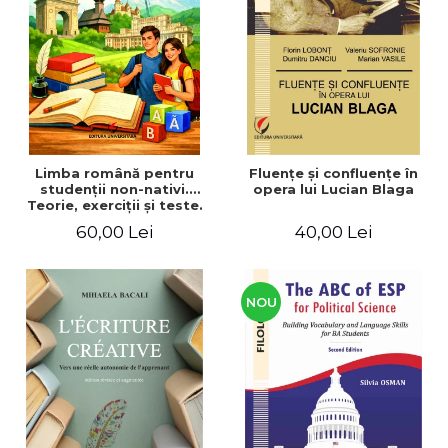
ADMINISTRATIVE
Cum Cumpăr
ȘTIINȚE ECONOMICE
Livrare
ȘTIINȚE EXACTE
Politica de Retur
EDUCAȚIE FIZICĂ ȘI SPORT
Formular de Retur
PREUNIVERSITARIA
Distribuitori
TIMP LIBER
ÎN CURS DE APARIȚIE
Limba română pentru
Fluenţe şi confluenţe în
studenţii non-nativi.
opera lui Lucian Blaga
NOUTĂȚI
Teorie, exerciţii şi teste.
Nivel A1-B2
PACHETE DE STUDIU
60,00 Lei
40,00 Lei
PROMOȚIILE LUNII
ULTIMELE EXEMPLARE
NOU