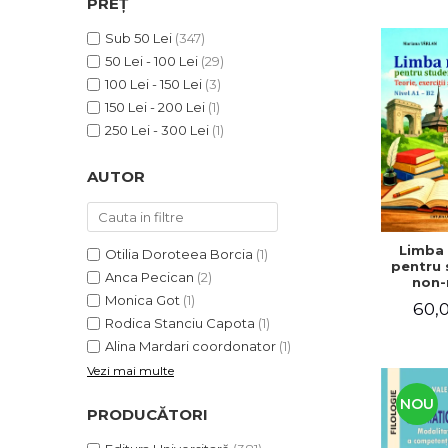
PREȚ
ADMINISTRATIVE
Cum Cumpăr
ȘTIINȚE ECONOMICE
Sub 50 Lei
(347)
Livrare
50 Lei - 100 Lei
(29)
ȘTIINȚE EXACTE
Politica de Retur
100 Lei - 150 Lei
(3)
EDUCAȚIE FIZICĂ ȘI SPORT
Formular de Retur
150 Lei - 200 Lei
(1)
PREUNIVERSITARIA
250 Lei - 300 Lei
(1)
Distribuitori
TIMP LIBER
ÎN CURS DE APARIȚIE
AUTOR
NOUTĂȚI
PACHETE DE STUDIU
Limba
Otilia Doroteea Borcia
(1)
PROMOȚIILE LUNII
pentru 
Anca Pecican
(2)
non-n
ULTIMELE EXEMPLARE
Teorie, e
Monica Got
(1)
60,0
teste. N
Rodica Stanciu Capota
(1)
Alina Mardari coordonator
(1)
Vezi mai multe
NOU
PRODUCĂTORI