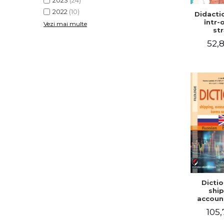
2023
(24)
2022
(10)
Didactic
într-
Vezi mai multe
str
52,8
Dictio
ship
accoun
comm
105,
term
expre