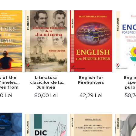
-English-
English – Russian
practic/Conversation
rman
– German
topics for
foreign citizens.
Bilingual
Romanian-
English guide
with practical
vocabulary
Literatura
Engli
s of the
English for
clasicilor de la
spe
Timeless
Firefighters
Junimea
purp
ves from
Sociol
nd the
80,00 Lei
50,7
0 Lei
42,29 Lei
psyc
 Volume
speci
ne
voca