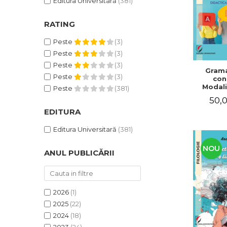
Editura Universitară
(381)
RATING
Peste
(3)
Peste
(3)
Peste
(3)
Grama
Peste
(3)
con
Modali
Peste
(381)
dezvo
50,0
compet
de com
EDITURA
Didacti
fra
Editura Universitară
(381)
NOU
ANUL PUBLICĂRII
2026
(1)
2025
(22)
2024
(18)