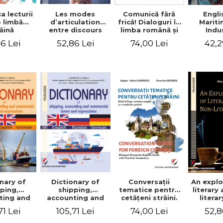
a lecturii
Les modes
Engli
Comunică fără
o limbă
d’articulation
Marit
frică! Dialoguri în
ăină
entre discours
Indu
limba română şi
d’autrui et
Engin
în limba franceză
6 Lei
52,86 Lei
42,2
74,00 Lei
discours propre
pentru cetăţenii
dans l’écriture du
străini/Communique
mémoire de
sans peur!
master
Dialogues en
roumain et en
français pour les
citoyens
étrangers
nary of
Dictionary of
Conversaţii
An explo
ping,
shipping,
tematice pentru
literary
ting and
accounting and
cetăţeni străini.
litera
ercial
commercial
Ghid bilingv
71 Lei
105,71 Lei
74,00 Lei
52,8
s and
terms and
româno-englez
ssions.
expressions.
cu vocabular