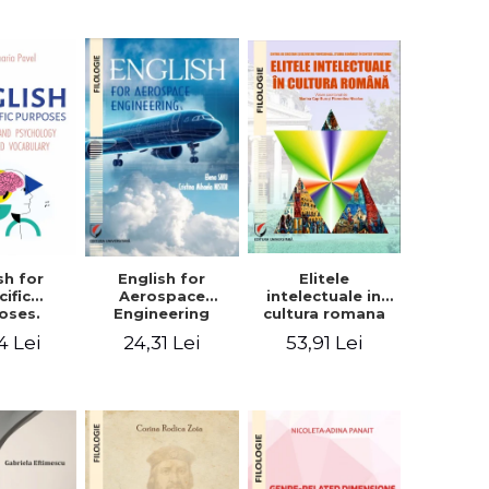
sh for
Elitele
English for
cific
intelectuale in
Aerospace
oses.
cultura romana
Engineering
ogy and
4 Lei
53,91 Lei
24,31 Lei
hology
alized
bulary