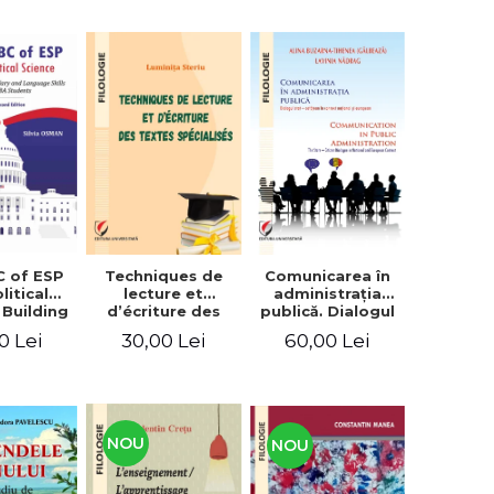
C of ESP
Techniques de
Comunicarea în
litical
lecture et
administraţia
 Building
d’écriture des
publică. Dialogul
lary and
textes
stat – cetăţean în
0 Lei
30,00 Lei
60,00 Lei
e skills
spécialisés
context naţional
students
şi european /
Communication
in public
administration .
The state-citizen
NOU
NOU
dialogue in
national and
European