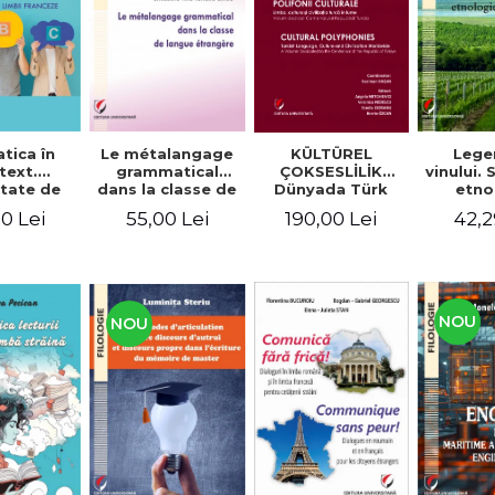
tica în
Le métalangage
KÜLTÜREL
Lege
text.
grammatical
ÇOKSESLİLİK
vinului.
tate de
dans la classe de
Dünyada Türk
etno
ltare a
langue étrangère
Dili, Kültürü ve
alim
0 Lei
55,00 Lei
190,00 Lei
42,2
enţelor
Medeniyeti.
unicare.
Türkiye
ca limbii
Cumhuriyeti’nin
nceze
100. Yılına
Armağan/
POLIFONII
NOU
NOU
CULTURALE
Limba, cultura și
civilizația turcă în
lume. Volum
dedicat
Centenarului