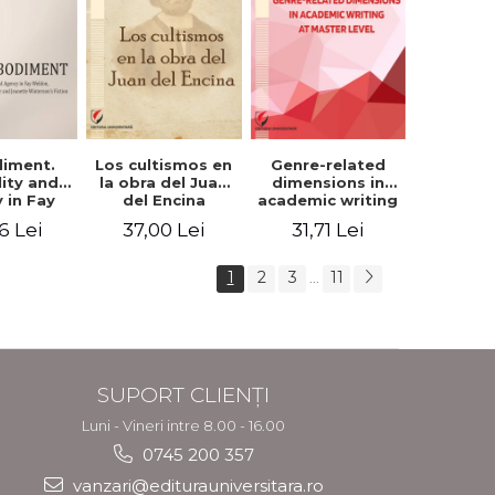
iment.
Los cultismos en
Genre-related
lity and
la obra del Juan
dimensions in
 in Fay
del Encina
academic writing
, Angela
at master level -
6 Lei
37,00 Lei
31,71 Lei
er and
Nicoleta-Adina
nette
Panait
rson's
1
2
3
11
...
tion
SUPORT CLIENȚI
Luni - Vineri intre 8.00 - 16.00
0745 200 357
vanzari@editurauniversitara.ro