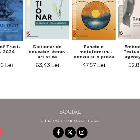
Functiile
of Trust.
Dictionar de
Embod
metaforei in
 2024
educatie literar-
Textua
poezia si in proza
artistica
agency
lui Camil
Weldon
47,57 Lei
6 Lei
63,43 Lei
52,8
Petrescu.
Cart
Perspectiva
Jea
hermeneutica
Winte
fic
SOCIAL
Urmărește-ne în social media