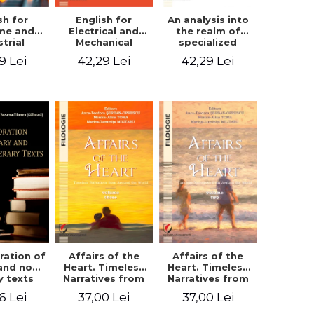
sh for
An analysis into
English for
ime and
the realm of
Electrical and
strial
specialized
Mechanical
eering
languages.
Engineering.
9 Lei
42,29 Lei
42,29 Lei
English for civil
Student’s book
and mechanical
engineering
ration of
Affairs of the
Affairs of the
 and non-
Heart. Timeless
Heart. Timeless
ry texts
Narratives from
Narratives from
Around the
Around the
6 Lei
37,00 Lei
37,00 Lei
World. Volume
World. Volume
three
two