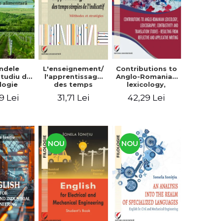
context
ndele
L'enseignement/
Contributions to
 Studiu de
l'apprentissage
Anglo-Romanian
logie
des temps
lexicology,
entară
simples de
lexicography,
9 Lei
31,71 Lei
42,29 Lei
l'indicatif.
contrastivity and
Méthodes et
translation
stratégies
studies -
Resulting from
reflective and
applicative
NOU
NOU
writing