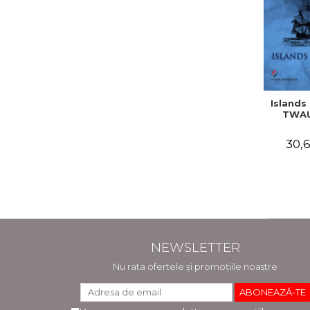
Islands 
TWAU
30,6
NEWSLETTER
Nu rata ofertele și promoțiile noastre