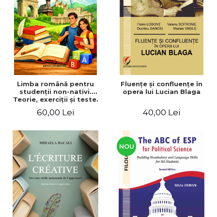
ADMINISTRATIVE
Cum Cumpăr
ȘTIINȚE ECONOMICE
Livrare
ȘTIINȚE EXACTE
Politica de Retur
EDUCAȚIE FIZICĂ ȘI SPORT
Formular de Retur
PREUNIVERSITARIA
Distribuitori
TIMP LIBER
ÎN CURS DE APARIȚIE
Limba română pentru
Fluenţe şi confluenţe în
studenţii non-nativi.
opera lui Lucian Blaga
NOUTĂȚI
Teorie, exerciţii şi teste.
Nivel A1-B2
PACHETE DE STUDIU
60,00 Lei
40,00 Lei
PROMOȚIILE LUNII
ULTIMELE EXEMPLARE
NOU