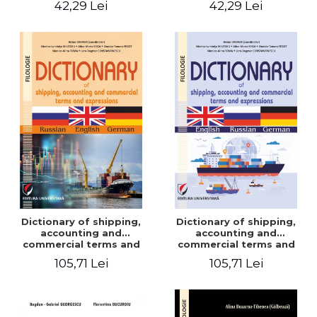
42,29 Lei
42,29 Lei
Dictionary of shipping,
Dictionary of shipping,
accounting and
accounting and
commercial terms and
commercial terms and
expressions. Russian-
expressions. English –
105,71 Lei
105,71 Lei
English-German
Russian – German