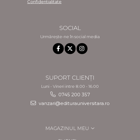
Confidentialitate
SOCIAL
Urmărește-ne în social media
SUPORT CLIENȚI
Luni - Vineri intre 8.00 - 16.00
0745 200 357
vanzari@editurauniversitara.ro
MAGAZINUL MEU