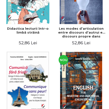
Didactica lecturii într-o
Les modes d’articulation
limbă străină
entre discours d’autrui et
discours propre dans
l’écriture du mémoire de
52,86 Lei
52,86 Lei
master
NOU