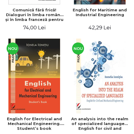
Comunică fără frică!
English for Maritime and
Dialoguri în limba română
Industrial Engineering
şi în limba franceză pentru
cetăţenii
74,00 Lei
42,29 Lei
străini/Communique sans
peur! Dialogues en
roumain et en français
pour les citoyens
étrangers
NOU
NOU
English for Electrical and
An analysis into the realm
Mechanical Engineering.
of specialized languages.
Student’s book
English for civil and
mechanical engineering