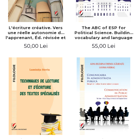
L'écriture créative. Vers
The ABC of ESP for
une réelle autonomie de
Political Science. Building
l'apprenant, Éd. révisée et
vocabulary and language
augmentée
skills for BA students
50,00 Lei
55,00 Lei