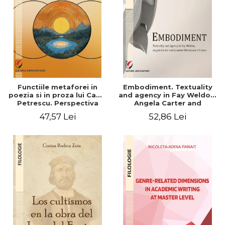
Functiile metaforei in
Embodiment. Textuality
poezia si in proza lui Camil
and agency in Fay Weldon,
Petrescu. Perspectiva
Angela Carter and
hermeneutica
Jeanette Winterson's
47,57 Lei
52,86 Lei
fiction