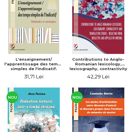
L'enseignement/
Contributions to Anglo-
l'apprentissage des temps
Romanian lexicology,
simples de l'indicatif.
lexicography, contrastivity
Méthodes et stratégies
and translation studies -
31,71 Lei
42,29 Lei
Resulting from reflective
and applicative writing
NOU
NOU