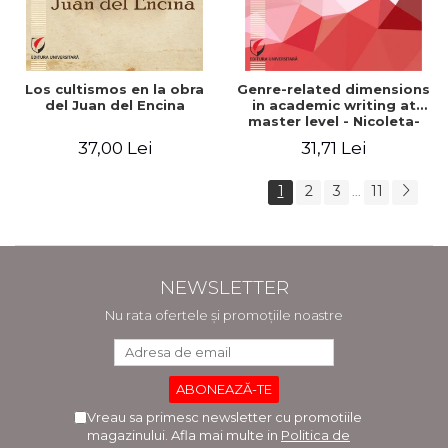
Los cultismos en la obra
Genre-related dimensions
del Juan del Encina
in academic writing at
master level - Nicoleta-
Adina Panait
37,00 Lei
31,71 Lei
1
2
3
11
...
NEWSLETTER
Nu rata ofertele și promoțiile noastre
Vreau sa primesc newsletter cu promotiile
magazinului. Afla mai multe in
Politica de