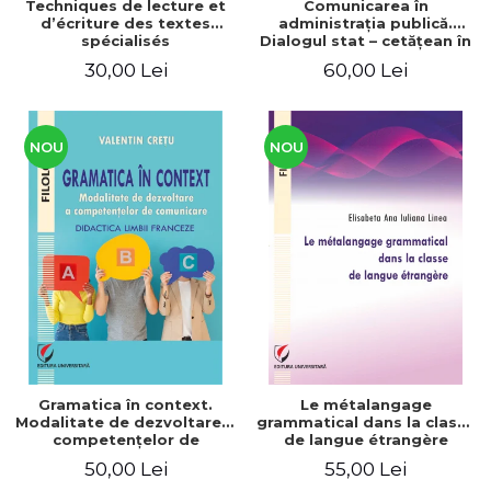
Techniques de lecture et
Comunicarea în
d’écriture des textes
administraţia publică.
spécialisés
Dialogul stat – cetăţean în
context naţional şi
30,00 Lei
60,00 Lei
european / Communication
in public administration .
The state-citizen dialogue
in national and European
context
NOU
NOU
Gramatica în context.
Le métalangage
Modalitate de dezvoltare a
grammatical dans la classe
competenţelor de
de langue étrangère
comunicare. Didactica
50,00 Lei
55,00 Lei
limbii franceze