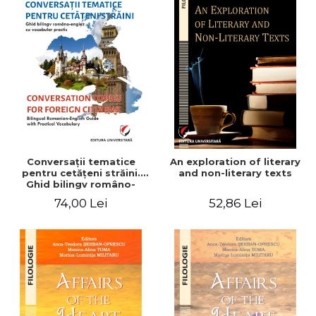
Conversaţii tematice
An exploration of literary
pentru cetăţeni străini.
and non-literary texts
Ghid bilingv româno-
englez cu vocabular
74,00 Lei
52,86 Lei
practic/Conversation
topics for foreign citizens.
Bilingual Romanian-English
guide with practical
vocabulary