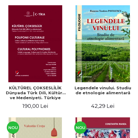
KÜLTÜREL ÇOKSESLİLİK
Legendele vinului. Studiu
Dünyada Türk Dili, Kültürü
de etnologie alimentară
ve Medeniyeti. Türkiye
Cumhuriyeti’nin 100. Yılına
190,00 Lei
42,29 Lei
Armağan/ POLIFONII
CULTURALE Limba, cultura
și civilizația turcă în lume.
Volum dedicat
Centenarului
NOU
NOU