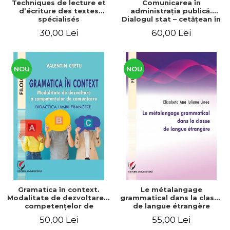
Techniques de lecture et
Comunicarea în
d’écriture des textes
administraţia publică.
spécialisés
Dialogul stat – cetăţean în
context naţional şi
30,00 Lei
60,00 Lei
european / Communication
in public administration .
The state-citizen dialogue
in national and European
context
NOU
NOU
Gramatica în context.
Le métalangage
Modalitate de dezvoltare a
grammatical dans la classe
competenţelor de
de langue étrangère
comunicare. Didactica
50,00 Lei
55,00 Lei
limbii franceze