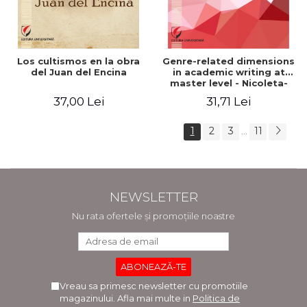
Los cultismos en la obra
Genre-related dimensions
del Juan del Encina
in academic writing at
master level - Nicoleta-
Adina Panait
37,00 Lei
31,71 Lei
1
2
3
11
...
NEWSLETTER
Nu rata ofertele și promoțiile noastre
Vreau sa primesc newsletter cu promotiile
magazinului. Afla mai multe in
Politica de