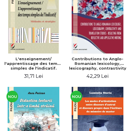
L'enseignement/
Contributions to Anglo-
l'apprentissage des temps
Romanian lexicology,
simples de l'indicatif.
lexicography, contrastivity
Méthodes et stratégies
and translation studies -
31,71 Lei
42,29 Lei
Resulting from reflective
and applicative writing
NOU
NOU