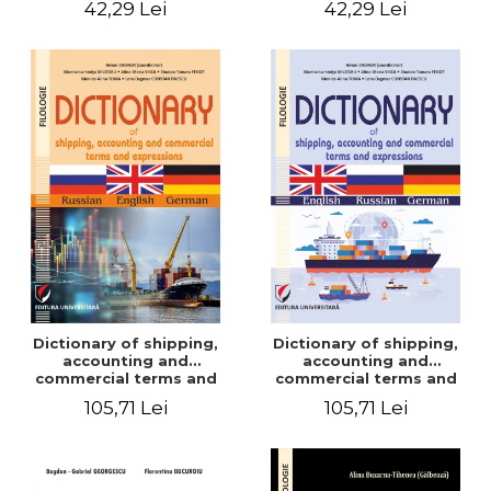
42,29 Lei
42,29 Lei
Dictionary of shipping,
Dictionary of shipping,
accounting and
accounting and
commercial terms and
commercial terms and
expressions. Russian-
expressions. English –
105,71 Lei
105,71 Lei
English-German
Russian – German