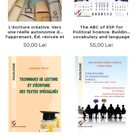
L'écriture créative. Vers
The ABC of ESP for
une réelle autonomie de
Political Science. Building
l'apprenant, Éd. révisée et
vocabulary and language
augmentée
skills for BA students
50,00 Lei
55,00 Lei