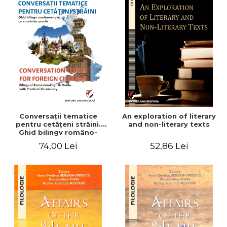
Conversaţii tematice
An exploration of literary
pentru cetăţeni străini.
and non-literary texts
Ghid bilingv româno-
englez cu vocabular
74,00 Lei
52,86 Lei
practic/Conversation
topics for foreign citizens.
Bilingual Romanian-English
guide with practical
vocabulary