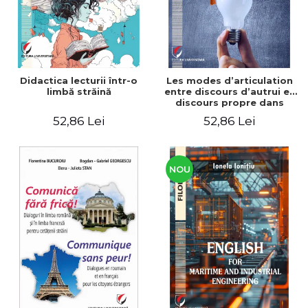
Didactica lecturii într-o
Les modes d’articulation
limbă străină
entre discours d’autrui et
discours propre dans
l’écriture du mémoire de
52,86 Lei
52,86 Lei
master
NOU