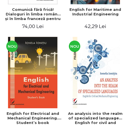
Comunică fără frică!
English for Maritime and
Dialoguri în limba română
Industrial Engineering
şi în limba franceză pentru
cetăţenii
74,00 Lei
42,29 Lei
străini/Communique sans
peur! Dialogues en
roumain et en français
pour les citoyens
étrangers
NOU
NOU
English for Electrical and
An analysis into the realm
Mechanical Engineering.
of specialized languages.
Student’s book
English for civil and
mechanical engineering