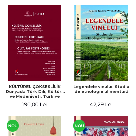
KÜLTÜREL ÇOKSESLİLİK
Legendele vinului. Studiu
Dünyada Türk Dili, Kültürü
de etnologie alimentară
ve Medeniyeti. Türkiye
Cumhuriyeti’nin 100. Yılına
190,00 Lei
42,29 Lei
Armağan/ POLIFONII
CULTURALE Limba, cultura
și civilizația turcă în lume.
Volum dedicat
Centenarului
NOU
NOU