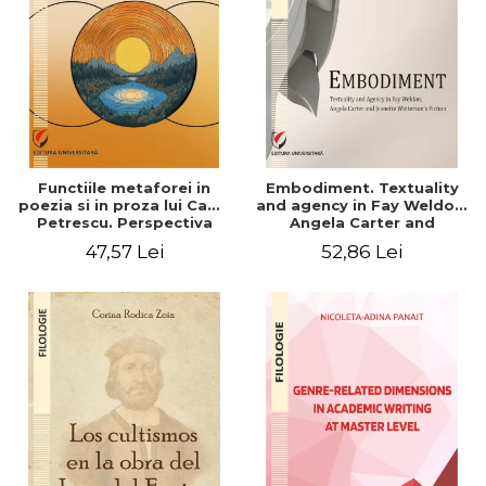
Functiile metaforei in
Embodiment. Textuality
poezia si in proza lui Camil
and agency in Fay Weldon,
Petrescu. Perspectiva
Angela Carter and
hermeneutica
Jeanette Winterson's
47,57 Lei
52,86 Lei
fiction