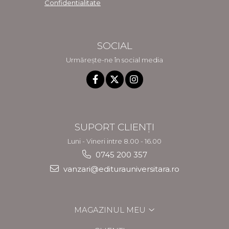
Confidentialitate
SOCIAL
Urmărește-ne în social media
SUPORT CLIENȚI
Luni - Vineri intre 8.00 - 16.00
0745 200 357
vanzari@editurauniversitara.ro
MAGAZINUL MEU