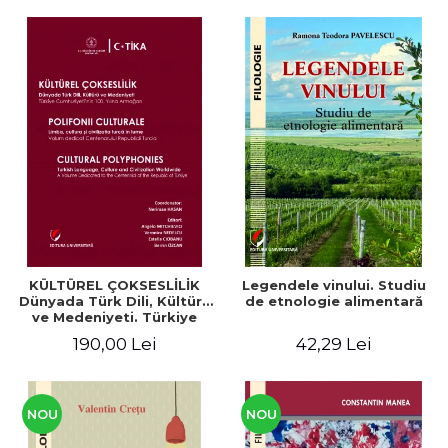
KÜLTÜREL ÇOKSESLİLİK
Legendele vinului. Studiu
Dünyada Türk Dili, Kültürü
de etnologie alimentară
ve Medeniyeti. Türkiye
Cumhuriyeti’nin 100. Yılına
190,00 Lei
42,29 Lei
Armağan/ POLIFONII
CULTURALE Limba, cultura
și civilizația turcă în lume.
Volum dedicat
Centenarului
NOU
NOU