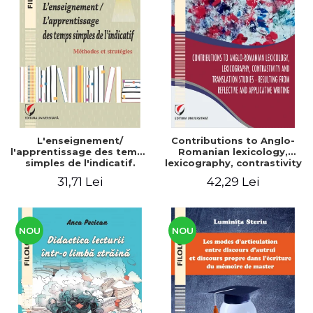
L'enseignement/
Contributions to Anglo-
l'apprentissage des temps
Romanian lexicology,
simples de l'indicatif.
lexicography, contrastivity
Méthodes et stratégies
and translation studies -
31,71 Lei
42,29 Lei
Resulting from reflective
and applicative writing
NOU
NOU