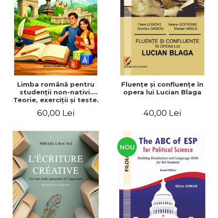
ADMINISTRATIVE
Cum Cumpăr
ȘTIINȚE ECONOMICE
Livrare
ȘTIINȚE EXACTE
Politica de Retur
EDUCAȚIE FIZICĂ ȘI SPORT
Formular de Retur
PREUNIVERSITARIA
Distribuitori
TIMP LIBER
ÎN CURS DE APARIȚIE
Limba română pentru
Fluenţe şi confluenţe în
studenţii non-nativi.
opera lui Lucian Blaga
NOUTĂȚI
Teorie, exerciţii şi teste.
Nivel A1-B2
PACHETE DE STUDIU
60,00 Lei
40,00 Lei
PROMOȚIILE LUNII
ULTIMELE EXEMPLARE
NOU