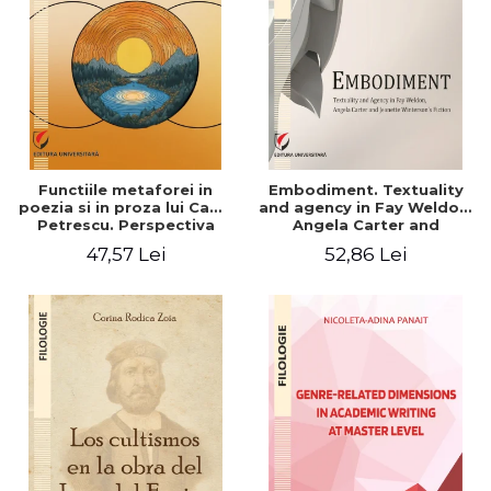
Functiile metaforei in
Embodiment. Textuality
poezia si in proza lui Camil
and agency in Fay Weldon,
Petrescu. Perspectiva
Angela Carter and
hermeneutica
Jeanette Winterson's
47,57 Lei
52,86 Lei
fiction