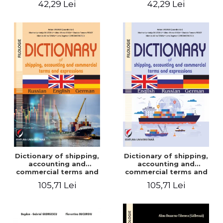
42,29 Lei
42,29 Lei
Dictionary of shipping,
Dictionary of shipping,
accounting and
accounting and
commercial terms and
commercial terms and
expressions. Russian-
expressions. English –
105,71 Lei
105,71 Lei
English-German
Russian – German