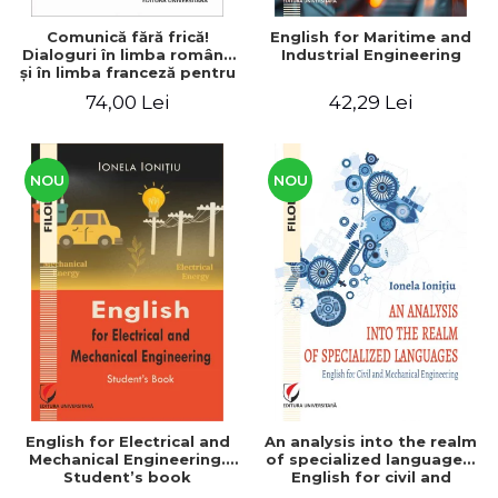
Comunică fără frică!
English for Maritime and
Dialoguri în limba română
Industrial Engineering
şi în limba franceză pentru
cetăţenii
74,00 Lei
42,29 Lei
străini/Communique sans
peur! Dialogues en
roumain et en français
pour les citoyens
étrangers
NOU
NOU
English for Electrical and
An analysis into the realm
Mechanical Engineering.
of specialized languages.
Student’s book
English for civil and
mechanical engineering