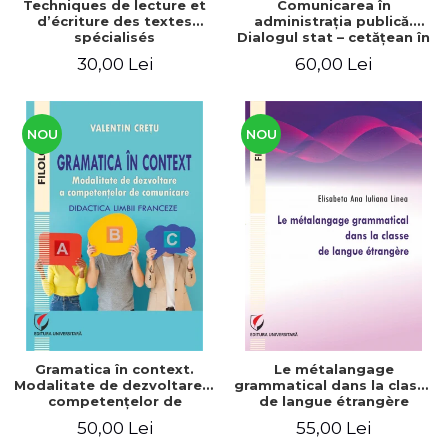
Techniques de lecture et
Comunicarea în
d’écriture des textes
administraţia publică.
spécialisés
Dialogul stat – cetăţean în
context naţional şi
30,00 Lei
60,00 Lei
european / Communication
in public administration .
The state-citizen dialogue
in national and European
context
NOU
NOU
Gramatica în context.
Le métalangage
Modalitate de dezvoltare a
grammatical dans la classe
competenţelor de
de langue étrangère
comunicare. Didactica
50,00 Lei
55,00 Lei
limbii franceze