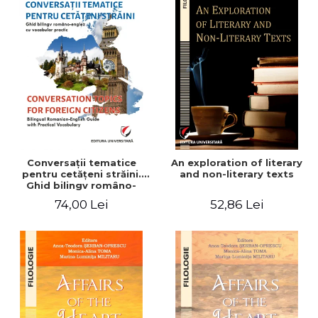
Conversaţii tematice
An exploration of literary
pentru cetăţeni străini.
and non-literary texts
Ghid bilingv româno-
englez cu vocabular
74,00 Lei
52,86 Lei
practic/Conversation
topics for foreign citizens.
Bilingual Romanian-English
guide with practical
vocabulary