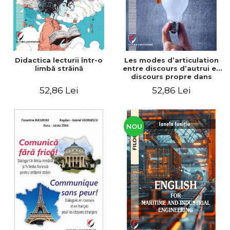
Didactica lecturii într-o
Les modes d’articulation
limbă străină
entre discours d’autrui et
discours propre dans
l’écriture du mémoire de
52,86 Lei
52,86 Lei
master
NOU