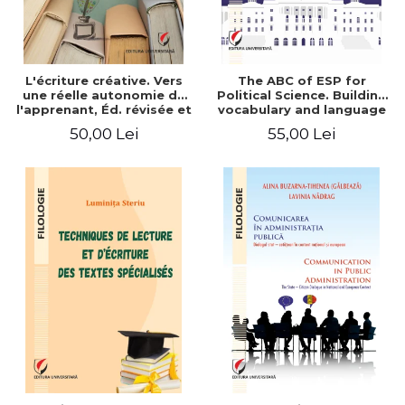
L'écriture créative. Vers
The ABC of ESP for
une réelle autonomie de
Political Science. Building
l'apprenant, Éd. révisée et
vocabulary and language
augmentée
skills for BA students
50,00 Lei
55,00 Lei