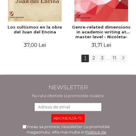
Los cultismos en la obra
Genre-related dimensions
del Juan del Encina
in academic writing at
master level - Nicoleta-
Adina Panait
37,00 Lei
31,71 Lei
1
2
3
11
...
NEWSLETTER
Nu rata ofertele și promoțiile noastre
Vreau sa primesc newsletter cu promotiile
magazinului. Afla mai multe in
Politica de