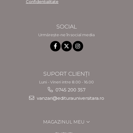
Confidentialitate
SOCIAL
Urmărește-ne în social media
SUPORT CLIENȚI
Luni - Vineri intre 8.00 - 16.00
0745 200 357
vanzari@editurauniversitara.ro
MAGAZINUL MEU