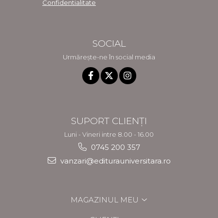
Confidentialitate
SOCIAL
Urmărește-ne în social media
SUPORT CLIENȚI
Luni - Vineri intre 8.00 - 16.00
0745 200 357
vanzari@editurauniversitara.ro
MAGAZINUL MEU