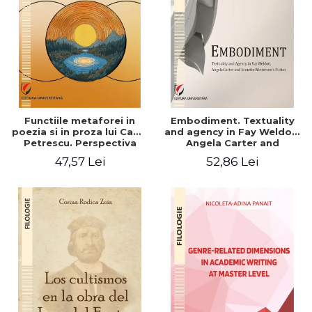
Functiile metaforei in
Embodiment. Textuality
poezia si in proza lui Camil
and agency in Fay Weldon,
Petrescu. Perspectiva
Angela Carter and
hermeneutica
Jeanette Winterson's
47,57 Lei
52,86 Lei
fiction