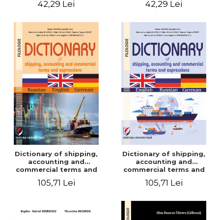
42,29 Lei
42,29 Lei
Dictionary of shipping,
Dictionary of shipping,
accounting and
accounting and
commercial terms and
commercial terms and
expressions. Russian-
expressions. English –
105,71 Lei
105,71 Lei
English-German
Russian – German