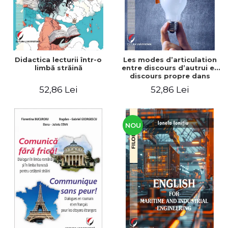
Didactica lecturii într-o
Les modes d’articulation
limbă străină
entre discours d’autrui et
discours propre dans
l’écriture du mémoire de
52,86 Lei
52,86 Lei
master
NOU