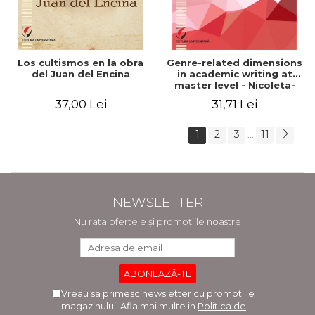
Los cultismos en la obra
Genre-related dimensions
del Juan del Encina
in academic writing at
master level - Nicoleta-
Adina Panait
37,00 Lei
31,71 Lei
1
2
3
11
...
NEWSLETTER
Nu rata ofertele și promoțiile noastre
Vreau sa primesc newsletter cu promotiile
magazinului. Afla mai multe in
Politica de