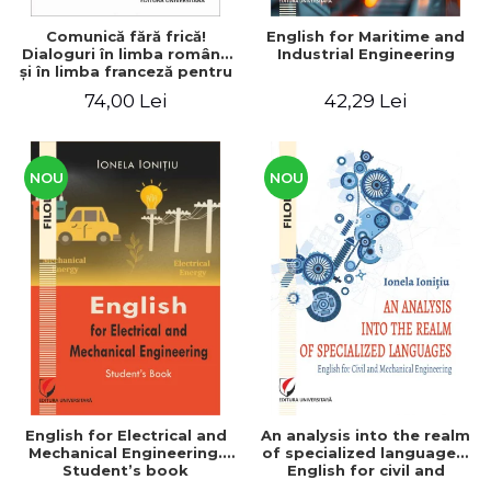
Comunică fără frică!
English for Maritime and
Dialoguri în limba română
Industrial Engineering
şi în limba franceză pentru
cetăţenii
74,00 Lei
42,29 Lei
străini/Communique sans
peur! Dialogues en
roumain et en français
pour les citoyens
étrangers
NOU
NOU
English for Electrical and
An analysis into the realm
Mechanical Engineering.
of specialized languages.
Student’s book
English for civil and
mechanical engineering