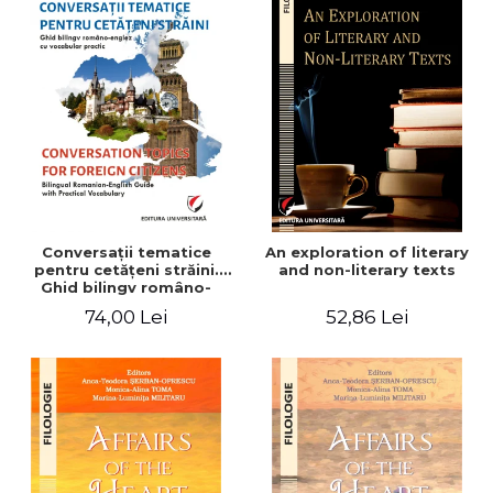
Conversaţii tematice
An exploration of literary
pentru cetăţeni străini.
and non-literary texts
Ghid bilingv româno-
englez cu vocabular
74,00 Lei
52,86 Lei
practic/Conversation
topics for foreign citizens.
Bilingual Romanian-English
guide with practical
vocabulary