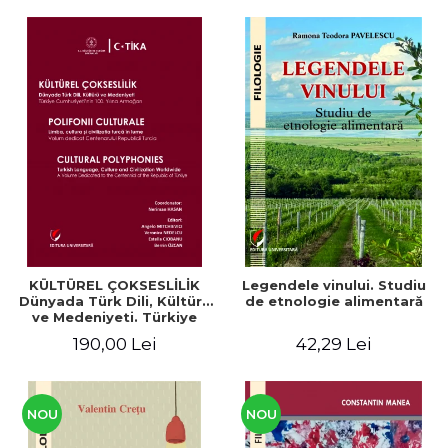
KÜLTÜREL ÇOKSESLİLİK
Legendele vinului. Studiu
Dünyada Türk Dili, Kültürü
de etnologie alimentară
ve Medeniyeti. Türkiye
Cumhuriyeti’nin 100. Yılına
190,00 Lei
42,29 Lei
Armağan/ POLIFONII
CULTURALE Limba, cultura
și civilizația turcă în lume.
Volum dedicat
Centenarului
NOU
NOU