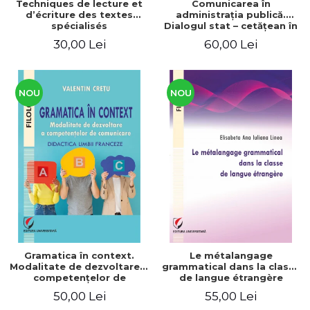
Techniques de lecture et
Comunicarea în
d’écriture des textes
administraţia publică.
spécialisés
Dialogul stat – cetăţean în
context naţional şi
30,00 Lei
60,00 Lei
european / Communication
in public administration .
The state-citizen dialogue
in national and European
context
NOU
NOU
Gramatica în context.
Le métalangage
Modalitate de dezvoltare a
grammatical dans la classe
competenţelor de
de langue étrangère
comunicare. Didactica
50,00 Lei
55,00 Lei
limbii franceze