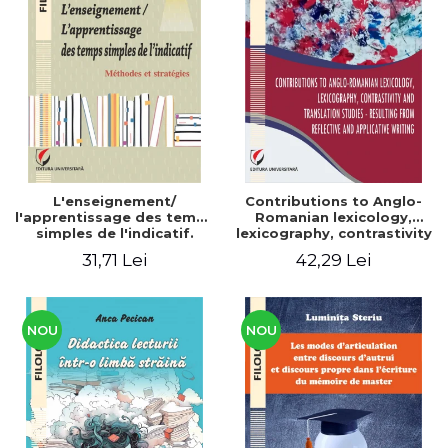
L'enseignement/
Contributions to Anglo-
l'apprentissage des temps
Romanian lexicology,
simples de l'indicatif.
lexicography, contrastivity
Méthodes et stratégies
and translation studies -
31,71 Lei
42,29 Lei
Resulting from reflective
and applicative writing
NOU
NOU