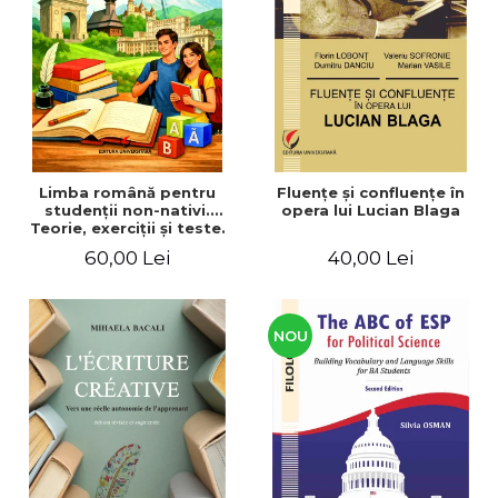
ADMINISTRATIVE
Cum Cumpăr
ȘTIINȚE ECONOMICE
Livrare
ȘTIINȚE EXACTE
Politica de Retur
EDUCAȚIE FIZICĂ ȘI SPORT
Formular de Retur
PREUNIVERSITARIA
Distribuitori
TIMP LIBER
ÎN CURS DE APARIȚIE
Limba română pentru
Fluenţe şi confluenţe în
studenţii non-nativi.
opera lui Lucian Blaga
NOUTĂȚI
Teorie, exerciţii şi teste.
Nivel A1-B2
PACHETE DE STUDIU
60,00 Lei
40,00 Lei
PROMOȚIILE LUNII
ULTIMELE EXEMPLARE
NOU