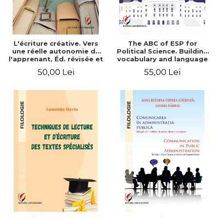
L'écriture créative. Vers
The ABC of ESP for
une réelle autonomie de
Political Science. Building
l'apprenant, Éd. révisée et
vocabulary and language
augmentée
skills for BA students
50,00 Lei
55,00 Lei