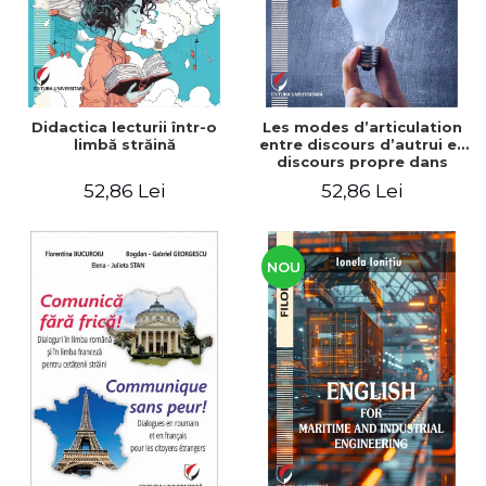
Didactica lecturii într-o
Les modes d’articulation
limbă străină
entre discours d’autrui et
discours propre dans
l’écriture du mémoire de
52,86 Lei
52,86 Lei
master
NOU