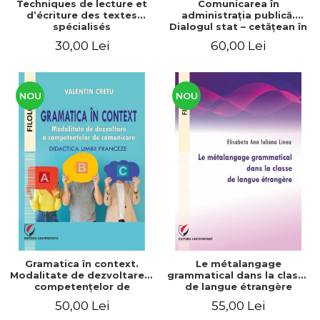
Techniques de lecture et
Comunicarea în
d’écriture des textes
administraţia publică.
spécialisés
Dialogul stat – cetăţean în
context naţional şi
30,00 Lei
60,00 Lei
european / Communication
in public administration .
The state-citizen dialogue
in national and European
context
NOU
NOU
Gramatica în context.
Le métalangage
Modalitate de dezvoltare a
grammatical dans la classe
competenţelor de
de langue étrangère
comunicare. Didactica
50,00 Lei
55,00 Lei
limbii franceze