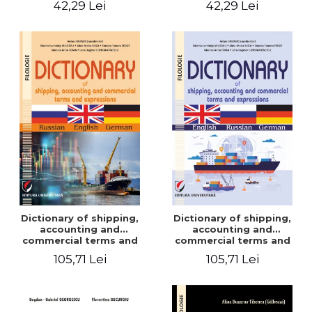
42,29 Lei
42,29 Lei
Dictionary of shipping,
Dictionary of shipping,
accounting and
accounting and
commercial terms and
commercial terms and
expressions. Russian-
expressions. English –
105,71 Lei
105,71 Lei
English-German
Russian – German