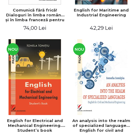
Comunică fără frică!
English for Maritime and
Dialoguri în limba română
Industrial Engineering
şi în limba franceză pentru
cetăţenii
74,00 Lei
42,29 Lei
străini/Communique sans
peur! Dialogues en
roumain et en français
pour les citoyens
étrangers
NOU
NOU
English for Electrical and
An analysis into the realm
Mechanical Engineering.
of specialized languages.
Student’s book
English for civil and
mechanical engineering