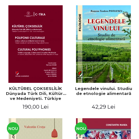
KÜLTÜREL ÇOKSESLİLİK
Legendele vinului. Studiu
Dünyada Türk Dili, Kültürü
de etnologie alimentară
ve Medeniyeti. Türkiye
Cumhuriyeti’nin 100. Yılına
190,00 Lei
42,29 Lei
Armağan/ POLIFONII
CULTURALE Limba, cultura
și civilizația turcă în lume.
Volum dedicat
Centenarului
NOU
NOU