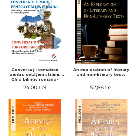
Conversaţii tematice
An exploration of literary
pentru cetăţeni străini.
and non-literary texts
Ghid bilingv româno-
englez cu vocabular
74,00 Lei
52,86 Lei
practic/Conversation
topics for foreign citizens.
Bilingual Romanian-English
guide with practical
vocabulary