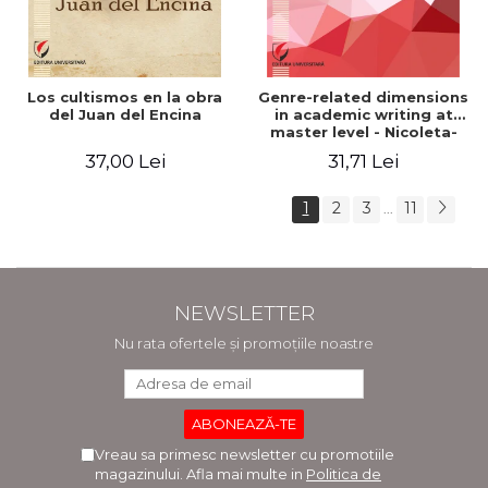
Los cultismos en la obra
Genre-related dimensions
del Juan del Encina
in academic writing at
master level - Nicoleta-
Adina Panait
37,00 Lei
31,71 Lei
1
2
3
11
...
NEWSLETTER
Nu rata ofertele și promoțiile noastre
Vreau sa primesc newsletter cu promotiile
magazinului. Afla mai multe in
Politica de