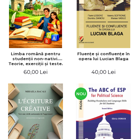
ADMINISTRATIVE
Cum Cumpăr
ȘTIINȚE ECONOMICE
Livrare
ȘTIINȚE EXACTE
Politica de Retur
EDUCAȚIE FIZICĂ ȘI SPORT
Formular de Retur
PREUNIVERSITARIA
Distribuitori
TIMP LIBER
ÎN CURS DE APARIȚIE
Limba română pentru
Fluenţe şi confluenţe în
studenţii non-nativi.
opera lui Lucian Blaga
NOUTĂȚI
Teorie, exerciţii şi teste.
Nivel A1-B2
PACHETE DE STUDIU
60,00 Lei
40,00 Lei
PROMOȚIILE LUNII
ULTIMELE EXEMPLARE
NOU