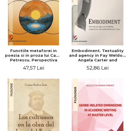
Functiile metaforei in
Embodiment. Textuality
poezia si in proza lui Camil
and agency in Fay Weldon,
Petrescu. Perspectiva
Angela Carter and
hermeneutica
Jeanette Winterson's
47,57 Lei
52,86 Lei
fiction