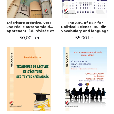
L'écriture créative. Vers
The ABC of ESP for
une réelle autonomie de
Political Science. Building
l'apprenant, Éd. révisée et
vocabulary and language
augmentée
skills for BA students
50,00 Lei
55,00 Lei