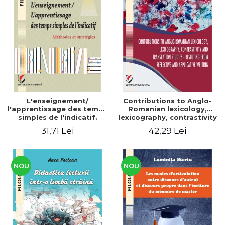
L'enseignement/
Contributions to Anglo-
l'apprentissage des temps
Romanian lexicology,
simples de l'indicatif.
lexicography, contrastivity
Méthodes et stratégies
and translation studies -
31,71 Lei
42,29 Lei
Resulting from reflective
and applicative writing
NOU
NOU