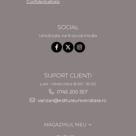
Confidentialitate
SOCIAL
Urmărește-ne în social media
SUPORT CLIENȚI
Luni - Vineri intre 8.00 - 16.00
0745 200 357
vanzari@editurauniversitara.ro
MAGAZINUL MEU